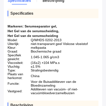
Specificaties
Beschrijving
Specificaties
Markeren:
Serumseparator gel
,
Het Gel van de serumscheiding
,
Het Gel van de serumscheiding
Model:
Q/WHDS 0202-2013
Uiterlijk:
niet-transparant geel Viskose vloeistof
Kleur:
melkpasta
Graad:
Biochemische graad
Specifiek
1.045-1.065 g/cm3
gewicht:
Viscositeit:
(16±2) ×104 MPa.s
Vluchtig:
≤1.5%
Type:
Stralingsbestendig
Plaats van
China
herkomst:
Voor de Buisadditieven van de
Functie:
Bloedinzameling
Additieven van vacuüm- of niet-
Vastgoed:
vacuümbloedverzamelbuizen
Beschrijving