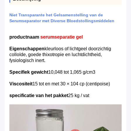
Niet Transparante het Gelsamenstelling van de
Serumseparator met Diverse Bloedstollingsmiddelen
productnaam
serumseparatie gel
Eigenschappen
kleurloos of lichtgeel doorzichtig
colloïde, goede thixotropie en luchtdichtheid,
fysiologisch inert.
Specifiek gewicht
10,048 tot 1,065 g/cm3
Viscositeit
15 tot en met 30 × 104 cp (centipoise)
specificatie van het pakket
25 kg / vat