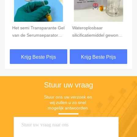
tor
Het semi Transparante Gel
Wateroplosbaar
Ho
van de Serumseparator
silicificatiemiddel gewone
wa
voor de Buisadditieven van
verpakking plastic fles
si
de Bloedinzameling
5L/fles
vo
Krijg Beste Prijs
Krijg Beste Prijs
Stuur uw vraag
Stuur ons uw verzoek en 
wij zullen u zo snel 
mogelijk antwoorden.