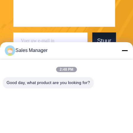
Stuur
Sales Manager
2:48 PM
Good day, what product are you looking for?
Wuhan Desheng Biochemical Technology
Co., Ltd
ankiwang@whdschem.com
86-0711-3702650
C8-2 optische Vallei Verenig
de Technologiestad, Gedian-