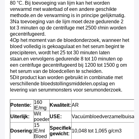
80 °C. Bij toevoeging van lijm kan het worden
verwarmd met waterbad of een andere geschikte
methode.en de verwarming is in principe gelijkmatig.
3Na toevoeging van de lijm moet deze gedurende 2
tot 3 minuten op de centrifuge met 2500 r/min worden
gecentrifugeerd.
4Op het moment van de bloedonderzoek, wanneer het
bloed volledig is gekoagulaat en het serum begint te
precipiteren, wordt het 25 tot 30 minuten laten
staan.en vervolgens gedurende 8 tot 10 minuten op
een centrifuge gecentrifugeerd bij 1200 tot 1500 g om
het serum van de bloedcellen te scheiden.
5Dit product kan worden gebruikt in combinatie met
verschillende bloedstollingsmiddelen.opslag en
levering van serummonsters voor serumonderzoek.
160
Potentie:
Kwaliteit:
AR
IE/mg
Wit
Uiterlijk:
USE:
Vacuümbloedverzamelbuisadd
poeder
15
Specifiek
Dosering:
IE/ml
10,048 tot 1,065 g/cm3
gewicht:
Bloed