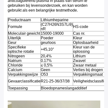
anticoagulerend plasma in plaats van serum te
gebruiken bij levensonderzoek, en kan worden
gebruikt als een belangrijke testmethode.
Productnaam
Lithiumheparine
(C27H26N3S7Li9)
Formule
HS-code
nR
Moleculair gewicht
15000-19000
Cas nr.
Uiterlijk
Poeder
Kleur
Geur
geurloos
Oplosbaarheid
Specifieke
Kleur van de
+45,10°
optische rotatie
oplossing
Nitrogeen
20,4%
Lithium
Natrium
0.17%
Zwavel
Chloride
≤ 0,5%
Zwaar metaal
Calcium
Geen
Verlies bij drogen
Verpakkingswijze
O53
Verpakkingsmaat
Gevaarclassificatie
R21-25-36/37/38
Veiligheidsclassifica
Toepassing
Bloedopnameslangadditief