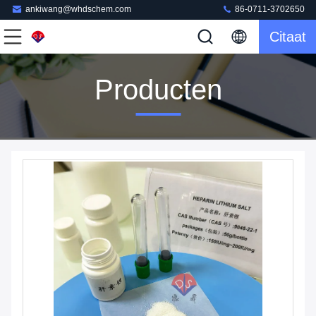
ankiwang@whdschem.com
86-0711-3702650
Citaat
Producten