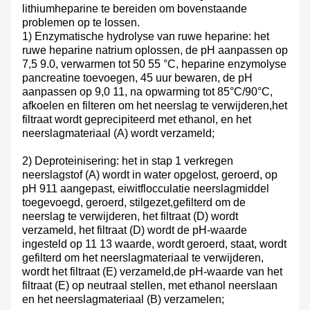
lithiumheparine te bereiden om bovenstaande
problemen op te lossen.
1) Enzymatische hydrolyse van ruwe heparine: het
ruwe heparine natrium oplossen, de pH aanpassen op
7,5 9.0, verwarmen tot 50 55 °C, heparine enzymolyse
pancreatine toevoegen, 45 uur bewaren, de pH
aanpassen op 9,0 11, na opwarming tot 85°C/90°C,
afkoelen en filteren om het neerslag te verwijderen,het
filtraat wordt geprecipiteerd met ethanol, en het
neerslagmateriaal (A) wordt verzameld;
2) Deproteinisering: het in stap 1 verkregen
neerslagstof (A) wordt in water opgelost, geroerd, op
pH 911 aangepast, eiwitflocculatie neerslagmiddel
toegevoegd, geroerd, stilgezet,gefilterd om de
neerslag te verwijderen, het filtraat (D) wordt
verzameld, het filtraat (D) wordt de pH-waarde
ingesteld op 11 13 waarde, wordt geroerd, staat, wordt
gefilterd om het neerslagmateriaal te verwijderen,
wordt het filtraat (E) verzameld,de pH-waarde van het
filtraat (E) op neutraal stellen, met ethanol neerslaan
en het neerslagmateriaal (B) verzamelen;