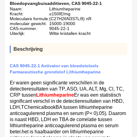
Bloedopvangbuisadditieven
,
CAS 9045-22-1
Naam:
Lithiumheparine
Kracht:
≥150IE/mg
Moleculaire formule:
(C27H26N3S7Li9) nR
moleculair gewicht:
15000-19000
CAS-nummer.:
9045-22-1
Uiterlijk:
Witte kristallen kracht
Beschrijving
CAS 9045-22-1 Activator van bloedstolsels
Farmaceutische grondstof Lithiumheparine
Er waren geen significante verschillen in de
detectieresultaten van TP, ASO, UA, ALT, Mg, Cl, TC,
CRP tussen
Lithiumheparine
Er was een statistisch
significant verschil in de detectieresultaten van HBD,
LDH,TChemicalbookBA tussen lithiumheparine
anticoagulerend plasma en serum (P< 0).05). Daarom
is naast HBD, LDH en TBA de correlatie tussen
lithiumheparine anticoagulerend plasma en serum
beter.het is haalbaarder om lithiumheparine