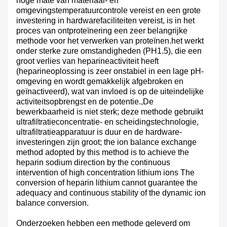
hoge mate van materiaal- en
omgevingstemperatuurcontrole vereist en een grote
investering in hardwarefaciliteiten vereist, is in het
proces van ontproteïnering een zeer belangrijke
methode voor het verwerken van proteïnen.het werkt
onder sterke zure omstandigheden (PH1.5), die een
groot verlies van heparineactiviteit heeft
(heparineoplossing is zeer onstabiel in een lage pH-
omgeving en wordt gemakkelijk afgebroken en
geïnactiveerd), wat van invloed is op de uiteindelijke
activiteitsopbrengst en de potentie.,De
bewerkbaarheid is niet sterk; deze methode gebruikt
ultrafiltratieconcentratie- en scheidingstechnologie,
ultrafiltratieapparatuur is duur en de hardware-
investeringen zijn groot; the ion balance exchange
method adopted by this method is to achieve the
heparin sodium direction by the continuous
intervention of high concentration lithium ions The
conversion of heparin lithium cannot guarantee the
adequacy and continuous stability of the dynamic ion
balance conversion.
Onderzoeken hebben een methode geleverd om