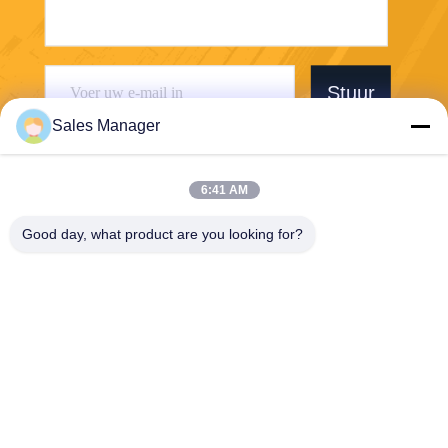
Stuur
Sales Manager
6:41 AM
Good day, what product are you looking for?
Wuhan Desheng Biochemical Technology
Co., Ltd
ankiwang@whdschem.com
86-0711-3702650
C8-2 optische Vallei Verenig
de Technologiestad, Gedian-
ontwikkelingsstreek, Ezhou-
stad. Hubeiprovincie, China