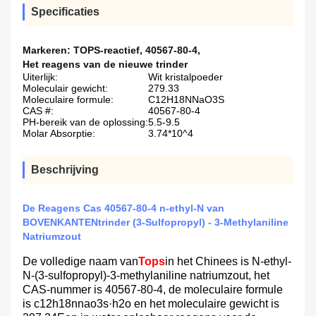
Specificaties
Markeren:
TOPS-reactief
,
40567-80-4
,
Het reagens van de nieuwe trinder
Uiterlijk:
Wit kristalpoeder
Moleculair gewicht:
279.33
Moleculaire formule:
C12H18NNaO3S
CAS #:
40567-80-4
PH-bereik van de oplossing:
5.5-9.5
Molar Absorptie:
3.74*10^4
Beschrijving
De Reagens Cas 40567-80-4 n-ethyl-N van
BOVENKANTENtrinder (3-Sulfopropyl) - 3-Methylaniline
Natriumzout
De volledige naam van
Tops
in het Chinees is N-ethyl-
N-(3-sulfopropyl)-3-methylaniline natriumzout, het
CAS-nummer is 40567-80-4, de moleculaire formule
is c12h18nnao3s·h2o en het moleculaire gewicht is