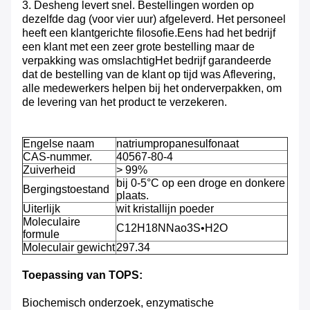
3. Desheng levert snel. Bestellingen worden op
dezelfde dag (voor vier uur) afgeleverd. Het personeel
heeft een klantgerichte filosofie.Eens had het bedrijf
een klant met een zeer grote bestelling maar de
verpakking was omslachtigHet bedrijf garandeerde
dat de bestelling van de klant op tijd was Aflevering,
alle medewerkers helpen bij het onderverpakken, om
de levering van het product te verzekeren.
Engelse naam
natriumpropanesulfonaat
CAS-nummer.
40567-80-4
Zuiverheid
> 99%
bij 0-5°C op een droge en donkere
Bergingstoestand
plaats.
Uiterlijk
wit kristallijn poeder
Moleculaire
C12H18NNao3S•H2O
formule
Moleculair gewicht
297.34
Toepassing van TOPS:
Biochemisch onderzoek, enzymatische