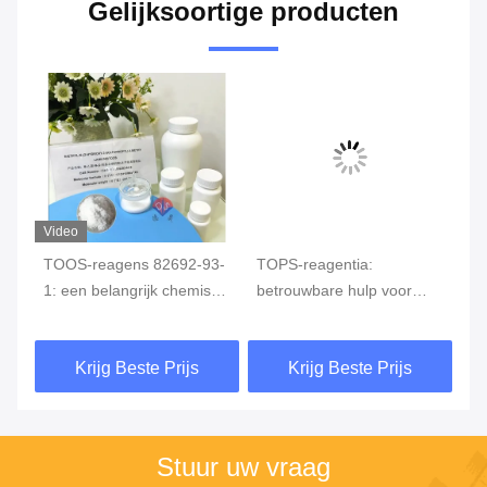
Gelijksoortige producten
Video
TOOS-reagens 82692-93-
TOPS-reagentia:
Te
1: een belangrijk chemisch
betrouwbare hulp voor
to
reagens voor nauwkeurige
nauwkeurige detectie
ch
bloedglucosemonitoring
TO
Krijg Beste Prijs
Krijg Beste Prijs
me
Stuur uw vraag