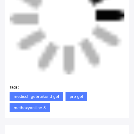
Tags:
medisch gebruikend gel
prp gel
methoxyaniline 3