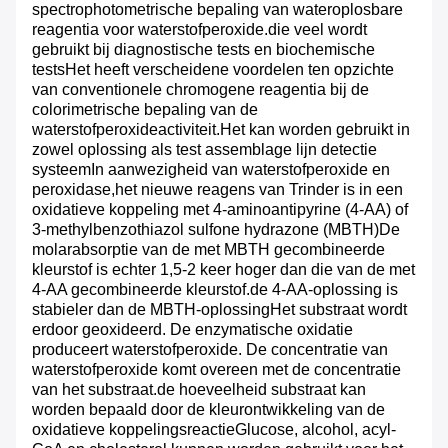
spectrophotometrische bepaling van wateroplosbare
reagentia voor waterstofperoxide.die veel wordt
gebruikt bij diagnostische tests en biochemische
testsHet heeft verscheidene voordelen ten opzichte
van conventionele chromogene reagentia bij de
colorimetrische bepaling van de
waterstofperoxideactiviteit.Het kan worden gebruikt in
zowel oplossing als test assemblage lijn detectie
systeemIn aanwezigheid van waterstofperoxide en
peroxidase,het nieuwe reagens van Trinder is in een
oxidatieve koppeling met 4-aminoantipyrine (4-AA) of
3-methylbenzothiazol sulfone hydrazone (MBTH)De
molarabsorptie van de met MBTH gecombineerde
kleurstof is echter 1,5-2 keer hoger dan die van de met
4-AA gecombineerde kleurstof.de 4-AA-oplossing is
stabieler dan de MBTH-oplossingHet substraat wordt
erdoor geoxideerd. De enzymatische oxidatie
produceert waterstofperoxide. De concentratie van
waterstofperoxide komt overeen met de concentratie
van het substraat.de hoeveelheid substraat kan
worden bepaald door de kleurontwikkeling van de
oxidatieve koppelingsreactieGlucose, alcohol, acyl-