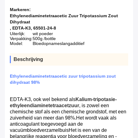
Markeren:
Ethylenediaminetetraacetic Zuur Tripotassium Zout
Dihydraat
,
EDTA-K3
,
65501-24-8
Uiterlijk:
wit poeder
Verpakking:
500g /bottle
Model:
Bloedopnameslangadditief
Beschrijving
Ethylenediaminetetraacetic zuur tripotassium zout
dihydraat 98%
EDTA-K3, ook wel bekend als
Kalium-tripotasie-
ethyleendiaminetetraacetzuur
, is zowel een
chemische stof als een chemische grondstof, met een
zuiverheid van meer dan 98%.Het wordt vaak als
anticoagulant toegevoegd aan de
vacuümbloedverzamelbuisHet is een van de
belangrijke reagentia voor bloedverzameling en -