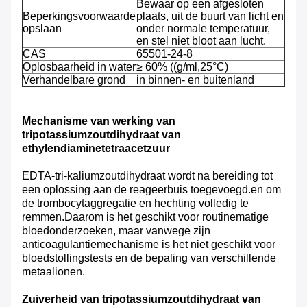
Bewaar op een afgesloten
Beperkingsvoorwaarde
plaats, uit de buurt van licht en
opslaan
onder normale temperatuur,
en stel niet bloot aan lucht.
CAS
65501-24-8
Oplosbaarheid in water
≥ 60% ((g/ml,25°C)
Verhandelbare grond
in binnen- en buitenland
Mechanisme van werking van
tripotassiumzoutdihydraat van
ethylendiaminetetraacetzuur
EDTA-tri-kaliumzoutdihydraat wordt na bereiding tot
een oplossing aan de reageerbuis toegevoegd.en om
de trombocytaggregatie en hechting volledig te
remmen.Daarom is het geschikt voor routinematige
bloedonderzoeken, maar vanwege zijn
anticoagulantiemechanisme is het niet geschikt voor
bloedstollingstests en de bepaling van verschillende
metaalionen.
Zuiverheid van tripotassiumzoutdihydraat van