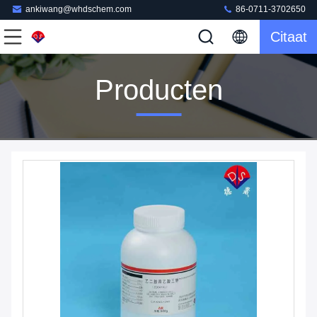
ankiwang@whdschem.com
86-0711-3702650
Citaat
Producten