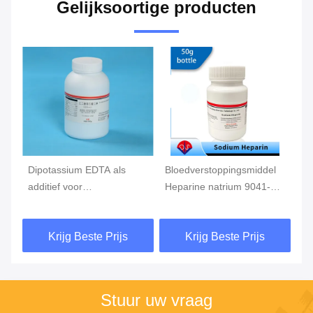
Gelijksoortige producten
Dipotassium EDTA als
Bloedverstoppingsmiddel
He
additief voor
Heparine natrium 9041-8-1
bl
bloedinzameling, de buis
als toevoegingsmiddel
he
van het EDTAbloed
voor bloedopvang
bl
Krijg Beste Prijs
Krijg Beste Prijs
ca
Stuur uw vraag