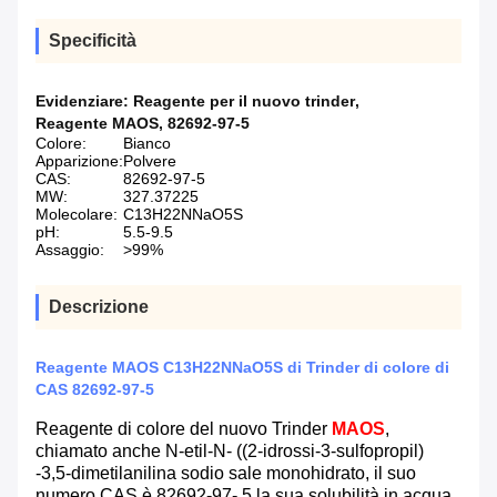
Specificità
Evidenziare:
Reagente per il nuovo trinder
,
Reagente MAOS
,
82692-97-5
Colore:
Bianco
Apparizione:
Polvere
CAS:
82692-97-5
MW:
327.37225
Molecolare:
C13H22NNaO5S
pH:
5.5-9.5
Assaggio:
>99%
Descrizione
Reagente MAOS C13H22NNaO5S di Trinder di colore di
CAS 82692-97-5
Reagente di colore del nuovo Trinder
MAOS
,
chiamato anche N-etil-N- ((2-idrossi-3-sulfopropil)
-3,5-dimetilanilina sodio sale monohidrato, il suo
numero CAS è 82692-97- 5.la sua solubilità in acqua