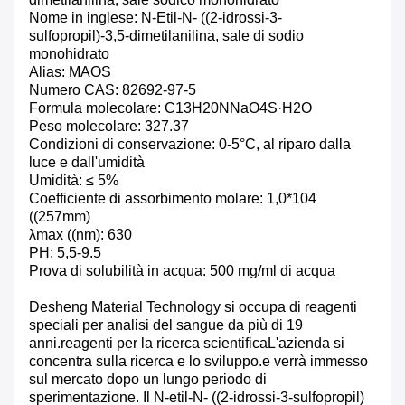
Nome in inglese: N-Etil-N- ((2-idrossi-3-
sulfopropil)-3,5-dimetilanilina, sale di sodio
monohidrato
Alias: MAOS
Numero CAS: 82692-97-5
Formula molecolare: C13H20NNaO4S·H2O
Peso molecolare: 327.37
Condizioni di conservazione: 0-5°C, al riparo dalla
luce e dall'umidità
Umidità: ≤ 5%
Coefficiente di assorbimento molare: 1,0*104
((257mm)
λmax ((nm): 630
PH: 5,5-9.5
Prova di solubilità in acqua: 500 mg/ml di acqua
Desheng Material Technology si occupa di reagenti
speciali per analisi del sangue da più di 19
anni.reagenti per la ricerca scientificaL'azienda si
concentra sulla ricerca e lo sviluppo.e verrà immesso
sul mercato dopo un lungo periodo di
sperimentazione. Il N-etil-N- ((2-idrossi-3-sulfopropil)