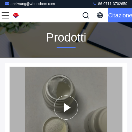
ankiwang@whdschem.com
86-0711-3702650
Citazion
Prodotti