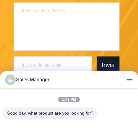
Invia
Sales Manager
1:42 PM
Wuhan Desheng Biochemical Technology
Good day, what product are you looking for?
Co., Ltd
ankiwang@whdschem.com