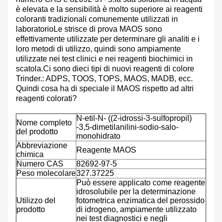
è elevata e la sensibilità è molto superiore ai reagenti
coloranti tradizionali comunemente utilizzati in
laboratorioLe strisce di prova MAOS sono
effettivamente utilizzate per determinare gli analiti e i
loro metodi di utilizzo, quindi sono ampiamente
utilizzate nei test clinici e nei reagenti biochimici in
scatola.Ci sono dieci tipi di nuovi reagenti di colore
Trinder.: ADPS, TOOS, TOPS, MAOS, MADB, ecc.
Quindi cosa ha di speciale il MAOS rispetto ad altri
reagenti colorati?
N-etil-N- ((2-idrossi-3-sulfopropil)
Nome completo
-3,5-dimetilanilini-sodio-salo-
del prodotto
monohidrato
Abbreviazione
Reagente MAOS
chimica
Numero CAS
82692-97-5
Peso molecolare
327.37225
Può essere applicato come reagente
idrosolubile per la determinazione
Utilizzo del
fotometrica enzimatica del perossido
prodotto
di idrogeno, ampiamente utilizzato
nei test diagnostici e negli