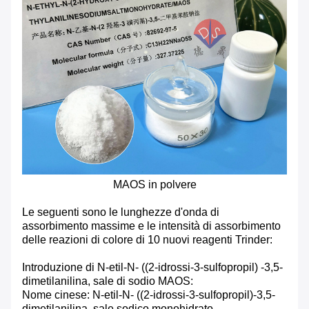
MAOS in polvere
Le seguenti sono le lunghezze d'onda di
assorbimento massime e le intensità di assorbimento
delle reazioni di colore di 10 nuovi reagenti Trinder:
Introduzione di N-etil-N- ((2-idrossi-3-sulfopropil) -3,5-
dimetilanilina, sale di sodio MAOS:
Nome cinese: N-etil-N- ((2-idrossi-3-sulfopropil)-3,5-
dimetilanilina, sale sodico monohidrato