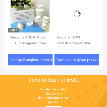
Video
so
Reagente TOOS 82692-
Reagenti TOPS:
Va
93-1: un reagente chimico
un'assistenza affidabile per
ap
chiave per un preciso
un rilevamento preciso
cr
di
monitoraggio della
40
zzo
Ottenga il migliore prezzo
Ottenga il migliore prezzo
Ot
glicemia
mi
gr
Invia la tua richiesta
Inviateci la vostra 
richiesta e vi 
risponderemo al più 
presto.