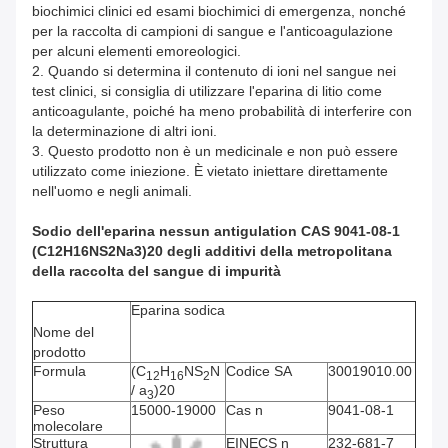
biochimici clinici ed esami biochimici di emergenza, nonché
per la raccolta di campioni di sangue e l'anticoagulazione
per alcuni elementi emoreologici.
2. Quando si determina il contenuto di ioni nel sangue nei
test clinici, si consiglia di utilizzare l'eparina di litio come
anticoagulante, poiché ha meno probabilità di interferire con
la determinazione di altri ioni.
3. Questo prodotto non è un medicinale e non può essere
utilizzato come iniezione. È vietato iniettare direttamente
nell'uomo e negli animali.
Sodio dell'eparina nessun antigulation CAS 9041-08-1
(C12H16NS2Na3)20 degli additivi della metropolitana
della raccolta del sangue di impurità
Eparina sodica
Nome del
prodotto
Formula
(C
H
NS
N
Codice SA
30019010.00
12
16
2
/ a
)20
3
Peso
15000-19000
Cas n
9041-08-1
molecolare
Struttura
EINECS n
232-681-7