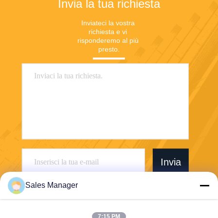
Invia la tua richiesta
Inviateci la vostra 
richiesta e vi 
risponderemo al più 
presto.
Invia
Sales Manager
7:15 PM