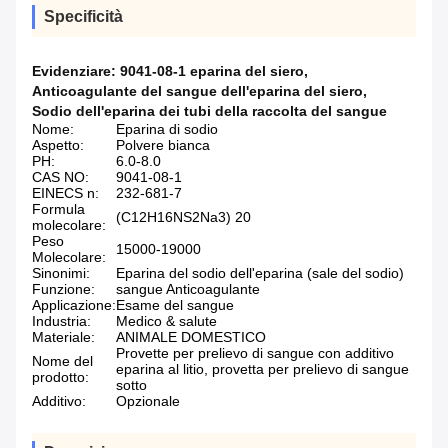
Specificità
Evidenziare:
9041-08-1 eparina del siero
,
Anticoagulante del sangue dell'eparina del siero
,
Sodio dell'eparina dei tubi della raccolta del sangue
Nome:
Eparina di sodio
Aspetto:
Polvere bianca
PH:
6.0-8.0
CAS NO:
9041-08-1
EINECS n:
232-681-7
Formula
(C12H16NS2Na3) 20
molecolare:
Peso
15000-19000
Molecolare:
Sinonimi:
Eparina del sodio dell'eparina (sale del sodio)
Funzione:
sangue Anticoagulante
Applicazione:
Esame del sangue
Industria:
Medico & salute
Materiale:
ANIMALE DOMESTICO
Provette per prelievo di sangue con additivo
Nome del
eparina al litio, provetta per prelievo di sangue
prodotto:
sotto
Additivo:
Opzionale