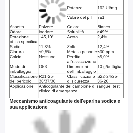
Potenza
162 UI/mg
Valore del pH
7±1
Aspetto
Polvere
Colore
Bianco
Odore
inodore
Solubilità
≥49%
Rotazione
+45,10°
Azoto
2,4%
ottica specifica
Sodio
11,3%
Zolfo
12,4%
Cloruro
≤0,5%
Metallo pesante
≤30 ppm
Calcio
Nessuno
Perdita
≤5,0%
all'essiccazione
Modo di
O53
Dimensioni
10 g/bottiglia
imballaggio
dell'imballaggio
Classificazione
R21-25-
Classificazione
S22-24/25-
del pericolo
36/37/38
di sicurezza
36-26
Applicazione
Anticogulante del campione di sangue, test
clinico di emergenza
Meccanismo anticoagulante dell'eparina sodica e
sua applicazione