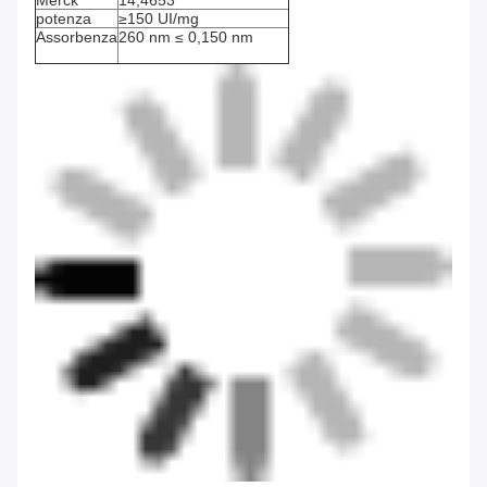
Merck
14,4653
potenza
≥150 UI/mg
Assorbenza
260 nm ≤ 0,150 nm