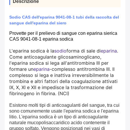
Descrizione
Sodio CAS dell'eparina 9041-08-1 tubi della raccolta del
sangue dell'eparina del siero
Provette per il prelievo di sangue con eparina sierica
CAS 9041-08-1 eparina sodica
L'eparina sodica è la
sodio
forma di sale di
eparina
.
Come anticoagulante glicosaminoglicano,
l'eparina sodica si lega all'antitrombina III per
formare un
eparina
-complesso antitrombina III. Il
complesso si lega e inattiva irreversibilmente la
trombina e altri fattori della coagulazione attivati ​​
IX, X, XI e XII e impedisce la trasformazione del
fibrinogeno in fibrina. (NCI)
Esistono molti tipi di anticoagulanti del sangue, tra cui
sono comunemente usate l'eparina sodica e l'eparina
litio. L'eparina sodica è un tipo di anticoagulante
naturale mucopolisaccaridico acido contenente il
gruppo solfato. Vengono posizionati nei vasi di