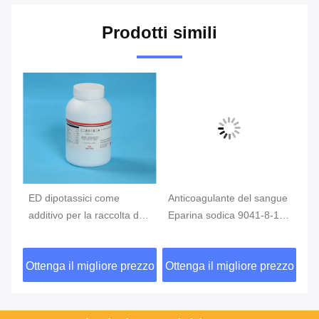
Prodotti simili
ED dipotassici come
Anticoagulante del sangue
Ad
3,
additivo per la raccolta del
Eparina sodica 9041-8-1
sa
sangue, tubo del sangue
come additivo per il
de
degli ed
prelievo di sangue
an
zzo
Ottenga il migliore prezzo
Ottenga il migliore prezzo
Ot
CA