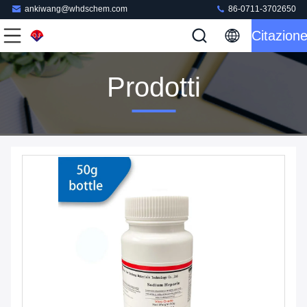
ankiwang@whdschem.com
86-0711-3702650
Citazion
Prodotti