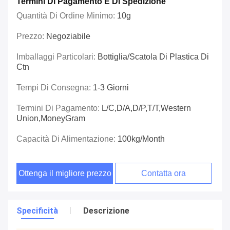
Termini Di Pagamento E Di Spedizione
Quantità Di Ordine Minimo:
10g
Prezzo:
Negoziabile
Imballaggi Particolari:
Bottiglia/scatola Di Plastica Di
Ctn
Tempi Di Consegna:
1-3 Giorni
Termini Di Pagamento:
L/C,D/A,D/P,T/T,Western
Union,MoneyGram
Capacità Di Alimentazione:
100kg/Month
Ottenga il migliore prezzo
Contatta ora
Specificità
Descrizione