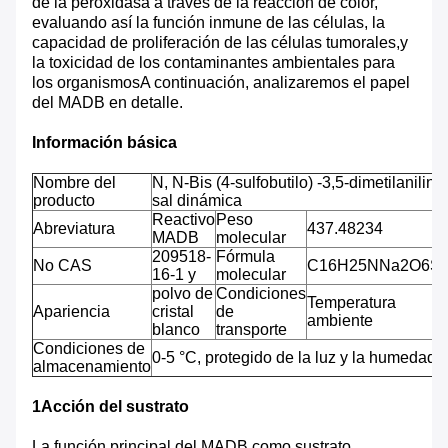
de la peroxidasa a través de la reacción de color,
evaluando así la función inmune de las células, la
capacidad de proliferación de las células tumorales,y
la toxicidad de los contaminantes ambientales para
los organismosA continuación, analizaremos el papel
del MADB en detalle.
Información básica
Nombre del
N, N-Bis (4-sulfobutilo) -3,5-dimetilanilina
producto
sal dinámica
Reactivo
Peso
Abreviatura
437.48234
MADB
molecular
209518-
Fórmula
No CAS
C16H25NNa2O6S
16-1 y
molecular
polvo de
Condiciones
Temperatura
Apariencia
cristal
de
ambiente
blanco
transporte
Condiciones de
0-5 °C, protegido de la luz y la humedad
almacenamiento
1Acción del sustrato
La función principal del MADB como sustrato