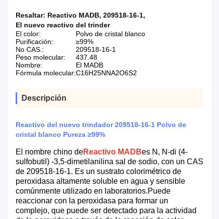
Resaltar:
Reactivo MADB
,
209518-16-1
,
El nuevo reactivo del trinder
El color:
Polvo de cristal blanco
Purificación:
≥99%
No CAS.:
209518-16-1
Peso molecular:
437.48
Nombre:
El MADB
Fórmula molecular:
C16H25NNA2O6S2
Descripción
Reactivo del nuevo trindador 209518-16-1 Polvo de
cristal blanco Pureza ≥99%
El nombre chino de
Reactivo MADB
es N, N-di (4-
sulfobutil) -3,5-dimetilanilina sal de sodio, con un CAS
de 209518-16-1. Es un sustrato colorimétrico de
peroxidasa altamente soluble en agua y sensible
comúnmente utilizado en laboratorios.Puede
reaccionar con la peroxidasa para formar un
complejo, que puede ser detectado para la actividad