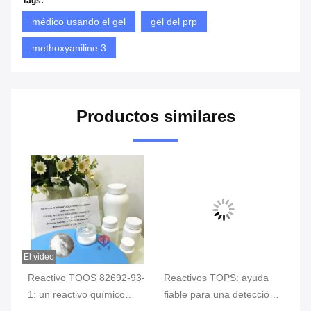
Tags:
médico usando el gel
gel del prp
methoxyaniline 3
Productos similares
El video
Reactivo TOOS 82692-93-
Reactivos TOPS: ayuda
Ve
1: un reactivo químico
fiable para una detección
de
clave para un monitoreo
precisa
cr