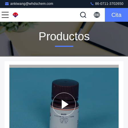
ankiwang@whdschem.com
86-0711-3702650
Cita
Productos