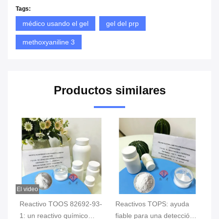
Tags:
médico usando el gel
gel del prp
methoxyaniline 3
Productos similares
El video
Reactivo TOOS 82692-93-
Reactivos TOPS: ayuda
Ve
1: un reactivo químico
fiable para una detección
de