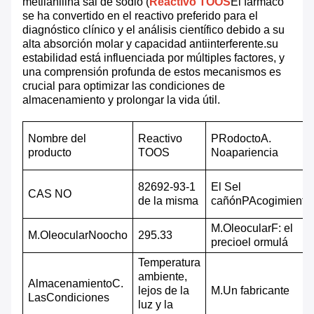
metilanilina sal de sodio (
Reactivo TOOS
El fármaco
se ha convertido en el reactivo preferido para el
diagnóstico clínico y el análisis científico debido a su
alta absorción molar y capacidad antiinterferente.su
estabilidad está influenciada por múltiples factores, y
una comprensión profunda de estos mecanismos es
crucial para optimizar las condiciones de
almacenamiento y prolongar la vida útil.
Nombre del
Reactivo
P
Rodocto
A.
producto
TOOS
No
apariencia
82692-93-1
El S
el
CAS NO
de la misma
cañón
P
Acogimiento
M.
Oleocular
F: el
M.
Oleocular
No
ocho
295.33
precio
el ormulá
Temperatura
ambiente,
Almacenamiento
C.
lejos de la
M.
Un fabricante
Las
Condiciones
luz y la