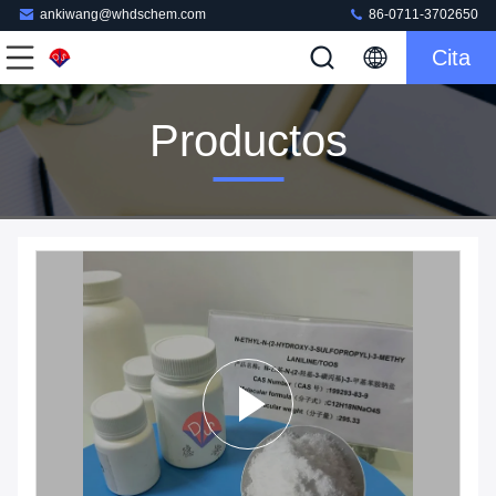
ankiwang@whdschem.com
86-0711-3702650
Cita
Productos