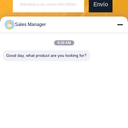
Envío
Sales Manager
9:29 AM
Wuhan Desheng Biochemical Technology
Good day, what product are you looking for?
Co., Ltd
ankiwang@whdschem.com
86-0711-3702650
El valle óptico C8-2-2 unió la
ciudad de la tecnología, zon
a del desarrollo de Gedian,
ciudad de Ezhou. Provincia
de Hubei, China