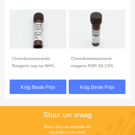
Chemiluminescente
Chemiluminescerend
Ch
ns
Reagens nsp-sa-NHS
reagens NSP-SA CAS
R
e
cas199293-83-9 Geel
211106-69-3 Geel poeder
CA
poeder Purity>98%
of vaste stof
po
Krijg Beste Prijs
Krijg Beste Prijs
Stuur uw vraag
Stuur ons uw verzoek en 
wij zullen u zo snel 