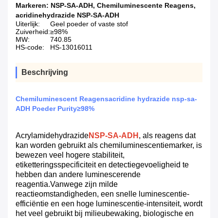
Markeren:
NSP-SA-ADH
,
Chemiluminescente Reagens
,
acridinehydrazide NSP-SA-ADH
Uiterlijk:
Geel poeder of vaste stof
Zuiverheid:
≥98%
MW:
740.85
HS-code:
HS-13016011
Beschrijving
Chemiluminescent Reagensacridine hydrazide nsp-sa-
ADH Poeder Purity≥98%
Acrylamidehydrazide
NSP-SA-ADH
, als reagens dat
kan worden gebruikt als chemiluminescentiemarker, is
bewezen veel hogere stabiliteit,
etiketteringsspecificiteit en detectiegevoeligheid te
hebben dan andere luminescerende
reagentia.Vanwege zijn milde
reactieomstandigheden, een snelle luminescentie-
efficiëntie en een hoge luminescentie-intensiteit, wordt
het veel gebruikt bij milieubewaking, biologische en