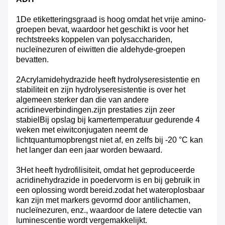
1De etiketteringsgraad is hoog omdat het vrije amino-
groepen bevat, waardoor het geschikt is voor het
rechtstreeks koppelen van polysacchariden,
nucleïnezuren of eiwitten die aldehyde-groepen
bevatten.
2Acrylamidehydrazide heeft hydrolyseresistentie en
stabiliteit en zijn hydrolyseresistentie is over het
algemeen sterker dan die van andere
acridineverbindingen.zijn prestaties zijn zeer
stabielBij opslag bij kamertemperatuur gedurende 4
weken met eiwitconjugaten neemt de
lichtquantumopbrengst niet af, en zelfs bij -20 °C kan
het langer dan een jaar worden bewaard.
3Het heeft hydrofilisiteit, omdat het geproduceerde
acridinehydrazide in poedervorm is en bij gebruik in
een oplossing wordt bereid.zodat het wateroplosbaar
kan zijn met markers gevormd door antilichamen,
nucleïnezuren, enz., waardoor de latere detectie van
luminescentie wordt vergemakkelijkt.