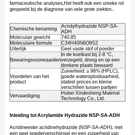
farmaceutische analyses,Het heeft ook een unieke rol
gespeeld bij de diagnose van vele grote ziekten..
Acridylhydrazide NSP-SA-
Chemische benaming
ADH
Moleculair gewicht
740.85
Moleculaire formule
C34H40N6O9S2
Uiterlijk
Geel vaste stof of poeder
In de koelkast bij 2-8 °C,
Bewaringsvoorwaarden
verzegeld, droog en op een
donkere plaats bewaard
Zuiverheid: ≥ 98% (HPLC),
Voordelen van het
goede wateroplosbaarheid,
product
stabiel proces en kleine
verschillen tussen partijen
Hubei Xindesheng Material
Vervaardiging
Technology Co., Ltd.
Inleiding tot Acrylamide Hydrazide NSP-SA-ADH
Acridineester acridinehydrazide (NSP-SA-ADH), met
een geel poederverschijnsel en een zuiverheid van