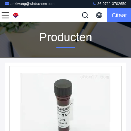
ankiwang@whdschem.com
86-0711-3702650
Citaat
Producten