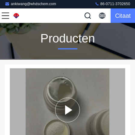
ankiwang@whdschem.com
86-0711-3702650
Citaat
Producten