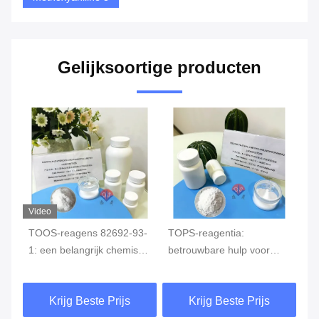
Gelijksoortige producten
Video
TOOS-reagens 82692-93-
TOPS-reagentia:
Te
1: een belangrijk chemisch
betrouwbare hulp voor
to
reagens voor nauwkeurige
nauwkeurige detectie
ch
bloedglucosemonitoring
TO
Krijg Beste Prijs
Krijg Beste Prijs
me