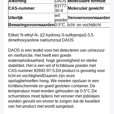
Afkorting
DAOS
Moleculaire formule
C
83777-
CAS-nummer
Moleculair gewicht
3
30-4
wit
Uiterlijk
Vervoersvoorwaarden
K
poeder
Bewaringsvoorwaarden
0-5°C, licht- en vochtdicht
Etiket: N-ethyl-N- ((2-hydroxy-3-sulfopropyl)-3,5-
dimethoxyaniline natriumzout DAOS
DAOS is een testkit voor het detecteren van urinezuur
en nierfunctie. Het heeft een goede
wateroplosbaarheid, hoge gevoeligheid en sterke
stabiliteit. Het is een wit of lichtblauw poeder met
CAS-nummer 82692-97-5.Dit product is gevoelig voor
licht en vochtigheidDaarom zijn onze
opslagbehoeften hoog. We moeten opslaan in een
lichtbeschermde en goed gesloten container. De
temperatuur moet worden gehouden op 0-5°C.De
schuimdoos moet tijdens het vervoer met ijsblokjes
worden gevuld om ervoor te zorgen dat de kwaliteit
van het product niet wordt aangetast.