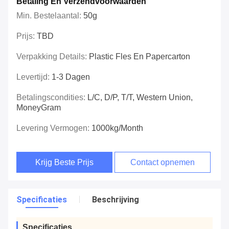
Betaling En Verzendvoorwaarden
Min. Bestelaantal:
50g
Prijs:
TBD
Verpakking Details:
Plastic Fles En Papercarton
Levertijd:
1-3 Dagen
Betalingscondities:
L/C, D/P, T/T, Western Union,
MoneyGram
Levering Vermogen:
1000kg/Month
Krijg Beste Prijs
Contact opnemen
Specificaties
Beschrijving
Specificaties