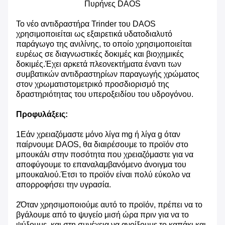
Πυρήνες DAOS
Το νέο αντιδραστήρα Trinder του DAOS
χρησιμοποιείται ως εξαιρετικά υδατοδιαλυτό
παράγωγο της ανιλίνης, το οποίο χρησιμοποιείται
ευρέως σε διαγνωστικές δοκιμές και βιοχημικές
δοκιμές.Έχει αρκετά πλεονεκτήματα έναντι των
συμβατικών αντιδραστηρίων παραγωγής χρώματος
στον χρωματιστομετρικό προσδιορισμό της
δραστηριότητας του υπεροξειδίου του υδρογόνου.
Προφυλάξεις:
1Εάν χρειαζόμαστε μόνο λίγα mg ή λίγα g όταν
παίρνουμε DAOS, θα διαιρέσουμε το προϊόν στο
μπουκάλι στην ποσότητα που χρειαζόμαστε για να
αποφύγουμε το επαναλαμβανόμενο άνοιγμα του
μπουκαλιού.Έτσι το προϊόν είναι πολύ εύκολο να
απορροφήσει την υγρασία.
2Όταν χρησιμοποιούμε αυτό το προϊόν, πρέπει να το
βγάλουμε από το ψυγείο μισή ώρα πριν για να το
ψύξουμε, και στη συνέχεια να ανοίξουμε το καπάκι και