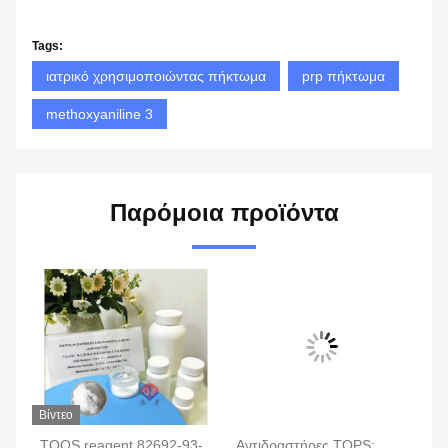
Tags:
ιατρικό χρησιμοποιώντας πήκτωμα
prp πήκτωμα
methoxyaniline 3
Παρόμοια προϊόντα
Βίντεο
κή
TOOS reagent 82692-93-
Αντιδραστήρες TOPS:
Τε