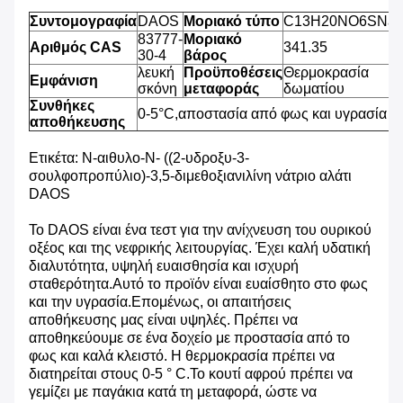
Συντομογραφία
DAOS
Μοριακό τύπο
C13H20NO6SNa
83777-
Μοριακό
Αριθμός CAS
341.35
30-4
βάρος
λευκή
Προϋποθέσεις
Θερμοκρασία
Εμφάνιση
σκόνη
μεταφοράς
δωματίου
Συνθήκες
0-5°C,αποστασία από φως και υγρασία
αποθήκευσης
Ετικέτα: Ν-αιθυλο-Ν- ((2-υδροξυ-3-
σουλφοπροπύλιο)-3,5-διμεθοξιανιλίνη νάτριο αλάτι
DAOS
Το DAOS είναι ένα τεστ για την ανίχνευση του ουρικού
οξέος και της νεφρικής λειτουργίας. Έχει καλή υδατική
διαλυτότητα, υψηλή ευαισθησία και ισχυρή
σταθερότητα.Αυτό το προϊόν είναι ευαίσθητο στο φως
και την υγρασία.Επομένως, οι απαιτήσεις
αποθήκευσης μας είναι υψηλές. Πρέπει να
αποθηκεύουμε σε ένα δοχείο με προστασία από το
φως και καλά κλειστό. Η θερμοκρασία πρέπει να
διατηρείται στους 0-5 ° C.Το κουτί αφρού πρέπει να
γεμίζει με παγάκια κατά τη μεταφορά, ώστε να