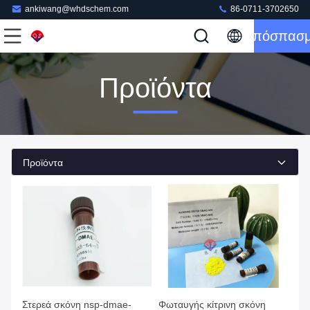
ankiwang@whdschem.com
86-0711-3702650
Απόσπασ
Προϊόντα
Προϊόντα
Στερεά σκόνη nsp-dmae-
Φωταυγής κίτρινη σκόνη