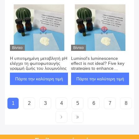
Βίντεο
Βίντεο
Η υποτιμημένη μεταβλητή pH
Luminol's luminescence
ελέγχει τη φωτοφωταυγής
effect is not ideal? Five key
γραμμή ζωής του λουμινόλης
strategies to enhance
detection sensitivity
Πάρτε την καλύτερη τιμή
Πάρτε την καλύτερη τιμή
1
2
3
4
5
6
7
8