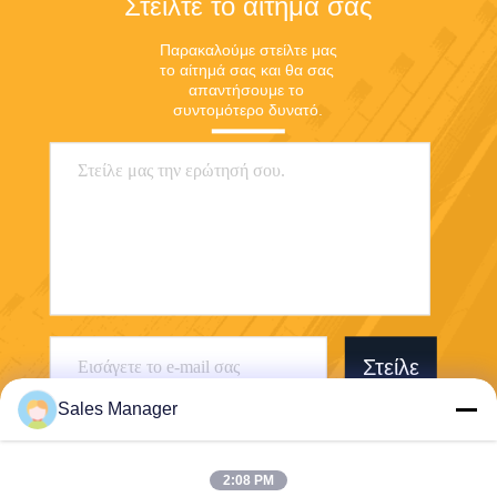
Στείλτε το αίτημά σας
Παρακαλούμε στείλτε μας 
το αίτημά σας και θα σας 
απαντήσουμε το 
συντομότερο δυνατό.
Στείλε
Sales Manager
2:08 PM