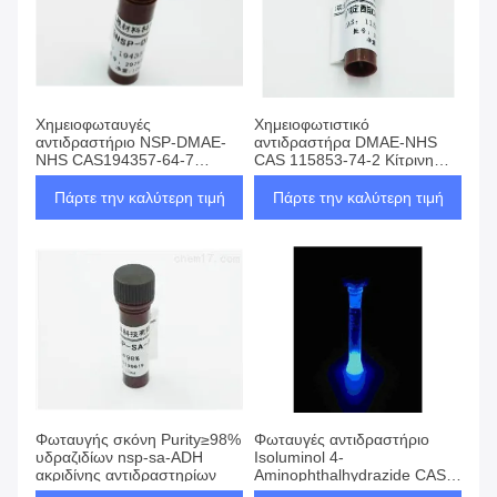
Χημειοφωταυγές
Χημειοφωτιστικό
αντιδραστήριο NSP-DMAE-
αντιδραστήρα DMAE-NHS
NHS CAS194357-64-7
CAS 115853-74-2 Κίτρινη
Κίτρινη σκόνη Καθαρότητα
σκόνη
≥98%
Πάρτε την καλύτερη τιμή
Πάρτε την καλύτερη τιμή
Φωταυγής σκόνη Purity≥98%
Φωταυγές αντιδραστήριο
υδραζιδίων nsp-sa-ADH
Isoluminol 4-
ακριδίνης αντιδραστηρίων
Aminophthalhydrazide CAS
3682-14-2