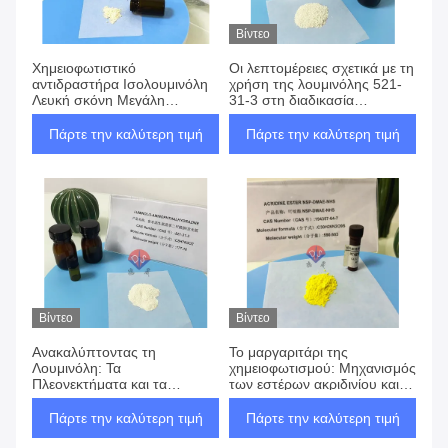
Βίντεο
Χημειοφωτιστικό
Οι λεπτομέρειες σχετικά με τη
αντιδραστήρα Ισολουμινόλη
χρήση της λουμινόλης 521-
Λευκή σκόνη Μεγάλη
31-3 στη διαδικασία
καθαρότητα ≥99%
επίσημης έρευνας δεν
μπορούν να αγνοηθούν.
Πάρτε την καλύτερη τιμή
Πάρτε την καλύτερη τιμή
Βίντεο
Βίντεο
Ανακαλύπτοντας τη
Το μαργαριτάρι της
Λουμινόλη: Τα
χημειοφωτισμού: Μηχανισμός
Πλεονεκτήματα και τα
των εστέρων ακριδινίου και
Μειονεκτήματα της
ανάλυση των
Ανίχνευσης Λημίδων Αίματος
πλεονεκτημάτων
Πάρτε την καλύτερη τιμή
Πάρτε την καλύτερη τιμή
που Πρέπει να Κατανοήσετε
επισήμανσης τους