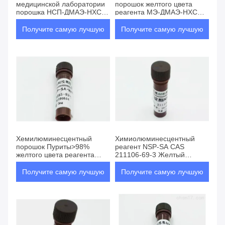
медицинской лаборатории
порошок желтого цвета
порошка НСП-ДМАЭ-НХС/
реагента МЭ-ДМАЭ-НХС
КАС НО194357-64-7
или твердая особая чистота
Получите самую лучшую
Получите самую лучшую
цену
цену
Хемилюминесцентный
Химиолюминесцентный
порошок Пуриты>98%
реагент NSP-SA CAS
желтого цвета реагента
211106-69-3 Желтый
НСП-СА-НХС КАС199293-
порошок или твердый
83-9
материал
Получите самую лучшую
Получите самую лучшую
цену
цену