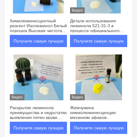
Видео
Химилюминесцентный
Детали использования
реагент Изолюминол Белый
люминола 521-31-3 в
порошок Высокая чистота
процессе официального
≥99%
расследования не могут
быть проигнорированы
Получите самую лучшую
Получите самую лучшую
цену
цену
Видео
Видео
Раскрытие люминола:
Жемчужина
преимущества и недостатки
химиолюминесценции:
выявления пятен крови,
механизм эфиров
которые вам нужно понять
акридиния и анализ их
преимуществ по
Получите самую лучшую
Получите самую лучшую
маркировке