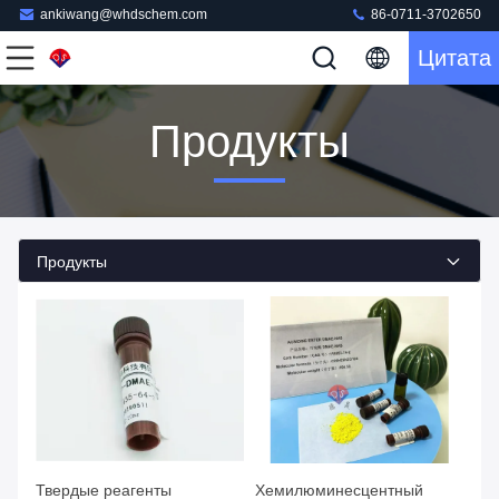
ankiwang@whdschem.com
86-0711-3702650
Цитата
Продукты
Продукты
Твердые реагенты
Хемилюминесцентный