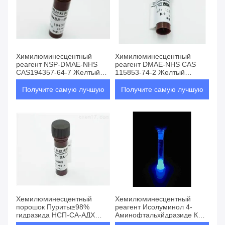
Химилюминесцентный
Химилюминесцентный
реагент NSP-DMAE-NHS
реагент DMAE-NHS CAS
CAS194357-64-7 Желтый
115853-74-2 Желтый
порошок Чистота ≥98%
порошок Чистота ≥98%
Получите самую лучшую
Получите самую лучшую
цену
цену
Хемилюминесцентный
Хемилюминесцентный
порошок Пуриты≥98%
реагент Исолуминол 4-
гидразида НСП-СА-АДХ
Аминофтальхйдразиде КАС
акридина реагента
3682-14-2