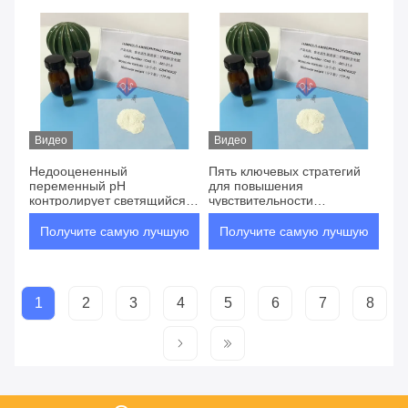
цену
цену
Видео
Видео
Недооцененный
Пять ключевых стратегий
переменный рН
для повышения
контролирует светящийся
чувствительности
жизненный путь люминола
обнаружения
Получите самую лучшую
Получите самую лучшую
цену
цену
1
2
3
4
5
6
7
8