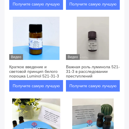
Получите самую лучшую
Получите самую лучшую
цену
цену
Видео
Видео
Краткое введение и
Важная роль луминола 521-
световой принцип белого
31-3 в расследовании
порошка Luminol 521-31-3
преступлений
Получите самую лучшую
Получите самую лучшую
цену
цену