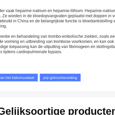
nder vaak heparine-natrium en heparine-lithium. Heparine-natri
at. Ze worden in de bloedopvangvaten geplaatst met doppen in 
bruikt in China en de belangrijkste functie is bloedantistollin
ing.
entie en behandeling van trombo-embolische ziekten, zoals een 
 de vorming en uitbreiding van trombose voorkomen, en kan ook
tijdige toepassing kan de uitputting van fibrinogeen en stollings
ns tijdens cardiopulmonale bypass.
 van het kaliumoxalaat
prp gelvoorbereiding
Gelijksoortige producte