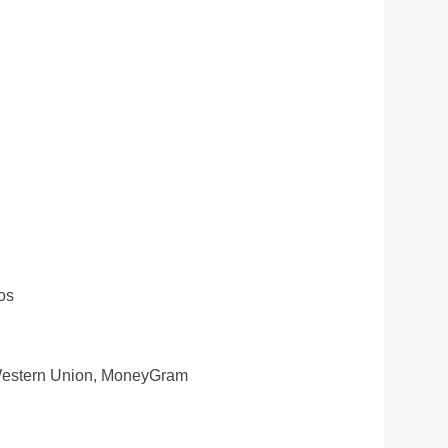
os
 Western Union, MoneyGram