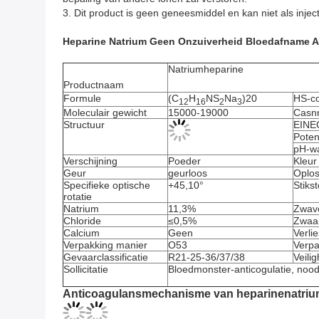
3. Dit product is geen geneesmiddel en kan niet als inje
Heparine Natrium Geen Onzuiverheid Bloedafname A
Natriumheparine
Productnaam
Formule
(C
H
NS
Na
)20
HS-c
12
16
2
3
Moleculair gewicht
15000-19000
Casn
Structuur
EINE
Poten
pH-w
Verschijning
Poeder
Kleur
Geur
geurloos
Oplos
Specifieke optische
+45,10°
Stikst
rotatie
Natrium
11,3%
Zwav
Chloride
≤0,5%
Zwaa
Calcium
Geen
Verli
Verpakking manier
O53
Verpa
Gevaarclassificatie
R21-25-36/37/38
Veilig
Sollicitatie
Bloedmonster-anticogulatie, noodk
Anticoagulansmechanisme van heparinenatrium