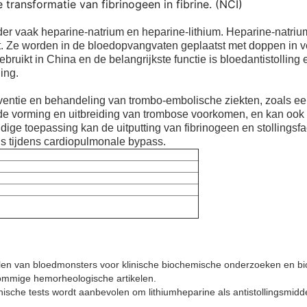
ransformatie van fibrinogeen in fibrine. (NCI)
nder vaak heparine-natrium en heparine-lithium. Heparine-natri
at. Ze worden in de bloedopvangvaten geplaatst met doppen in 
bruikt in China en de belangrijkste functie is bloedantistollin
ing.
entie en behandeling van trombo-embolische ziekten, zoals een 
 de vorming en uitbreiding van trombose voorkomen, en kan ook
tijdige toepassing kan de uitputting van fibrinogeen en stollings
ns tijdens cardiopulmonale bypass.
stollen van bloedmonsters voor klinische biochemische onderzoeken en 
sommige hemorheologische artikelen.
inische tests wordt aanbevolen om lithiumheparine als antistollingsmidde