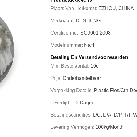
Plaats Van Herkomst:
EZHOU, CHINA
Merknaam:
DESHENG
Certificering:
ISO9001:2008
Modelnummer:
NaH
Betaling En Verzendvoorwaarden
Min. Bestelaantal:
10g
Prijs:
Onderhandelbaar
Verpakking Details:
Plastic Fles/Ctn-Do
Levertijd:
1-3 Dagen
Betalingscondities:
L/C, D/A, D/P, T/T,
Levering Vermogen:
100kg/Month