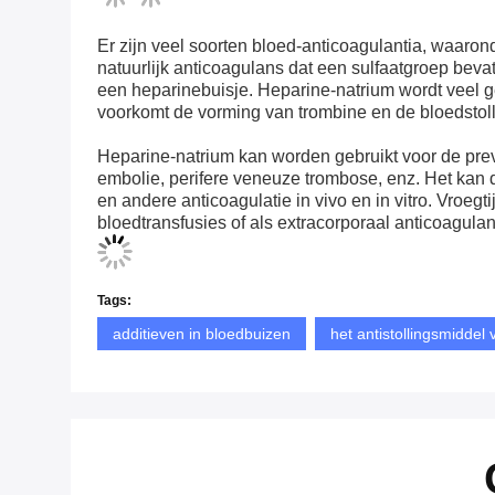
Er zijn veel soorten bloed-anticoagulantia, waaro
natuurlijk anticoagulans dat een sulfaatgroep bev
een heparinebuisje. Heparine-natrium wordt veel ge
voorkomt de vorming van trombine en de bloedstoll
Heparine-natrium kan worden gebruikt voor de prev
embolie, perifere veneuze trombose, enz. Het kan
en andere anticoagulatie in vivo en in vitro. Vroeg
bloedtransfusies of als extracorporaal anticoagula
Tags:
additieven in bloedbuizen
het antistollingsmiddel