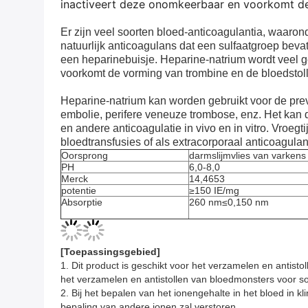
inactiveert deze onomkeerbaar en voorkomt de t
Er zijn veel soorten bloed-anticoagulantia, waaro
natuurlijk anticoagulans dat een sulfaatgroep bev
een heparinebuisje. Heparine-natrium wordt veel ge
voorkomt de vorming van trombine en de bloedstoll
Heparine-natrium kan worden gebruikt voor de prev
embolie, perifere veneuze trombose, enz. Het kan
en andere anticoagulatie in vivo en in vitro. Vroeg
bloedtransfusies of als extracorporaal anticoagula
Oorsprong
darmslijmvlies van varkens
PH
6,0-8,0
Merck
14,4653
potentie
≥150 IE/mg
Absorptie
260 nm≤0,150 nm
[
Toepassingsgebied
]
1. Dit product is geschikt voor het verzamelen en anti
het verzamelen en antistollen van bloedmonsters voor 
2. Bij het bepalen van het ionengehalte in het bloed in kl
bepaling van andere ionen zal verstoren.