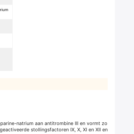
trium
parine-natrium aan antitrombine III en vormt zo
activeerde stollingsfactoren IX, X, XI en XII en