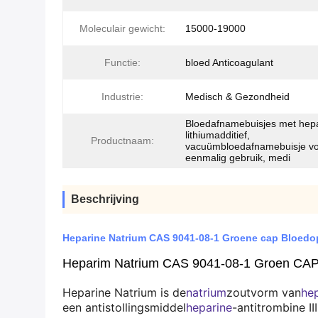
Moleculair gewicht:
15000-19000
Functie:
bloed Anticoagulant
Industrie:
Medisch & Gezondheid
Bloedafnamebuisjes met hepa
lithiumadditief,
Productnaam:
vacuümbloedafnamebuisje v
eenmalig gebruik, medi
Beschrijving
Heparine Natrium CAS 9041-08-1 Groene cap Bloed
Heparim Natrium CAS 9041-08-1 Groen CAP
Heparine Natrium is de
natrium
zoutvorm van
he
een antistollingsmiddel
heparine
-antitrombine II