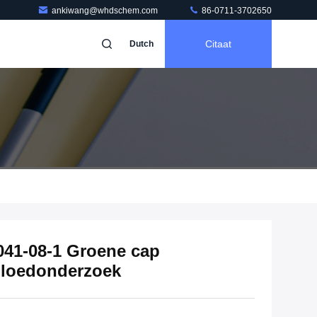
ankiwang@whdschem.com
86-0711-3702650
Citaat
Dutch
041-08-1 Groene cap
bloedonderzoek