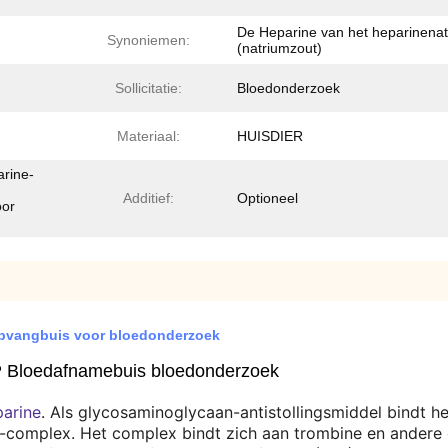
De Heparine van het heparinena
Synoniemen:
(natriumzout)
Sollicitatie:
Bloedonderzoek
Materiaal:
HUISDIER
rine-
Additief:
Optioneel
oor
opvangbuis voor bloedonderzoek
 Bloedafnamebuis bloedonderzoek
parine
. Als glycosaminoglycaan-antistollingsmiddel bindt he
I-complex. Het complex bindt zich aan trombine en andere ge