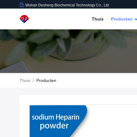
Wuhan Desheng Biochemical Technology Co., Ltd
Thuis
Producten
Thuis
/
Producten