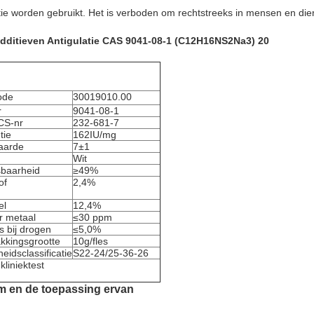
ctie worden gebruikt. Het is verboden om rechtstreeks in mensen en dier
dditieven Antigulatie CAS 9041-08-1 (C12H16NS2Na3) 20
ode
30019010.00
r
9041-08-1
CS-nr
232-681-7
tie
162IU/mg
aarde
7±1
Wit
baarheid
≥49%
of
2,4%
el
12,4%
r metaal
≤30 ppm
es bij drogen
≤5,0%
kkingsgrootte
10g/fles
heidsclassificatie
S22-24/25-36-26
liniektest
 en de toepassing ervan