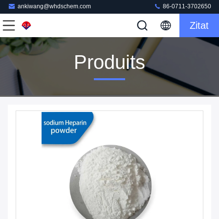
ankiwang@whdschem.com
86-0711-3702650
Zitat
Produits