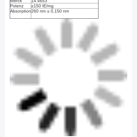
Merck
14.4653
Potenz
≥150 IE/mg
Absorption
260 nm ≤ 0,150 nm