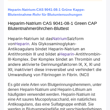
Heparin-Natrium-CAS 9041-08-1 Grüne Kappe-
Blutentnahme-Rohr für Blutuntersuchungen
Heparim-Natrium CAS 9041-08-1 Green CAP
Blutentnahmeröhrchen-Bluttest
Heparin-Natrium ist das
Natrium
Salzform
von
Heparin
. Als Glykosaminoglykan-
Antikoagulans bindet Heparin-Natrium an
Antithrombin III und bildet a
Heparin
-Antithrombin-
III-Komplex. Der Komplex bindet an Thrombin und
andere aktivierte Gerinnungsfaktoren IX, X, XI und
XII, inaktiviert diese irreversibel und verhindert die
Umwandlung von Fibrinogen in Fibrin. (NCI)
Es gibt viele Arten von Blutgerinnungshemmern, unter
denen Heparin-Natrium und Heparin-Lithium am
häufigsten verwendet werden. Heparin-Natrium ist
eine Art saures Mucopolysaccharid, ein natürliches
Antikoagulans, das eine Sulfatgruppe enthält. Sie
werden in Blutsammelgefäße mit verschiedenfarbigen