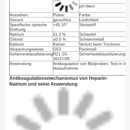
pH-Wert
7
Aussehen
Pulver
Farbe
W
Geruch
geruchlos
Löslichkeit
≥
Spezifische optische
+45,10°
Stickstoff
2,
Drehung
Natrium
11,3 %
Schwefel
12
Chlorid
≤0,5 %
Schwermetall
≤
Kalzium
Keiner
Verlust beim Trocknen
≤5
Verpackungsweise
O53
Packmaß
10
Gefahrenklassifizierung
R21-25-
Sicherheitsklassifizierung
S2
36/37/38
36
Anwendung
Antikogulation von Blutproben, Test in der
Notaufnahme
Antikoagulationsmechanismus von Heparin-
Natrium und seine Anwendung