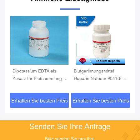
A als
Blutgerinnungsmittel
Heparinlithiumblut-
sammlung,
Heparin Natrium 9041-8-1
Sammlungszusatz,
als Zusatzstoff zur
Blutantigerinnungsmittel,
Blutentnahme
CAS9045-22-1
sten Preis
Erhalten Sie besten Preis
Erhalten Sie besten Pr
Senden Sie Ihre Anfrage
Bitte senden Sie uns Ihre 