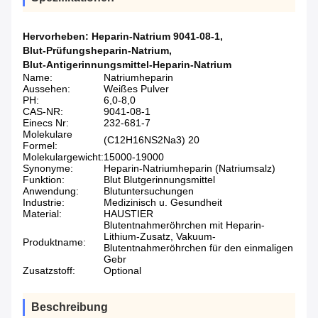
Hervorheben:
Heparin-Natrium 9041-08-1
,
Blut-Prüfungsheparin-Natrium
,
Blut-Antigerinnungsmittel-Heparin-Natrium
Name:
Natriumheparin
Aussehen:
Weißes Pulver
PH:
6,0-8,0
CAS-NR:
9041-08-1
Einecs Nr:
232-681-7
Molekulare
(C12H16NS2Na3) 20
Formel:
Molekulargewicht:
15000-19000
Synonyme:
Heparin-Natriumheparin (Natriumsalz)
Funktion:
Blut Blutgerinnungsmittel
Anwendung:
Blutuntersuchungen
Industrie:
Medizinisch u. Gesundheit
Material:
HAUSTIER
Blutentnahmeröhrchen mit Heparin-
Lithium-Zusatz, Vakuum-
Produktname:
Blutentnahmeröhrchen für den einmaligen
Gebr
Zusatzstoff:
Optional
Beschreibung