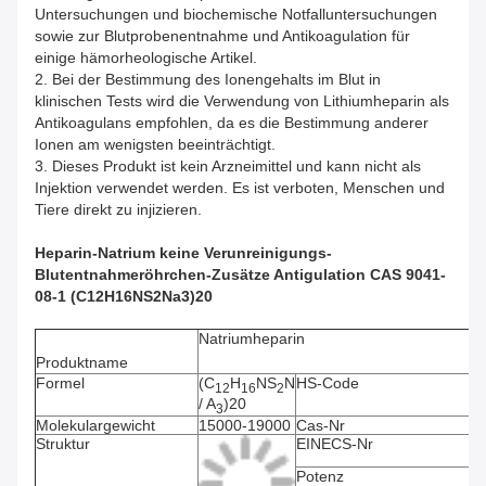
Untersuchungen und biochemische Notfalluntersuchungen
sowie zur Blutprobenentnahme und Antikoagulation für
einige hämorheologische Artikel.
2. Bei der Bestimmung des Ionengehalts im Blut in
klinischen Tests wird die Verwendung von Lithiumheparin als
Antikoagulans empfohlen, da es die Bestimmung anderer
Ionen am wenigsten beeinträchtigt.
3. Dieses Produkt ist kein Arzneimittel und kann nicht als
Injektion verwendet werden. Es ist verboten, Menschen und
Tiere direkt zu injizieren.
Heparin-Natrium keine Verunreinigungs-
Blutentnahmeröhrchen-Zusätze Antigulation CAS 9041-
08-1 (C12H16NS2Na3)20
Natriumheparin
Produktname
Formel
(C
H
NS
N
HS-Code
3
12
16
2
/ A
)20
3
Molekulargewicht
15000-19000
Cas-Nr
90
Struktur
EINECS-Nr
23
Potenz
16