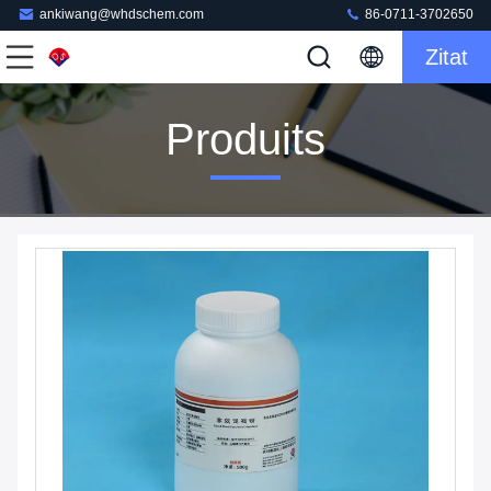
ankiwang@whdschem.com
86-0711-3702650
Zitat
Produits