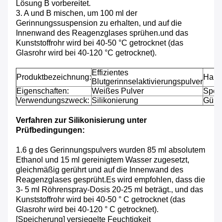
Lösung B vorbereitet.
3. A und B mischen, um 100 ml der
Gerinnungssuspension zu erhalten, und auf die
Innenwand des Reagenzglases sprühen.und das
Kunststoffrohr wird bei 40-50 °C getrocknet (das
Glasrohr wird bei 40-120 °C getrocknet).
Effizientes
Produktbezeichnung:
Haup
Blutgerinnselaktivierungspulver
Eigenschaften:
Weißes Pulver
Spezi
Verwendungszweck:
Silikonierung
Gülti
Verfahren zur Silikonisierung unter
Prüfbedingungen:
1.6 g des Gerinnungspulvers wurden 85 ml absolutem
Ethanol und 15 ml gereinigtem Wasser zugesetzt,
gleichmäßig gerührt und auf die Innenwand des
Reagenzglases gesprüht.Es wird empfohlen, dass die
3- 5 ml Röhrenspray-Dosis 20-25 ml beträgt., und das
Kunststoffrohr wird bei 40-50 ° C getrocknet (das
Glasrohr wird bei 40-120 ° C getrocknet).
[Speicherung] versiegelte Feuchtigkeit