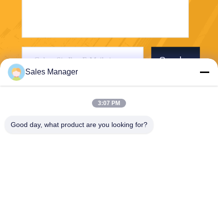
Senden
Sales Manager
3:07 PM
Good day, what product are you looking for?
Wuhan Desheng Biochemical Technology
Co., Ltd
ankiwang@whdschem.com
86-0711-3702650
Vereinigte optisches Tal C8-
2-2 Technologiestadt, Gedia
n-Entwicklungsgebiet, Ezhou