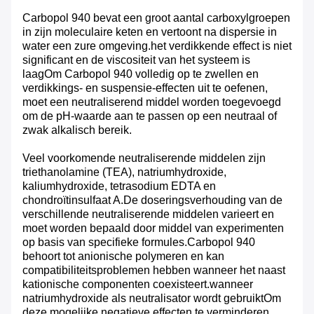
Carbopol 940 bevat een groot aantal carboxylgroepen
in zijn moleculaire keten en vertoont na dispersie in
water een zure omgeving.het verdikkende effect is niet
significant en de viscositeit van het systeem is
laagOm Carbopol 940 volledig op te zwellen en
verdikkings- en suspensie-effecten uit te oefenen,
moet een neutraliserend middel worden toegevoegd
om de pH-waarde aan te passen op een neutraal of
zwak alkalisch bereik.
Veel voorkomende neutraliserende middelen zijn
triethanolamine (TEA), natriumhydroxide,
kaliumhydroxide, tetrasodium EDTA en
chondroïtinsulfaat A.De doseringsverhouding van de
verschillende neutraliserende middelen varieert en
moet worden bepaald door middel van experimenten
op basis van specifieke formules.Carbopol 940
behoort tot anionische polymeren en kan
compatibiliteitsproblemen hebben wanneer het naast
kationische componenten coexisteert.wanneer
natriumhydroxide als neutralisator wordt gebruiktOm
deze mogelijke negatieve effecten te verminderen,