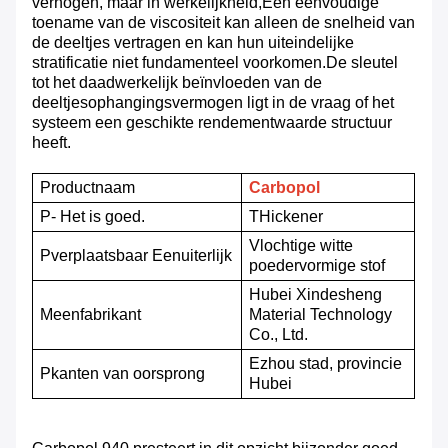
verhogen, maar in werkelijkheid,Een eenvoudige
toename van de viscositeit kan alleen de snelheid van
de deeltjes vertragen en kan hun uiteindelijke
stratificatie niet fundamenteel voorkomen.De sleutel
tot het daadwerkelijk beïnvloeden van de
deeltjesophangingsvermogen ligt in de vraag of het
systeem een geschikte rendementwaarde structuur
heeft.
Productnaam
Carbopol
P
- Het is goed.
T
Hickener
Vlochtige witte
P
verplaatsbaar
Een
uiterlijk
poedervormige stof
Hubei Xindesheng
M
eenfabrikant
Material Technology
Co., Ltd.
Ezhou stad, provincie
P
kanten van oorsprong
Hubei