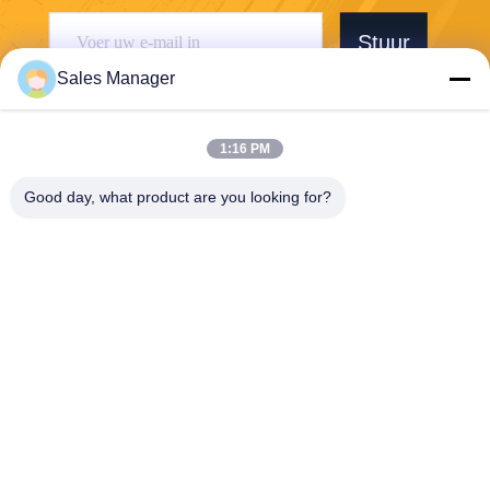
Stuur
Sales Manager
1:16 PM
Good day, what product are you looking for?
Wuhan Desheng Biochemical Technology
Co., Ltd
ankiwang@whdschem.com
86-0711-3702650
C8-2 optische Vallei Verenig
de Technologiestad, Gedian-
ontwikkelingsstreek, Ezhou-
stad. Hubeiprovincie, China