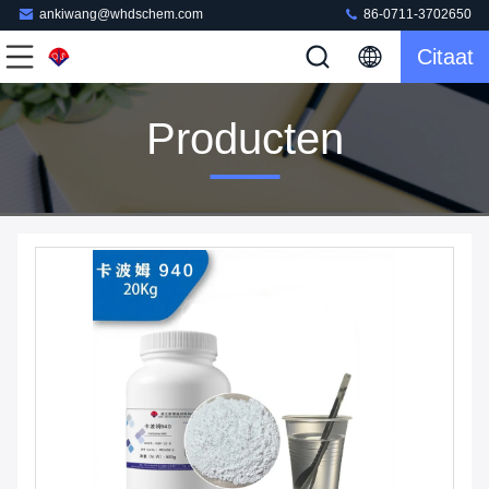
ankiwang@whdschem.com
86-0711-3702650
Citaat
Producten