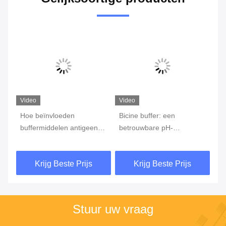
Video
Video
Hoe beïnvloeden
Bicine buffer: een
Vi
kt
buffermiddelen antigeen-
betrouwbare pH-
mi
ia:
antilichaamreacties? De
stabilisator, flexibel
bu
drie sleutelfactoren voor
aanpasbaar aan
Krijg Beste Prijs
Krijg Beste Prijs
het succes of falen van
verschillende
een experiment
experimentele behoeften
Stuur uw vraag