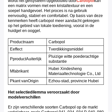
wordt het gelsysteem opgebouwd door
Carbopol
kan
een matrix vormen met een kristaltextuur en een
soepel handgevoel. Het proces is na gebruik
eenvoudig, stabiel en comfortabel. Op basis van deze
kenmerken heeft carbopol meer aandacht gekregen
op het gebied van lokale toediening, vooral in de
huidgel en ooggel.
Productnaam
Carbopol
E
effect
T
verdikkingsmiddel
Pluizige witte poederachtige
P
product
A
uiterlijk
substantie
Hubei Xindesheng
M
fabrikant
Materiaaltechnologie Co., Ltd
P
kant van
O
rigin
Ezhou-stad, provincie Hubei
Het selectiedilemma veroorzaakt door
modelverschillen
Er zijn verschillende soorten Carbopol op de markt