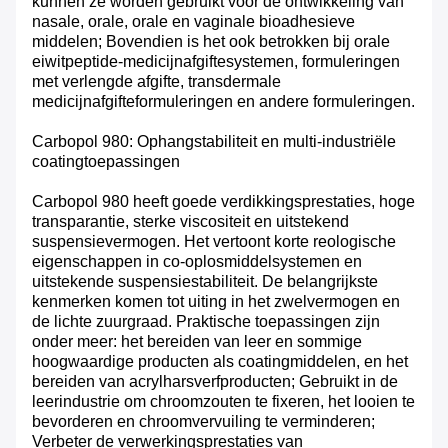
kunnen ze worden gebruikt voor de ontwikkeling van
nasale, orale, orale en vaginale bioadhesieve
middelen; Bovendien is het ook betrokken bij orale
eiwitpeptide-medicijnafgiftesystemen, formuleringen
met verlengde afgifte, transdermale
medicijnafgifteformuleringen en andere formuleringen.
Carbopol 980: Ophangstabiliteit en multi-industriële
coatingtoepassingen
Carbopol 980 heeft goede verdikkingsprestaties, hoge
transparantie, sterke viscositeit en uitstekend
suspensievermogen. Het vertoont korte reologische
eigenschappen in co-oplosmiddelsystemen en
uitstekende suspensiestabiliteit. De belangrijkste
kenmerken komen tot uiting in het zwelvermogen en
de lichte zuurgraad. Praktische toepassingen zijn
onder meer: ​​het bereiden van leer en sommige
hoogwaardige producten als coatingmiddelen, en het
bereiden van acrylharsverfproducten; Gebruikt in de
leerindustrie om chroomzouten te fixeren, het looien te
bevorderen en chroomvervuiling te verminderen;
Verbeter de verwerkingsprestaties van