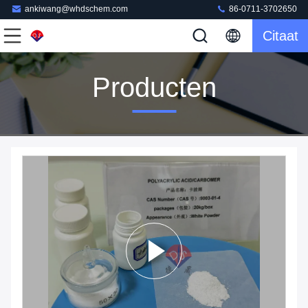
ankiwang@whdschem.com
86-0711-3702650
Citaat
Producten