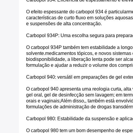
O efeito espessante do carbopol 934 é particular
características de curto fluxo em soluções aquosa
e suspensões de alta concentração.
Carbopol 934P: Uma escolha segura para prepara
O carbopol 934P também tem estabilidade a longo 
solvente.medicamentos tópicos, e novos sistemas 
biodisponibilidade, a liberação lenta pode ser al
formulação e ajudar a reduzir o volume dos compr
Carbopol 940: versátil em preparações de gel exte
O carbopol 940 apresenta uma reologia curta, alta 
gel oral, gel de desinfecção sem lavagem; em term
orais e vaginais;Além disso,, também está envolvi
formulações de administração de drogas transdérm
Carbopol 980: Estabilidade da suspensão e aplicaç
O carbopol 980 tem um bom desempenho de espessa