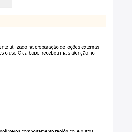
o
te utilizado na preparação de loções externas,
pós o uso.O carbopol recebeu mais atenção no
s polímeros.comportamento reológico, e outros