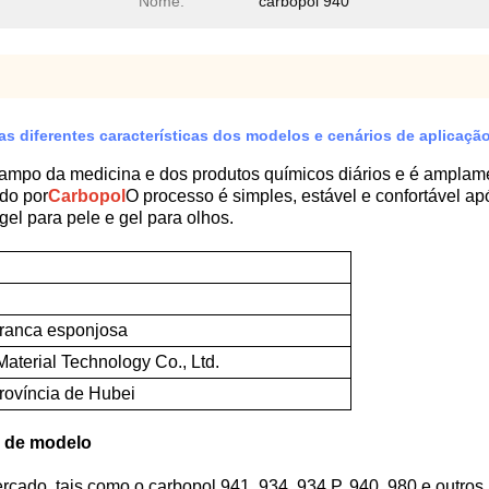
Nome:
carbopol 940
s diferentes características dos modelos e cenários de aplicaçã
mpo da medicina e dos produtos químicos diários e é amplamen
ído por
Carbopol
O processo é simples, estável e confortável a
el para pele e gel para olhos.
ranca esponjosa
terial Technology Co., Ltd.
rovíncia de Hubei
s de modelo
ercado, tais como o carbopol 941, 934, 934 P, 940, 980 e outro