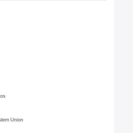
cos
stern Union