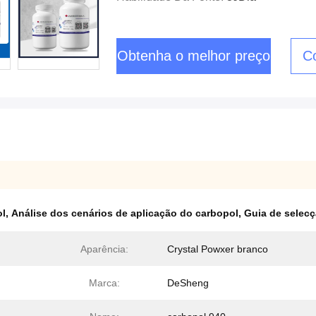
Obtenha o melhor preço
C
ol
,
Análise dos cenários de aplicação do carbopol
,
Guia de selec
Aparência:
Crystal Powxer branco
Marca:
DeSheng