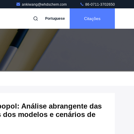
ankiwang@whdschem.com
86-0711-3702650
Citações
Portuguese
bopol: Análise abrangente das
as dos modelos e cenários de