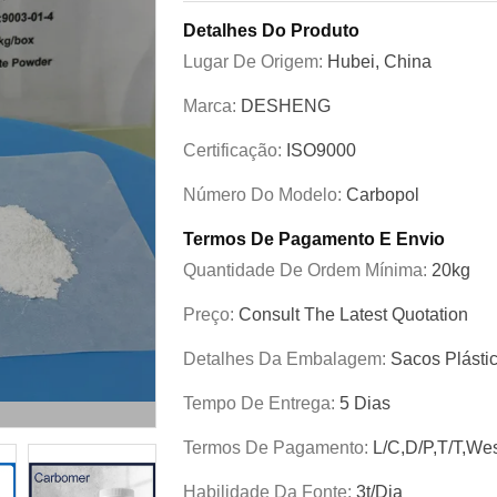
Detalhes Do Produto
Lugar De Origem:
Hubei, China
Marca:
DESHENG
Certificação:
ISO9000
Número Do Modelo:
Carbopol
Termos De Pagamento E Envio
Quantidade De Ordem Mínima:
20kg
Preço:
Consult The Latest Quotation
Detalhes Da Embalagem:
Sacos Plásti
Tempo De Entrega:
5 Dias
Termos De Pagamento:
L/C,D/P,T/T,We
Habilidade Da Fonte:
3t/dia