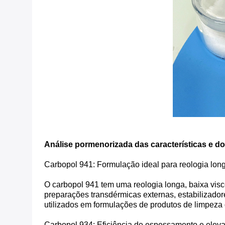
Análise pormenorizada das características e d
Carbopol 941: Formulação ideal para reologia lon
O carbopol 941 tem uma reologia longa, baixa vis
preparações transdérmicas externas, estabilizado
utilizados em formulações de produtos de limpeza 
Carbopol 934: Eficiência de espessamento e eleva