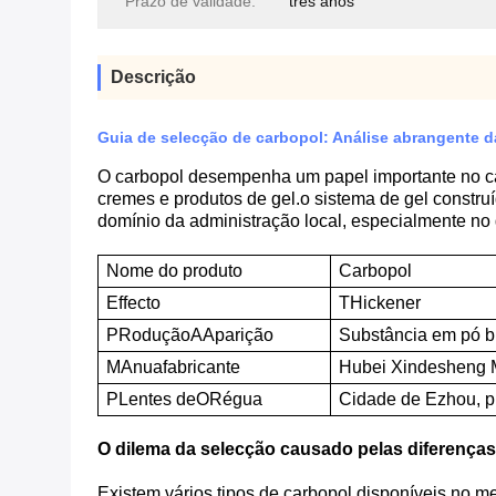
Prazo de validade:
três anos
Descrição
Guia de selecção de carbopol: Análise abrangente da
O carbopol desempenha um papel importante no ca
cremes e produtos de gel.o sistema de gel constru
domínio da administração local, especialmente no g
Nome do produto
Carbopol
E
ffecto
T
Hickener
P
Rodução
A
Aparição
Substância em pó b
M
Anuafabricante
Hubei Xindesheng Ma
P
Lentes de
O
Régua
Cidade de Ezhou, p
O dilema da selecção causado pelas diferença
Existem vários tipos de carbopol disponíveis no m