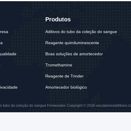
Produtos
presa
Aditivos do tubo da coleção do sangue
ca
Reagente quimiluminescente
qualidade
Boas soluções de amortecedor
s
Tromethamine
e
Reagente de Trinder
rivacidade
Amortecedor biológico
o tubo da coleção do sangue Fornecedor. Copyright © 2026 vacutaineradditives.co