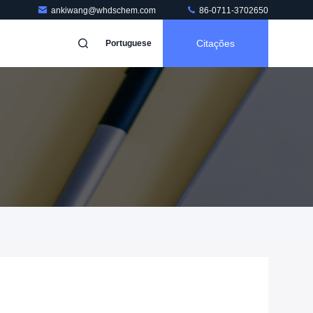
ankiwang@whdschem.com
86-0711-3702650
Citações
Portuguese