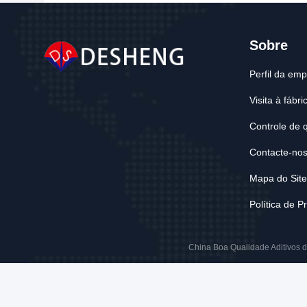
Sobre
Perfil da em
Visita à fábri
Controle de 
Contacte-no
Mapa do Sit
Política de P
China Boa Qualidade Aditivos d