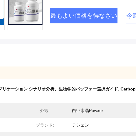
最もよい価格を得なさい
今
pol アプリケーション シナリオ分析、生物学的バッファー選択ガイド
,
Carbopo
外観:
白い水晶Powxer
ブランド:
デシェン