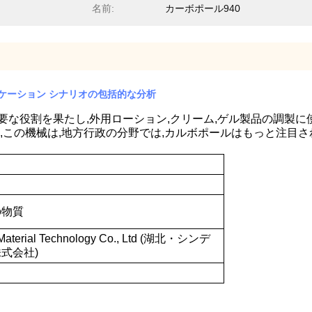
名前:
カーボポール940
プリケーション シナリオの包括的な分析
要な役割を果たし,外用ローション,クリーム,ゲル製品の調製に
て,この機械は,地方行政の分野では,カルボポールはもっと注目
の物質
 Material Technology Co., Ltd (湖北・シンデ
式会社)