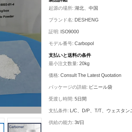
起源の場所:
湖北、中国
ブランド名:
DESHENG
証明:
ISO9000
モデル番号:
Carbopol
支払いと送料の条件
最小注文数量:
20kg
価格:
Consult The Latest Quotation
パッケージの詳細:
ビニール袋
受渡し時間:
5日間
支払条件:
L/C、D/P、T/T、ウェスタ
供給の能力:
3t/日