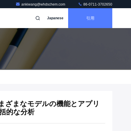
ankiwang@whdschem.com
86-0711-3702650
引用
Japanese
: さまざまなモデルの機能とアプリ
包括的な分析