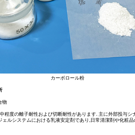
カーボロール粉
析
合物
性,中程度の離子耐性および切断耐性があります. 主に外部投与シ
ェルシステムにおける乳液安定剤であり,日常清潔剤や化粧品