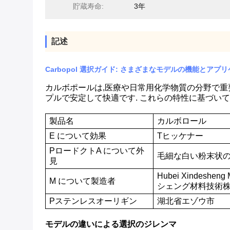
貯蔵寿命:
3年
記述
Carbopol 選択ガイド: さまざまなモデルの機能とア
カルボポールは,医療や日常用化学物質の分野で重
プルで安定して快適です. これらの特性に基づい
製品名
カルボロール
E について
効果
T
ヒッケナー
P
ロードクト
A について
外
毛細な白い粉末状
見
Hubei Xindesheng
M について
製造者
シェング材料技術株
P
ステンレス
オー
リギン
湖北省エゾウ市
モデルの違いによる選択のジレンマ