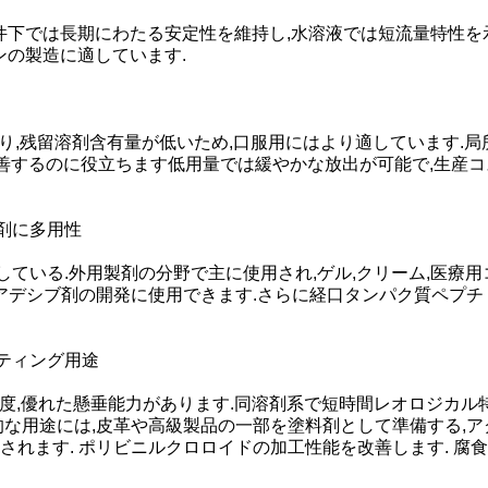
条件下では長期にわたる安定性を維持し,水溶液では短流量特性
ョンの製造に適しています.
あり,残留溶剤含有量が低いため,口服用にはより適しています.
改善するのに役立ちます低用量では緩やかな放出が可能で,生産コ
製剤に多用性
表している.外用製剤の分野で主に使用され,ゲル,クリーム,医療
オアデシブ剤の開発に使用できます.さらに経口タンパク質ペプチ
ーティング用途
い粘度,優れた懸垂能力があります.同溶剤系で短時間レオロジカル
用的な用途には,皮革や高級製品の一部を塗料剤として準備する,
されます. ポリビニルクロロイドの加工性能を改善します. 腐