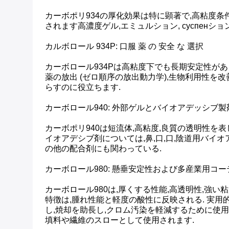
カーボポリ934の厚化効果は特に顕著で,高粘度
されます高濃度ゲル,エミュルション, суспенシ
カルボロール 934P: 口服 薬 の 安全 な 選択
カーボロール934Pは高粘度下でも長期安定性が
薬の放出 (ゼロ順序の放出動力学),生物利用性を
らすのに役立ちます.
カーボロール940: 外部ゲルとバイオアデッシブ
カーボポリ940は短流体,高粘度,良質の透明性を
イオアデシブ剤については,鼻,口,口,陰道用バイ
の他の配合剤にも関わっている.
カーボロール980: 懸垂安定性および多産業用コ
カーボロール980は,厚くする性能,高透明性,強
特徴は,腫れ性能と軽度の酸性に反映される. 実
し,焼却を助長し,クロム汚染を軽減するために使用
填料や繊維のスローとして使用されます.