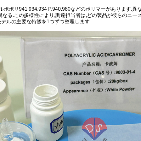
リ941,934,934 P,940,980などのポリマーがあります
なる.この多様性により,調達担当者は,どの製品が彼らのニー
モデルの主要な特徴を1つずつ整理します.