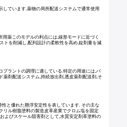
を示しています.薬物の局所配送システムで通常使用
局所用薬このモデルの利点には,線形モードに近づく
ストを削減し,配列設計の柔軟性を高め,錠剤量を減
用コプラントの調理に適している.特定の用途には,バ
ド薬剤配送システム,持続放出剤,透皮薬剤配送剤,そ
特性と優れた懸浮安定性を表しています. その主な
アクリル樹脂塗料の製造皮革産業でクロム塩を固定
食およびスケール阻害剤として,水質安定剤革塗料の