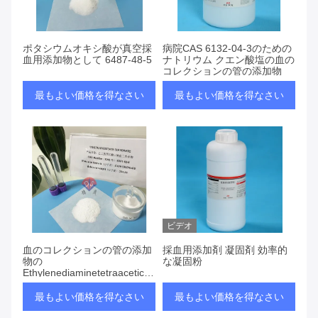
ポタシウムオキシ酸が真空採
病院CAS 6132-04-3のための
血用添加物として 6487-48-5
ナトリウム クエン酸塩の血の
コレクションの管の添加物
最もよい価格を得なさい
最もよい価格を得なさい
ビデオ
血のコレクションの管の添加
採血用添加剤 凝固剤 効率的
物の
な凝固粉
Ethylenediaminetetraacetic酸
のDisodium塩
最もよい価格を得なさい
最もよい価格を得なさい