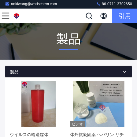
ankiwang@whdschem.com
86-0711-3702650
引用
製品
製品
ビデオ
ウイルスの輸送媒体
体外抗凝固薬 ヘパリン リチ