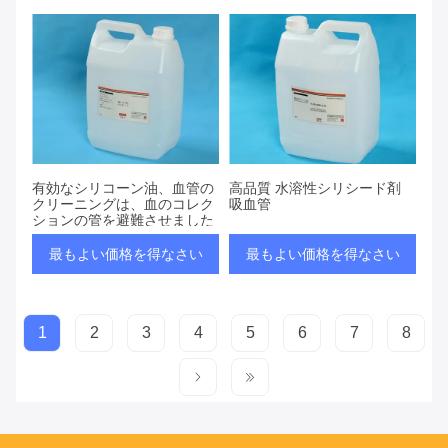
有効なシリコーン油、血管の
高品質 水溶性シリシード剤
クリーニングは、血のコレク
吸血管
ションの管を避難させました
最もよい価格を得なさい
最もよい価格を得なさい
1
2
3
4
5
6
7
8