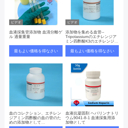
ビデオ
ビデオ
血液採集管添加物 血清分離ゲ
添加物を集める血管--
ル 適量重量
Tripotassiumのエチレンジア
ミン四酢酸K3のエチレンジア
ミン四酢酸の血の管
最もよい価格を得なさい
最もよい価格を得なさい
血のコレクション、エチレン
血液抗凝固剤 ヘパリンナトリ
ジアミン四酢酸の血の管のた
ウム9041-8-1 血液採集用添
めの添加物として
加物として
Dipotassiumエチレンジアミ