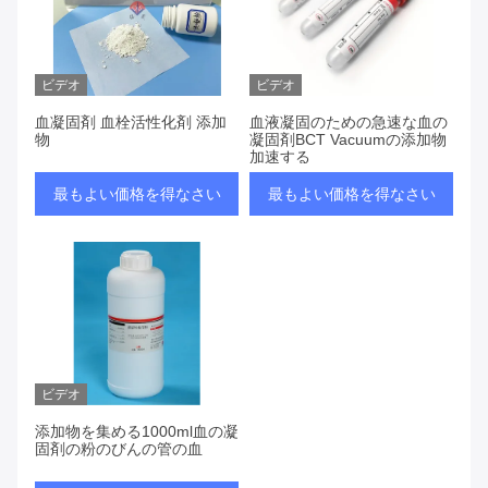
ビデオ
ビデオ
血凝固剤 血栓活性化剤 添加
血液凝固のための急速な血の
物
凝固剤BCT Vacuumの添加物
加速する
最もよい価格を得なさい
最もよい価格を得なさい
ビデオ
添加物を集める1000ml血の凝
固剤の粉のびんの管の血