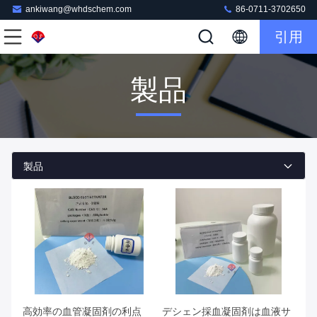
ankiwang@whdschem.com
86-0711-3702650
引用
製品
製品
高効率の血管凝固剤の利点
デシェン採血凝固剤は血液サ