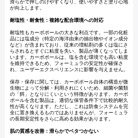
滑らかで押しのけやすくなり、使いやすさと塗り心地
が向上します。
耐塩性・耐食性：複雑な配合環境への対応
耐塩性もカーボポールの大きな利点です。一部の化粧
品には塩成分（特定の海洋由来の抽出物やイオン成分
など）が含まれており、従来の増粘剤の多くは塩にさ
らされるとすぐに粘度を失い、製品が薄くなってしま
います。カーボポールは、塩を含む環境でも高い粘度
を維持できるため、フォーミュラの安定性が確保さ
れ、ユーザーエクスペリエンスに影響を与えません。
保存・保存に関しては、カーボポール自体の構造が微
生物によって分解・利用されにくいため、細菌や菌類
の「餌」となりにくいという特徴があります。カーボ
ポールを含む製品は、適切な保管条件下で比較的耐久
性が高くなります。ただし、これは防食システムを完
全に置き換えるものではありませんが、フォーミュラ
の長期安定性をさらに高める効果があります。
肌の質感を改善：滑らかでベタつかない