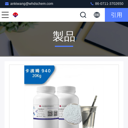
ankiwang@whdschem.com
86-0711-3702650
引用
製品