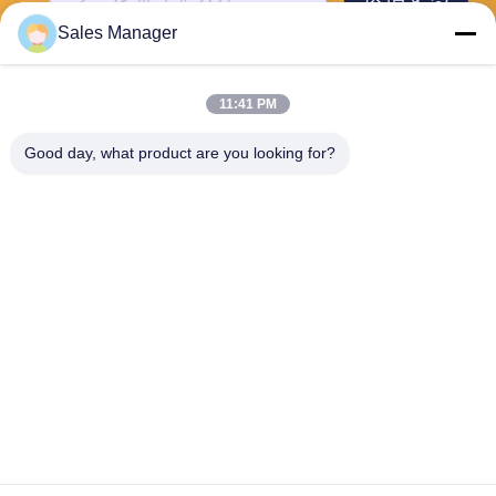
Sales Manager
11:41 PM
Good day, what product are you looking for?
Wuhan Desheng Biochemical Technology
Co., Ltd
ankiwang@whdschem.com
86-0711-3702650
C8-2-2光学谷は技術都市、G
edianの開発の地帯、鄂州市
都市を結合しました。湖北
省、中国
中国 良質 血のコレクションの管の添加物 提供者 著作権 2026