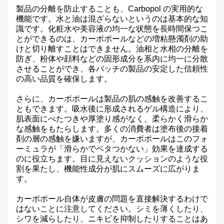
製品の分離を防止することも、Carbopol の実用的な
機能です。水と油は混ざらないというのは基本的な知
識です。化粧水や美容液の均一な状態を長時間保つこ
とができるのは、カーボポールなどの増粘懸濁剤の助
けと切り離すことはできません。油相と水相の分離を
防ぎ、粉体や顔料などの固形成分を系内に均一に分散
させることができ、各バッチの製品の安定した信頼性
の高い品質を確保します。
さらに、カーボポールは製品の肌の感触を改善するこ
ともできます。吸水後に形成されるゲル構造により、
肌表面にべたつきや厚塗り感がなく、柔らかく滑らか
な感触をもたらします。多くの消費者は塗布後の接着
剤の層の感触を嫌いますが、カーボポールはこのフォ
ーミュラが「滑らかでベタつかない」効果を達成する
のに役立ちます。目に見えないクッションのような役
割を果たし、機能性成分が肌にスムーズに広がりま
す。
カーボポール自体が皮膚の問題を直接解決するわけで
はないことに注意してください。シミを薄くしたり、
シワを減らしたり、ニキビを抑制したりすることはあ