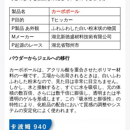
製品名
カーボポール
P
目的
T
ヒッカー
P
製品
あ
外観
ふわふわした白い粉末状の物質
M
メーカー
湖北新徳盛材料技術有限公司
P
起源のレース
湖北省鄂州市
パウダーからジェルへの移行
カーボポールは、アクリル酸を重合させたポリマー材
料の一種です。工場から出荷されるときは、白いふわ
ふわした粉末なので、見た目は非常に目立ちません。
しかし、水と接触すると、すぐに水を吸収し、元の体
積の数百倍、さらには数千倍に膨張し、透明または半
透明のゲルを形成します。この「吸水性と膨張性」の
特性により、化粧品の配合において質感の調整やシス
テムの安定化によく使われます。