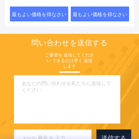
括的な分析
さい
最もよい価格を得なさい
最もよい価格を得なさい
最
問い合わせを送信する
ご要望を 送信してくださ
い できるだけ早く 返信
します
送信する