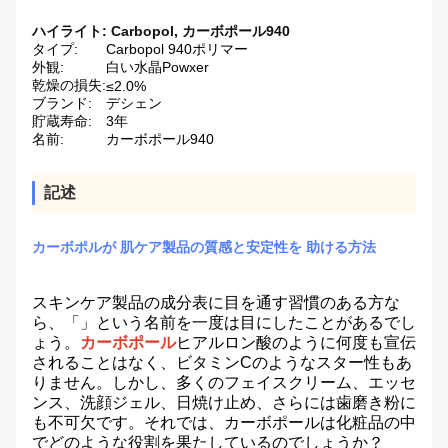
ハイライト:
Carbopol
,
カーボポール940
タイプ:
Carbopol 940ポリマー
外観:
白い水晶Powxer
乾燥の損失:
≤2.0%
ブランド:
デシェン
貯蔵寿命:
3年
名前:
カーボポール940
記述
カーボポルが 肌ケア製品の質感と安定性を 助ける方法
スキンケア製品の成分表に目を通す習慣のある方な
ら、「」という名前を一度は目にしたことがあるでし
ょう。
カーボポール
ヒアルロン酸のように何度も宣伝
されることはなく、ビタミンCのようなスター性もあ
りません。しかし、多くのフェイスクリーム、エッセ
ンス、洗顔ジェル、日焼け止め、さらには歯磨き粉に
も不可欠です。それでは、カーボポールは化粧品の中
でどのような役割を果たしているのでしょうか？