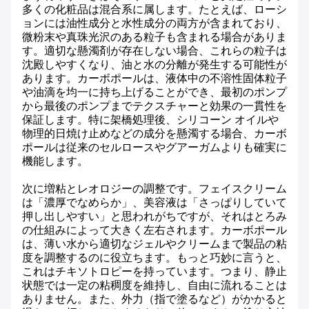
多くの化粧品は混合系に属します。たとえば、ローシ
ョンには油性成分と水性成分の両方が含まれており、
微粉末や真珠光沢のある粒子も含まれる場合がありま
す。適切な懸濁剤が存在しない場合、これらの粒子は
沈殿しやすくなり、油と水の分離が発生する可能性が
あります。カーボポールは、液体中の不溶性固体粒子
や油滴を均一に持ち上げることができ、最初のポンプ
から最後のポンプまでテクスチャーと効果の一貫性を
保証します。特に架橋処理後、シリコーン オイルや
物理的日焼け止めなどの成分を懸濁する場合、カーボ
ポールは従来のセルロースやグアーガムよりも確実に
機能します。
次に増粘とレオロジーの調整です。フェイスクリーム
は「濃厚でなめらか」、美容液は「さっぱりしていて
押し出しやすい」と思われがちですが、それはとろみ
の仕組みによって大きく左右されます。カーボポール
は、薄い水から適切なジェルやクリームまで製品の粘
度を調整するのに役立ちます。もっと巧妙に言うと、
これはチキソトロピーを持っています。つまり、静止
状態では一定の粘稠度を維持し、自由に流れることは
ありません。また、外力（指で塗るなど）がかかると