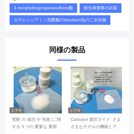
3 morpholinopropanesulfonic酸
衛生検査隊の試薬
エチレンジアミン四酢酸のdisodium塩の二水化物
同様の製品
ビデオ
ビデオ
ビ
般
実験 の 成功 や 失敗 に 関
Carbopol 選択ガイド: さま
ビ
剤:
する 3 つの 重要な 要因
ざまなモデルの機能とアプ
高
リケーション シナリオの包