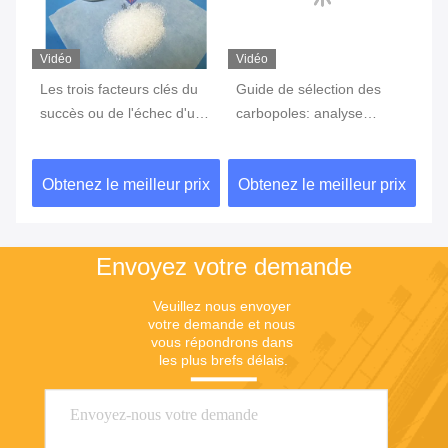
Vidéo
Vidéo
Vi
,
Les trois facteurs clés du
Guide de sélection des
Ta
ent
succès ou de l'échec d'une
carbopoles: analyse
st
expérience
complète des différentes
s'
caractéristiques des
fl
ix
Obtenez le meilleur prix
Obtenez le meilleur prix
Ob
modèles et des scénarios
ex
d'application
Envoyez votre demande
Veuillez nous envoyer 
votre demande et nous 
vous répondrons dans 
les plus brefs délais.