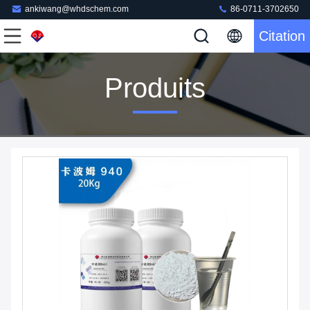
ankiwang@whdschem.com
86-0711-3702650
Citation
Produits