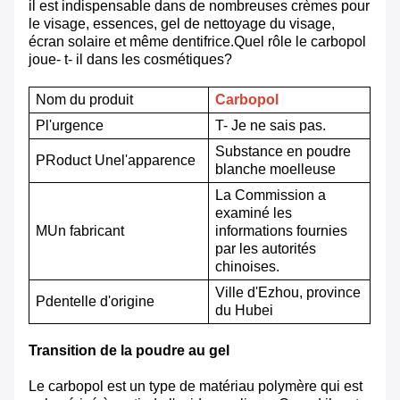
il est indispensable dans de nombreuses crèmes pour
le visage, essences, gel de nettoyage du visage,
écran solaire et même dentifrice.Quel rôle le carbopol
joue- t- il dans les cosmétiques?
Nom du produit
Carbopol
P
l'urgence
T
- Je ne sais pas.
Substance en poudre
P
Roduct
Une
l'apparence
blanche moelleuse
La Commission a
examiné les
M
Un fabricant
informations fournies
par les autorités
chinoises.
Ville d'Ezhou, province
P
dentelle d'origine
du Hubei
Transition de la poudre au gel
Le carbopol est un type de matériau polymère qui est