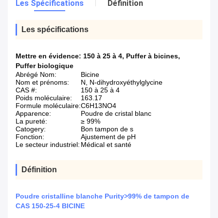
Les Spécifications
Définition
Les spécifications
Mettre en évidence:
150 à 25 à 4
,
Puffer à bicines
,
Puffer biologique
Abrégé Nom:
Bicine
Nom et prénoms:
N, N-dihydroxyéthylglycine
CAS #:
150 à 25 à 4
Poids moléculaire:
163.17
Formule moléculaire:
C6H13NO4
Apparence:
Poudre de cristal blanc
La pureté:
≥ 99%
Catogery:
Bon tampon de s
Fonction:
Ajustement de pH
Le secteur industriel:
Médical et santé
Définition
Poudre cristalline blanche Purity>99% de tampon de
CAS 150-25-4 BICINE