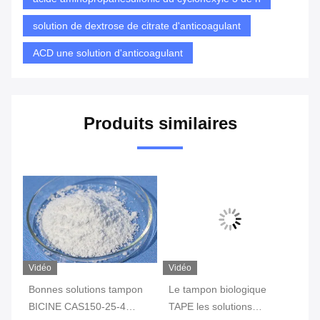
solution de dextrose de citrate d'anticoagulant
ACD une solution d'anticoagulant
Produits similaires
Vidéo
Vidéo
es
Bonnes solutions tampon
Le tampon biologique
Bo
S
BICINE CAS150-25-4
TAPE les solutions
ta