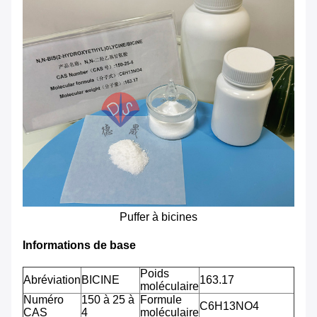
Puffer à bicines
Informations de base
Poids
Abréviation
BICINE
163.17
moléculaire
Numéro
150 à 25 à
Formule
C6H13NO4
CAS
4
moléculaire