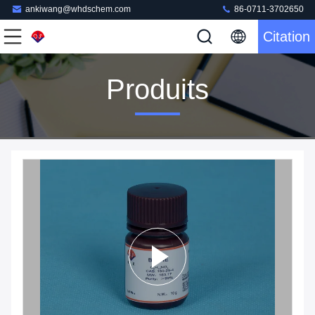
ankiwang@whdschem.com
86-0711-3702650
Citation
Produits