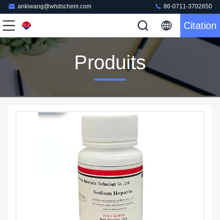
ankiwang@whdschem.com
86-0711-3702650
Citation
Produits