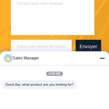
Envoyer
Sales Manager
2:58 PM
Wuhan Desheng Biochemical Technology
Good day, what product are you looking for?
Co., Ltd
ankiwang@whdschem.com
86-0711-3702650