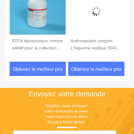
EDTA dipotassique comme
Anticoagulant sanguin
Ad
additif pour la collection de
L'héparine sodique 9041-
sa
sang, tube de sang
8-1 comme additif pour le
an
d'EDTA
prélèvement sanguin
CA
ix
Obtenez le meilleur prix
Obtenez le meilleur prix
Ob
Envoyez votre demande
Veuillez nous envoyer 
votre demande et nous 
vous répondrons dans 
les plus brefs délais.