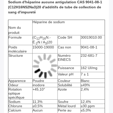
Sodium d'héparine aucune antigulation CAS 9041-08-1
(C12H16NS2Na3)20 d'additifs de tube de collection de
sang d'impureté
Héparine de sodium
Nom du
produit
Formule
(C
H
N.-
Code SH
30019010.00
12
16
É.
N / A
)20
2
3
Poids
15000-19000
Cas non
9041-08-1
moléculaire
Structure
Numéro
232-681-7
EINECS
Puissance
162 UI/mg
Valeur pH
7 ± 1
Apparence
Poudre
Couleur
Blanc
Odeur
inodore
Solubilité
≥49%
Rotation
+45,10°
Azote
2,4%
optique
spécifique
Sodium
11,3%
Soufre
12,4%
Chlorure
≤0,5%
Métal lourd
≤30 ppm
Calcium
Aucun
Perte au
≤5,0%