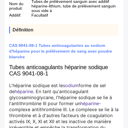
Tubes de prélèvement sanguin avec additif
Nom du
héparine-lithium, tube de prélèvement sanguin
produit:
sous vide à
Additif:
Facultatif
Définition
CAS 9041-08-1 Tubes anticoagulantes au sodium
d'héparine pour le prélèvement de sang avec poudre
blanche
Tubes anticoagulants héparine sodique
CAS 9041-08-1
L'héparine sodique est le
sodium
forme de sel
de
héparine
. En tant qu'anticoagulant
glycosaminoglycane, l'héparine sodique se lie à
l'antithrombine III pour former un
héparine
-
complexe antithrombine III. Le complexe se lie à la
thrombine et à d'autres facteurs de coagulation
activés IX, X, XI et XII et les inactive de manière
irréversible et empêche la transformation du