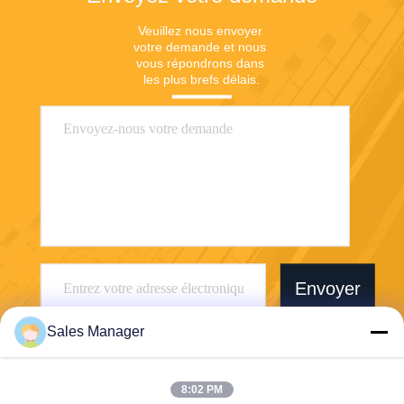
Veuillez nous envoyer 
votre demande et nous 
vous répondrons dans 
les plus brefs délais.
Envoyer
Sales Manager
8:02 PM