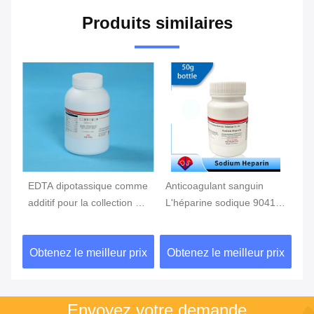
Produits similaires
EDTA dipotassique comme
Anticoagulant sanguin
Ad
additif pour la collection de
L'héparine sodique 9041-
sa
sang, tube de sang
8-1 comme additif pour le
an
d'EDTA
prélèvement sanguin
CA
ix
Obtenez le meilleur prix
Obtenez le meilleur prix
Ob
Envoyez votre demande