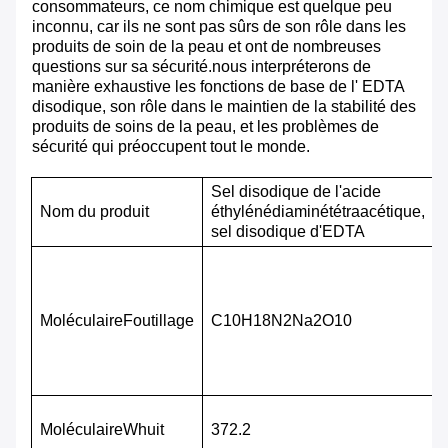
consommateurs, ce nom chimique est quelque peu
inconnu, car ils ne sont pas sûrs de son rôle dans les
produits de soin de la peau et ont de nombreuses
questions sur sa sécurité.nous interpréterons de
manière exhaustive les fonctions de base de l' EDTA
disodique, son rôle dans le maintien de la stabilité des
produits de soins de la peau, et les problèmes de
sécurité qui préoccupent tout le monde.
Sel disodique de l'acide
Nom du produit
éthylénédiaminététraacétique,
sel disodique d'EDTA
M
oléculaire
F
outillage
C10H18N2Na2O10
M
oléculaire
W
huit
372.2
l