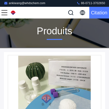
ankiwang@whdschem.com
86-0711-3702650
Citation
Produits