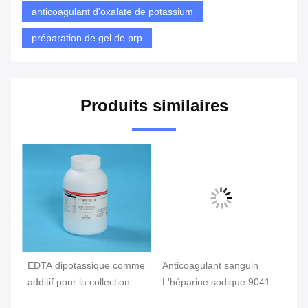
anticoagulant d'oxalate de potassium
préparation de gel de prp
Produits similaires
EDTA dipotassique comme
Anticoagulant sanguin
Ad
additif pour la collection de
L'héparine sodique 9041-
sa
sang, tube de sang
8-1 comme additif pour le
an