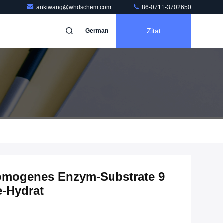
ankiwang@whdschem.com
86-0711-3702650
Zitat
German
omogenes Enzym-Substrate 9
e-Hydrat