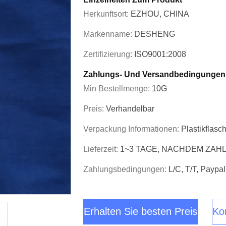
Herkunftsort:
EZHOU, CHINA
Markenname:
DESHENG
Zertifizierung:
ISO9001:2008
Zahlungs- Und Versandbedingungen
Min Bestellmenge:
10G
Preis:
Verhandelbar
Verpackung Informationen:
Plastikflas
Lieferzeit:
1~3 TAGE, NACHDEM ZAH
Zahlungsbedingungen:
L/C, T/T, Paypal
Erhalten Sie besten Preis
Kon