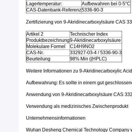
Lagertemperatur:
Aufbewahren bei 0-5°C
CAS-Datenbank-Referenz
5336-90-3
Zertifizierung von 9-Akridinecarboxylsäure CAS 3
Artikel 2
Technischer Index
Produktbezeichnung
9-Akridinecarboxylsäure
Molekulare Formel
C14H9NO2
CAS-Nr.
332927-03-4 / 5336-90-3
Beurteilung
98% Min ((HPLC)
Weitere Informationen zu 9-Akridinecarboxylic Ac
Aufbewahrung: Es sollte in einem gut geschlossene
Anwendung von 9-Akridinecarboxylsäure CAS 332
Verwendung als medizinisches Zwischenprodukt
Unternehmensinformationen
Wuhan Desheng Chemical Technology Company wurde