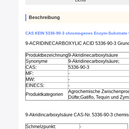
Lichts
Beschreibung
CAS KEIN 5336-90-3 chromogenes Enzym-Substrate 9
9-ACRIDINECARBOXYLIC ACID 5336-90-3 Grundi
Produktbezeichnung
9-Akridinecarboxylsäure
Synonyme
9-Akridinecarboxylsäure;
CAS:
5336-90-3
MF:
-
MW:
-
EINECS:
-
Agrochemische Zwischenprodu
Produktkategorien
Düfte;Gatiflo, Tequin und Zym
9-Akridincarboxylsäure CAS-Nr. 5336-90-3 chemi
Schmelzpunkt:
-