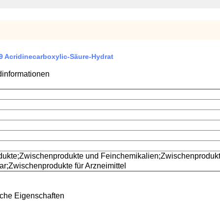
 Acridinecarboxylic-Säure-Hydrat
nformationen
kte;Zwischenprodukte und Feinchemikalien;Zwischenprodukte 
ar;Zwischenprodukte für Arzneimittel
sche Eigenschaften