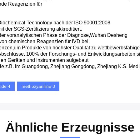
nde Reagenzien für
 Biochemical Technology nach der ISO 90001:2008
 der SGS-Zertifizierung akkreditiert.
n der voranalytischen Phase der Diagnose,Wuhan Desheng
 von chemischen Reagenzien für IVD bei.
etenzen,um Produkte von höchster Qualität zu wettbewerbsfähige
bschlüsse, 100% der Forschungs- und Entwicklungsarbeiten s
en Geräten und Instrumenten aufgebaut
wie z.B. im Guangdong, Zhejiang Gongdong, Zhejiang K.S. Medic
ide 4
methoxyaniline 3
Ähnliche Erzeugnisse