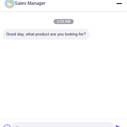
Sales Manager
3:33 AM
Good day, what product are you looking for?
Wuhan Desheng Biochemical Technology
Co., Ltd
ankiwang@whdschem.com
86-0711-3702650
Vereinigte optisches Tal C8-
2-2 Technologiestadt, Gedia
n-Entwicklungsgebiet, Ezhou
-Stadt. Hubei-Provinz, China
China Gute Qualität Blut-Sammlungs-Rohr-Zusätze Lieferant. Urheberrecht
© 2026 vacutaineradditives.com Alle Rechte vorbehalten.