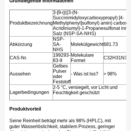
Grundlegende Informationen
3-[9-((((3-(N-
Succinimidyloxycarboxypropyl) [4-
Produktbezeichnung
Methylphenyl]sulfonyl) amin) carboxyl
Acridiniumyl)-1-Propanesulfonat inne
Salz (NSP-SA-NHS)
NSP-
Abkürzung
SA-
Molekülgewicht
681.73
NHS
199293-
Molekulare
CAS-Nr.
C32H31N3O
83-9
Formel
Gelbes
Pulver
Aussehen
- Was ist los?
> 98%
oder
Feststoff
2-5 °C, versiegelt, vor Licht und
Lagerbedingungen
Feuchtigkeit geschützt
Produktvorteil
Seine Reinheit beträgt mehr als 98% (HPLC), mit
guter Wasserlöslichkeit, stabilem Prozess, geringer