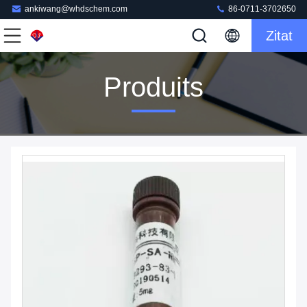
ankiwang@whdschem.com
86-0711-3702650
Zitat
Produits