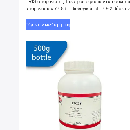
TRIS απομονωτής Tris προετοιμασιών απομονωτ
απομονωτών 77-86-1 βιολογικός pH 7-9.2 βάσεων
CAS#
Πάρτε την καλύτερη τιμή