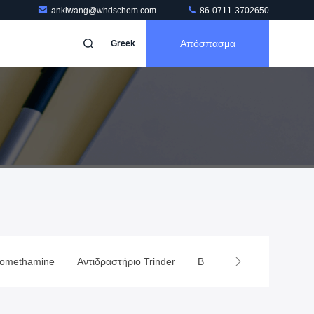
ankiwang@whdschem.com
86-0711-3702650
Απόσπασμα
Greek
romethamine
Αντιδραστήριο Trinder
Βιολογικός απομονωτής