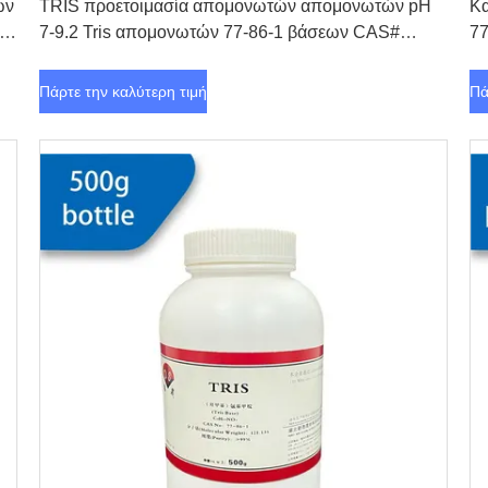
ών
TRIS προετοιμασία απομονωτών απομονωτών pH
Κα
7-9.2 Tris απομονωτών 77-86-1 βάσεων CAS#
77
βιολογική
Πάρτε την καλύτερη τιμή
Πά