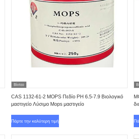
Βίντεο
Β
Πάρτε την καλύτερη τιμή
CAS 1132-61-2 MOPS Πεδίο PH 6.5-7.9 Βιολογικό
MO
μαστιγείο Λύσιμο Mops μαστιγείο
δ
βι
Πάρτε την καλύτερη τιμή
Πά