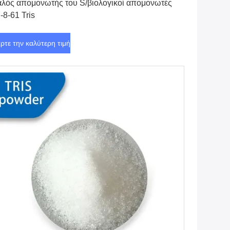
λός απομονωτής του S/βιολογικοί απομονωτές
-8-61 Tris
ρτε την καλύτερη τιμή