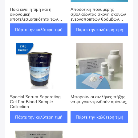
Ποια είναι η τιμή και η
Αποδοτική πολυμερής
οικονομική
σβολιάζοντας σκόνη σκονών
αποτελεσματικότητα των
ενεργοποιητών θρόμβων
πρόσθετων υλών
αίματος στο άσπρο χρώμα
δειγματοληψίας αίματος
Πάρτε την καλύτερη τιμή
Πάρτε την καλύτερη τιμή
Special Serum Separating
Μπορούν οι σωλήνες πήξης
Gel For Blood Sample
να φυγοκεντρωθούν αμέσως;
Collection
Πάρτε την καλύτερη τιμή
Πάρτε την καλύτερη τιμή