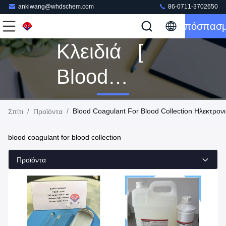
ankiwang@whdschem.com
86-0711-3702650
Απόσπασ
Κλειδιά [
Blood
Coagulant
/
/
Blood Coagulant For Blood Collection Ηλεκτρο
Σπίτι
Προϊόντα
For Blood
blood coagulant for blood collection
Collection ]
Προϊόντα
Αντιστοιχία
160