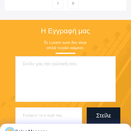
Η Εγγραφή μας
Το Lorem sum δεν είναι 
απλά τυχαίο κείμενο.
Στείλε