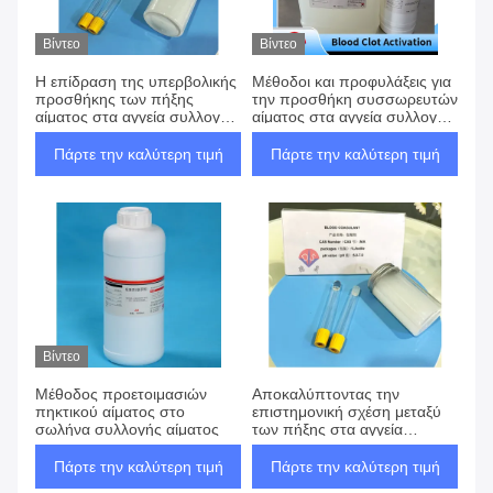
Προϊόντα
Βίντεο
Βίντεο
Η επίδραση της υπερβολικής
Μέθοδοι και προφυλάξεις για
προσθήκης των πήξης
την προσθήκη συσσωρευτών
αίματος στα αγγεία συλλογής
αίματος στα αγγεία συλλογής
αίματος
αίματος
Πάρτε την καλύτερη τιμή
Πάρτε την καλύτερη τιμή
Βίντεο
Μέθοδος προετοιμασιών
Αποκαλύπτοντας την
πηκτικού αίματος στο
επιστημονική σχέση μεταξύ
σωλήνα συλλογής αίματος
των πήξης στα αγγεία
συλλογής αίματος και του
μεγέθους του δείγματος
Πάρτε την καλύτερη τιμή
Πάρτε την καλύτερη τιμή
αίματος