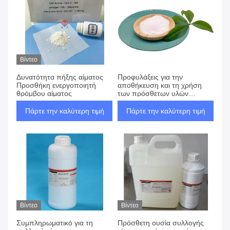
Βίντεο
Δυνατότητα πήξης αίματος
Προφυλάξεις για την
Προσθήκη ενεργοποιητή
αποθήκευση και τη χρήση
θρόμβου αίματος
των πρόσθετων υλών
δειγματοληψίας αίματος
Πάρτε την καλύτερη τιμή
Πάρτε την καλύτερη τιμή
Βίντεο
Βίντεο
Συμπληρωματικό για τη
Πρόσθετη ουσία συλλογής