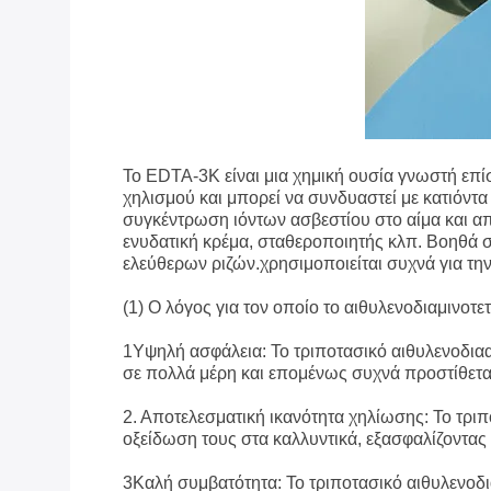
Το EDTA-3K είναι μια χημική ουσία γνωστή επί
χηλισμού και μπορεί να συνδυαστεί με κατιόντα
συγκέντρωση ιόντων ασβεστίου στο αίμα και απ
ενυδατική κρέμα, σταθεροποιητής κλπ. Βοηθά 
ελεύθερων ριζών.χρησιμοποιείται συχνά για τ
(1) Ο λόγος για τον οποίο το αιθυλενοδιαμινοτε
1Υψηλή ασφάλεια: Το τριποτασικό αιθυλενοδιααμ
σε πολλά μέρη και επομένως συχνά προστίθεται
2. Αποτελεσματική ικανότητα χηλίωσης: Το τριπ
οξείδωση τους στα καλλυντικά, εξασφαλίζοντας 
3Καλή συμβατότητα: Το τριποτασικό αιθυλενοδι