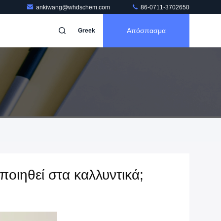
ankiwang@whdschem.com
86-0711-3702650
Απόσπασμα
Greek
ποιηθεί στα καλλυντικά;