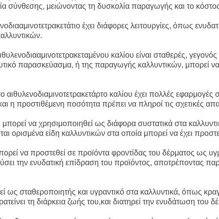
ία σύνθεσης, μειώνοντας τη δυσκολία παραγωγής και το κόστος
οδιααμινοτετρακετάτιο έχει διάφορες λειτουργίες, όπως ενυδατι
καλλυντικών.
αιθυλενοδιααμινοτετρακεταμένου καλίου είναι σταθερές, γεγονός
τικό παρασκεύασμα, ή της παραγωγής καλλυντικών, μπορεί να 
 αιθυλενοδιαμινοτετρακετάρτο καλίου έχει πολλές εφαρμογές στ
αι η προστιθέμενη ποσότητα πρέπει να πληροί τις σχετικές απα
η μπορεί να χρησιμοποιηθεί ως διάφορα συστατικά στα καλλυντι
αι ορισμένα είδη καλλυντικών στα οποία μπορεί να έχει προστε
ορεί να προστεθεί σε προϊόντα φροντίδας του δέρματος ως υγρ
ύσει την ενυδατική επίδραση του προϊόντος, αποτρέποντας πα
ί ως σταθεροποιητής και υγραντικό στα καλλυντικά, όπως κραγ
ατείνει τη διάρκεια ζωής του,και διατηρεί την ενυδάτωση του δ