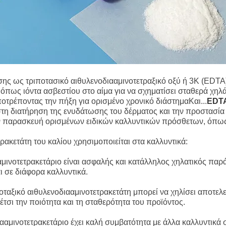
σης ως τριποτασικό αιθυλενοδιααμινοτετραξικό οξύ ή 3K (EDTA
 όπως ιόντα ασβεστίου στο αίμα για να σχηματίσει σταθερά χηλ
οτρέποντας την πήξη για ορισμένο χρονικό διάστημαΚαι...
EDT
στη διατήρηση της ενυδάτωσης του δέρματος και την προστασία
ην παρασκευή ορισμένων ειδικών καλλυντικών πρόσθετων, όπως
τρακετάτη του καλίου χρησιμοποιείται στα καλλυντικά:
ινοτετρακετάριο είναι ασφαλής και κατάλληλος χηλατικός παράγ
 σε διάφορα καλλυντικά.
οταξικό αιθυλενοδιααμινοτετρακετάτη μπορεί να χηλίσει αποτελε
έτσι την ποιότητα και τη σταθερότητα του προϊόντος.
ααμινοτετρακετάριο έχει καλή συμβατότητα με άλλα καλλυντικά 