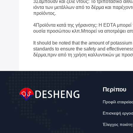
3Σαμπουάν και ζελέ ντους: Το τριποτασικό αιθ
ιόντα των μετάλλων από το δέρμα και παρέχοντα
προϊόντος.
4Προϊόντα κατά της γήρανσης: Η EDTA μπορεί ν
ουσία προσώπου κλπ.Μπορεί να αποτρέψει απο
It should be noted that the amount of potassiu
standards to ensure the safety and effectivene
δέρμα,πριν από τη χρήση καλλυντικών με προσθ
Περίπου
Προφίλ εταιρεία
Επισκεψή εργο
Έλεγχος ποιότη