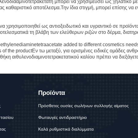
υλενοδιααμινοτετρακετάτη μπορεί να χρησιμεύσει ως χηλατικό μ
ς καθαριστικό αποτέλεσμα.Την ίδια στιγμή, μπορεί επίσης να ε
α χρησιμοποιηθεί ως αντιοξειδωτικό και υγραντικό σε προϊόντ
τελεσματικά τη βλάβη των ελεύθερων ριζών στο δέρμα, διατηρ
m ethylenediaminetetraacetate added to different cosmetics need
ss of the productΕν τω μεταξύ, για ορισμένες ειδικές ομάδες αν
ήκη αιθυλενοδιαμινοτετρακετατικού καλίου πρέπει να διεξάγετα
Προϊόντα
ς
Πρόσθετες ουσίες σωλήνων συλλογής αίματος
στασίου
Φωταυγές αντιδραστήριο
τας
Καλά ρυθμιστικά διαλύμματα