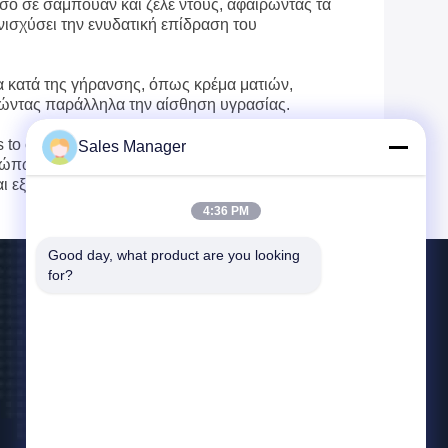
έσο σε σαμπουάν και ζελέ ντους, αφαιρώντας τα
νισχύσει την ενυδατική επίδραση του
α κατά της γήρανσης, όπως κρέμα ματιών,
ώντας παράλληλα την αίσθηση υγρασίας.
s to comply with relevant requirements and
Sales Manager
θρώπων, όπως εκείνοι με αλλεργίες ή ευαίσθητο
ι εξέταση του δέρματος.
4:36 PM
Good day, what product are you looking 
for?
Επικοινωνήστε Μαζί Μας
ankiwang@whdschem.com
86-0711-3702650
C8-2 οπτική ενωμένη κοιλάδα πόλη τεχνολογίας,
ζώνη ανάπτυξης Gedian, πόλη Ezhou. Επαρχία