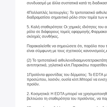
συνδυασμό με άλλα συστατικά κατά τη διαδικασ
4Πολλαπλές λειτουργίες: Το τριποτασικό αιθυλεν
διαδραματίσει σημαντικό ρόλο στον τομέα των 
5. Καλή σταθερότητα: Οι χημικές ιδιότητες του 
ρόλο σε διάφορους τομείς εφαρμογής.Φαρμακευ
σκληρές συνθήκες.
Παρακαλείσθε να σημειώσετε ότι, παρόλο που το
είναι σύμφωνη με τους σχετικούς κανονισμούς,κ
(2) Το τριποταλικό αιθυλενοδιααμινοτετρακετάτ
αντιπηκτικά, χηλατικά κλπ.Παρακάτω παρατίθεντ
1Προϊόντα φροντίδας του δέρματος: Το EDTA μπ
προσώπου, λοσιόν, ουσία κλπ.Μπορεί να ενισχ
προϊόν.
2. Κοσμητικά: Η EDTA μπορεί να χρησιμοποιηθε
βελτιώσει τη σταθερότητα του προϊόντος, να παρ