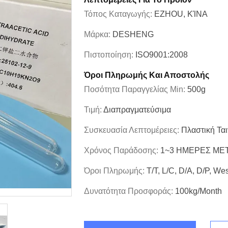
Τόπος Καταγωγής:
EZHOU, ΚΊΝΑ
Μάρκα:
DESHENG
Πιστοποίηση:
ISO9001:2008
Όροι Πληρωμής Και Αποστολής
Ποσότητα Παραγγελίας Min:
500g
Τιμή:
Διαπραγματεύσιμα
Συσκευασία Λεπτομέρειες:
Πλαστική Τα
Χρόνος Παράδοσης:
1~3 ΗΜΕΡΕΣ ΜΕ
Όροι Πληρωμής:
Τ/Τ, L/C, D/A, D/P, W
Δυνατότητα Προσφοράς:
100kg/month