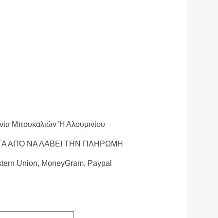
ινία Μπουκαλιών Ή Αλουμινίου
ΤΑ ΑΠΌ ΝΑ ΛΑΒΕΙ ΤΗΝ ΠΛΗΡΩΜΗ
estern Union, MoneyGram, Paypal