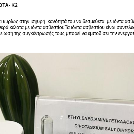
EDTA- K2
ι κυρίως στην ισχυρή ικανότητά του να δεσμεύεται με ιόντα ασ
ρά κελάτα με ιόντα ασβεστίουΤα ιόντα ασβεστίου είναι συντε
μείωση της συγκέντρωσής τους μπορεί να εμποδίσει την ενεργοπ