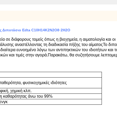
τος Διποτάσιο Edta C10H14K2N2O8·2H2O
εία σε διάφορους τομείς όπως η βιοχημεία, η αιματολογία και οι
ανάλυσης αναστέλλοντας τη διαδικασία πήξης του αίματοςΤο διπ
ι ιδιαίτερα ευνοημένο λόγω των αντιπηκτικών του ιδιοτήτων κ
ικών και τιμές στην αγορά.Παρακάτω, θα συζητήσουμε λεπτομερ
ταθερότητα, φυσικοχημικές ιδιότητες
οφική, χημική κλπ.
η καθαρότητας άνω του 99%
ενγκ