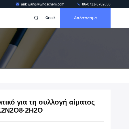
ankiwang@whdschem.com
86-0711-3702650
Απόσπασμα
Greek
τικό για τη συλλογή αίματος
4K2N2O8·2H2O