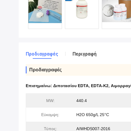
Προδιαγραφές
Περιγραφή
Προδιαγραφές
Επισημαίνω:
Διποτασίου EDTA
,
EDTA-K2
,
Αιμορραγ
MW:
440.4
Εύκαμψη:
H2O 650g/L 25°C
Τύπος:
Α/WHDS007-2016