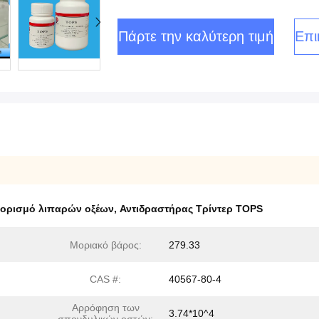
Πάρτε την καλύτερη τιμή
Επι
διορισμό λιπαρών οξέων
,
Αντιδραστήρας Τρίντερ TOPS
Μοριακό βάρος:
279.33
CAS #:
40567-80-4
Αρρόφηση των
3.74*10^4