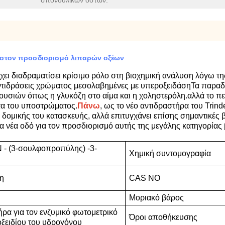
σπονδυλικών οστών:
r στον προσδιορισμό λιπαρών οξέων
 έχει διαδραματίσει κρίσιμο ρόλο στη βιοχημική ανάλυση λόγω 
 αντιδράσεις χρώματος μεσολαβημένες με υπεροξειδάσηΤα παραδ
υσιών όπως η γλυκόζη στο αίμα και η χοληστερόλη.αλλά το πεδί
ητα του υποστρώματος.
Πάνω
, ως το νέο αντιδραστήρα του Trind
μικής του κατασκευής, αλλά επιτυγχάνει επίσης σημαντικές βε
ια νέα οδό για τον προσδιορισμό αυτής της μεγάλης κατηγορίας 
N - (3-σουλφοπροπύλης) -3-
Χημική συντομογραφία
νη
CAS NO
Μοριακό βάρος
ρα για τον ενζυμικό φωτομετρικό
Όροι αποθήκευσης
ξειδίου του υδρογόνου