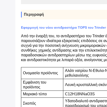
Περιγραφή
Εφαρμογή του νέου αντιδραστήρα TOPS του Trinde
Από την έναρξή του, το αντιδραστήριο του Trinder
παρουσιάζουν ιδιαίτερα εξαιρετικές επιδόσεις σε
συχνά για την ποσοτική ανίχνευση μικρομοριακών ο
συνθήκες χημικής αντίδρασης και την επιλεκτικότ
παραδοσιακών αντιδραστηρίων μέσω της ευφυούς δο
και αντιδραστικότητα με λιπαρά οξέα, ανοίγοντας μ
Αλάτι νατρίου N-Εθυλο-
Ονομασία προϊόντος
μεθυλανιλίνης
Εμφάνιση του
Λευκή κρυσταλλική σκό
προϊόντος
Μοριακό τύπο
C12H18NNaO3S
Υδατοδιαλυτό αντιδραστή
Σκοπός
προσδιορισμό του υπερο