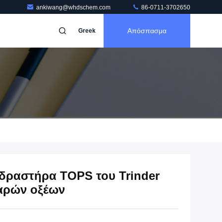
ankiwang@whdschem.com
86-0711-3702650
Απόσπασμα
Greek
ιδραστήρα TOPS του Trinder
αρών οξέων