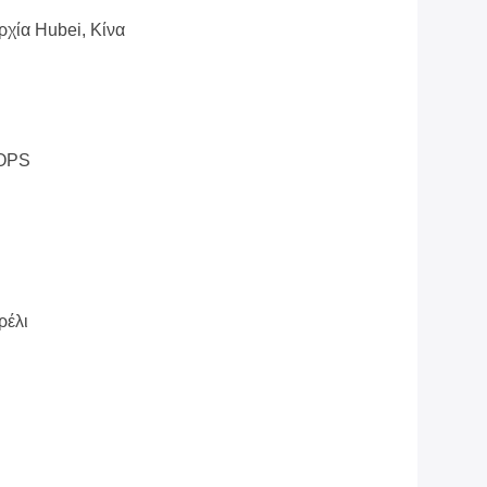
χία Hubei, Κίνα
TOPS
ρέλι