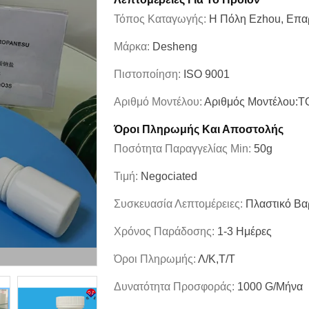
Τόπος Καταγωγής:
Η Πόλη Ezhou, Επαρ
Μάρκα:
Desheng
Πιστοποίηση:
ISO 9001
Αριθμό Μοντέλου:
Αριθμός Μοντέλου:
Όροι Πληρωμής Και Αποστολής
Ποσότητα Παραγγελίας Min:
50g
Τιμή:
Negociated
Συσκευασία Λεπτομέρειες:
Πλαστικό Βα
Χρόνος Παράδοσης:
1-3 Ημέρες
Όροι Πληρωμής:
Λ/Κ,Τ/Τ
Δυνατότητα Προσφοράς:
1000 G/μήνα