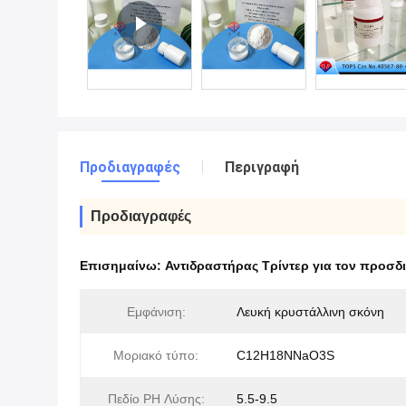
Προδιαγραφές
Περιγραφή
Προδιαγραφές
Επισημαίνω:
Αντιδραστήρας Τρίντερ για τον προσ
Εμφάνιση:
Λευκή κρυστάλλινη σκόνη
Μοριακό τύπο:
C12H18NNaO3S
Πεδίο PH Λύσης:
5.5-9.5