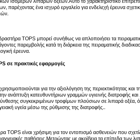
ικών ισομερών λιπαρών οξέων.Αυτό το χαρακτηριστικό επιτρέπ
 παρέχοντας ένα ισχυρό εργαλείο για ενδελεχή έρευνα σχετικ
ιών.
ραστήρα TOPS μπορεί συνήθως να απλοποιήσει τα πειραματικά
άγοντες παρεμβολής κατά τη διάρκεια της πειραματικής διαδικα
λογική έρευνα.
S σε πρακτικές εφαρμογές
χρησιμοποιούνται για την αξιολόγηση της περιεκτικότητας και
την ανάπτυξη κατευθυντήριων γραμμών υγιεινής διατροφής και
ύνθεσης συγκεκριμένων τροφίμων πλούσιων σε λιπαρά οξέα, όπ
γειακή υγεία μέσω της ρύθμισης της διατροφής..
ήρα TOPS είναι χρήσιμη για τον εντοπισμό ασθενειών που σχετί
διαγγειακές παθήσεις.Μετρώντας με ακρίβεια τα επίπεδα των λι