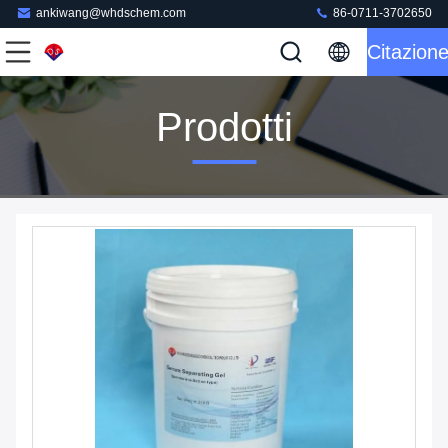
ankiwang@whdschem.com
86-0711-3702650
Citazion
Prodotti