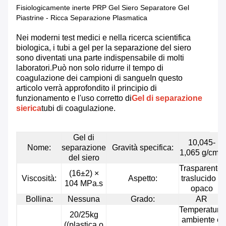
Fisiologicamente inerte PRP Gel Siero Separatore Gel
Piastrine - Ricca Separazione Plasmatica
Nei moderni test medici e nella ricerca scientifica
biologica, i tubi a gel per la separazione del siero
sono diventati una parte indispensabile di molti
laboratori.Può non solo ridurre il tempo di
coagulazione dei campioni di sangueIn questo
articolo verrà approfondito il principio di
funzionamento e l'uso corretto di
Gel di separazione
sierica
tubi di coagulazione.
Gel di
10,045-
Nome:
separazione
Gravità specifica:
1,065 g/cm3
del siero
Trasparente,
(16±2) ×
Viscosità:
Aspetto:
traslucido o
104 MPa.s
opaco
Bollina:
Nessuna
Grado:
AR
Temperatura
20/25kg
ambiente e
((plastica o