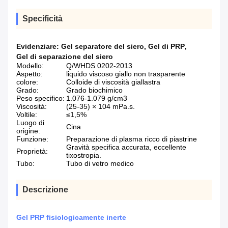
Specificità
Evidenziare:
Gel separatore del siero
,
Gel di PRP
,
Gel di separazione del siero
Modello:
Q/WHDS 0202-2013
Aspetto:
liquido viscoso giallo non trasparente
colore:
Colloide di viscosità giallastra
Grado:
Grado biochimico
Peso specifico:
1.076-1.079 g/cm3
Viscosità:
(25-35) × 104 mPa.s.
Voltile:
≤1,5%
Luogo di
Cina
origine:
Funzione:
Preparazione di plasma ricco di piastrine
Gravità specifica accurata, eccellente
Proprietà:
tixostropia.
Tubo:
Tubo di vetro medico
Descrizione
Gel PRP fisiologicamente inerte