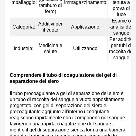
Imballaggio:
Immagazzinamento:
tenuta a
tamburo di
prova di
ferro)
luce
Esame o
Additivi per
Categoria:
Applicazione:
analisi del
il vuoto
sangue
Per additivi
Medicina e
per tubi di
Industria:
Utilizzando:
salute
raccolta del
sangue
Comprendere il tubo di coagulazione del gel di
separazione del siero
Il tubo procoagulante a gel di separazione del siero è
un tubo di raccolta del sangue a vuoto appositamente
progettato, con gel di separazione del siero e
precoagulante aggiunto all'interno.i coagulanti
reagiscono rapidamente con i componenti nel sangue,
favorendo una rapida coagulazione del sangue,
mentre il gel di separazione sierica forma una barriera
durante il processo di coagulazione, separando le