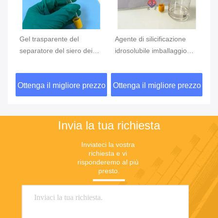
Gel trasparente del
Agente di silicificazione
Ag
tà
separatore del siero dei
idrosolubile imballaggio
id
de
semi per gli additivi della
normale bottiglia di plastica
tu
metropolitana della
5L/bottiglia
di
zzo
Ottenga il migliore prezzo
Ottenga il migliore prezzo
Ot
raccolta del sangue
Invia la tua richiesta
Inviateci la vostra 
richiesta e vi 
risponderemo al più 
presto.