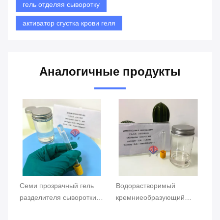
гель отделяя сыворотку
активатор сгустка крови геля
Аналогичные продукты
Семи прозрачный гель
Водорастворимый
Вы
разделителя сыворотки
кремниеобразующий
до
для добавок трубки
агент обычная упаковка
в 