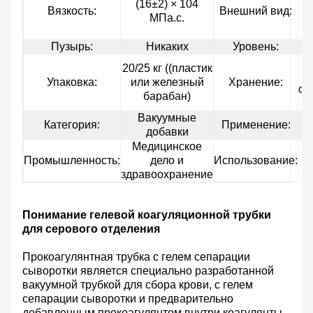
(16±2) × 104
п
Вязкость:
Внешний вид:
МПа.с.
Пузырь:
Никаких
Уровень:
20/25 кг ((пластик
Упаковка:
или железный
Хранение:
св
барабан)
Вакуумные
Категория:
Применение:
добавки
Медицинское
Промышленность:
дело и
Использование:
тр
здравоохранение
Понимание гелевой коагуляционной трубки
для серового отделения
Прокоагулянтная трубка с гелем сепарации
сыворотки является специально разработанной
вакуумной трубкой для сбора крови, с гелем
сепарации сыворотки и предварительно
добавленным прокоагулянтом внутри.коагулянты