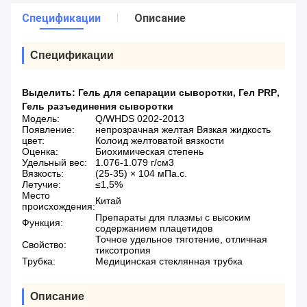
Спецификации
Описание
Спецификации
Выделить:
Гель для сепарации сыворотки
,
Гел PRP
,
Гель разъединения сыворотки
Модель:
Q/WHDS 0202-2013
Появление:
непрозрачная желтая Вязкая жидкость
цвет:
Колоид желтоватой вязкости
Оценка:
Биохимическая степень
Удельный вес:
1.076-1.079 г/см3
Вязкость:
(25-35) × 104 мПа.с.
Летучие:
≤1,5%
Место
Китай
происхождения:
Препараты для плазмы с высоким
Функция:
содержанием плацетидов
Точное удельное тяготение, отличная
Свойство:
тиксотропия
Трубка:
Медицинская стеклянная трубка
Описание