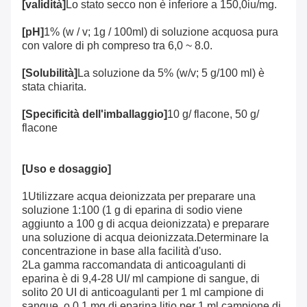
[validità]
Lo stato secco non è inferiore a 150,0iu/mg.
[pH]
1% (w / v; 1g / 100ml) di soluzione acquosa pura
con valore di ph compreso tra 6,0 ~ 8.0.
[Solubilità]
La soluzione da 5% (w/v; 5 g/100 ml) è
stata chiarita.
[Specificità dell'imballaggio]
10 g/ flacone, 50 g/
flacone
[Uso e dosaggio]
1Utilizzare acqua deionizzata per preparare una
soluzione 1:100 (1 g di eparina di sodio viene
aggiunto a 100 g di acqua deionizzata) e preparare
una soluzione di acqua deionizzata.Determinare la
concentrazione in base alla facilità d'uso.
2La gamma raccomandata di anticoagulanti di
eparina è di 9,4-28 UI/ ml campione di sangue, di
solito 20 UI di anticoagulanti per 1 ml campione di
sangue, o 0,1 mg di eparina litio per 1 ml campione di