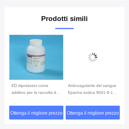
Prodotti simili
ED dipotassici come
Anticoagulante del sangue
Ad
3,
additivo per la raccolta del
Eparina sodica 9041-8-1
sa
sangue, tubo del sangue
come additivo per il
de
degli ed
prelievo di sangue
an
zzo
Ottenga il migliore prezzo
Ottenga il migliore prezzo
Ot
CA