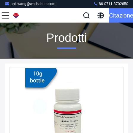
ankiwang@whdschem.com
86-0711-3702650
Citazion
Prodotti