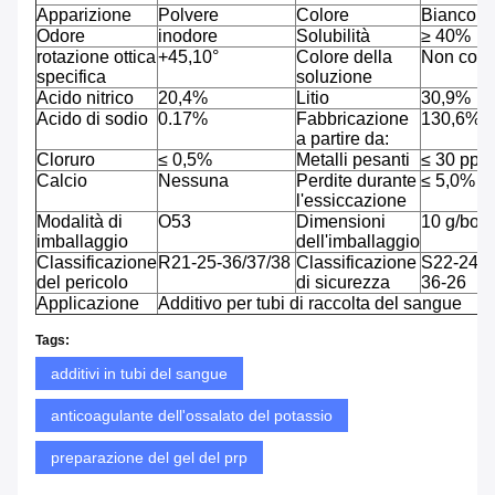
Apparizione
Polvere
Colore
Bianco
Odore
inodore
Solubilità
≥ 40%
rotazione ottica
+45,10°
Colore della
Non colo
specifica
soluzione
Acido nitrico
20,4%
Litio
30,9%
Acido di sodio
0.17%
Fabbricazione
130,6%
a partire da:
Cloruro
≤ 0,5%
Metalli pesanti
≤ 30 ppm
Calcio
Nessuna
Perdite durante
≤ 5,0%
l'essiccazione
Modalità di
O53
Dimensioni
10 g/botti
imballaggio
dell'imballaggio
Classificazione
R21-25-36/37/38
Classificazione
S22-24/2
del pericolo
di sicurezza
36-26
Applicazione
Additivo per tubi di raccolta del sangue
Tags:
additivi in tubi del sangue
anticoagulante dell'ossalato del potassio
preparazione del gel del prp