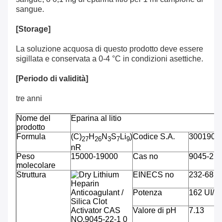
sangue.
[Storage]
La soluzione acquosa di questo prodotto deve essere
sigillata e conservata a 0-4 °C in condizioni asettiche.
[Periodo di validità]
tre anni
Nome del
Eparina al litio
prodotto
Formula
(C)
H
N
S
Li
)
Codice S.A.
3001901
27
26
3
7
9
nR
Peso
15000-19000
Cas no
9045-22-
molecolare
Struttura
EINECS no
232-681-
Potenza
162 UI/m
Valore di pH
7.13