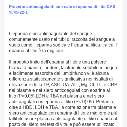
Provette anticoagulanti con sale di eparina di litio CAS
9045-22-1
L'eparina è un anticoagulante del sangue
comunemente usato nei tubi di raccolta del sangue a
vuoto.come l' eparina sodica e l' eparina litica, tra cui l'
eparina al litio è la migliore.
Il prodotto finito dell'eparina al litio è una polvere
bianca a bianca, inodore, facilmente solubile in acqua
e facilmente assorbita dall'umidità.non vi è alcuna
differenza statisticamente significativa nei risultati di
rilevazione della TP, ASO, UA, ALT, Mg, Cl, TC e CRP
nel plasma e nel siero anticoagulati con eparina al
litio (P>0,05).LDH e TBA nel plasma e nel siero
anticoagulati con eparina al litio (P< 0).05). Pertanto,
oltre a HBD, LDH e TBA, la correlazione tra plasma e
siero anticoagulato con eparina di litio è migliore.è più
fattibile usare plasma anticoagulante di litio eparina al
posto del siero nei test di vita, e può essere utilizzato