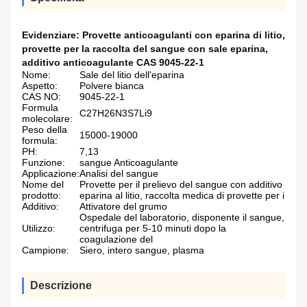
Evidenziare:
Provette anticoagulanti con eparina di litio
,
provette per la raccolta del sangue con sale eparina
,
additivo anticoagulante CAS 9045-22-1
Nome:
Sale del litio dell'eparina
Aspetto:
Polvere bianca
CAS NO:
9045-22-1
Formula
C27H26N3S7Li9
molecolare:
Peso della
15000-19000
formula:
PH:
7,13
Funzione:
sangue Anticoagulante
Applicazione:
Analisi del sangue
Nome del
Provette per il prelievo del sangue con additivo
prodotto:
eparina al litio, raccolta medica di provette per i
Additivo:
Attivatore del grumo
Ospedale del laboratorio, disponente il sangue,
Utilizzo:
centrifuga per 5-10 minuti dopo la
coagulazione del
Campione:
Siero, intero sangue, plasma
Descrizione