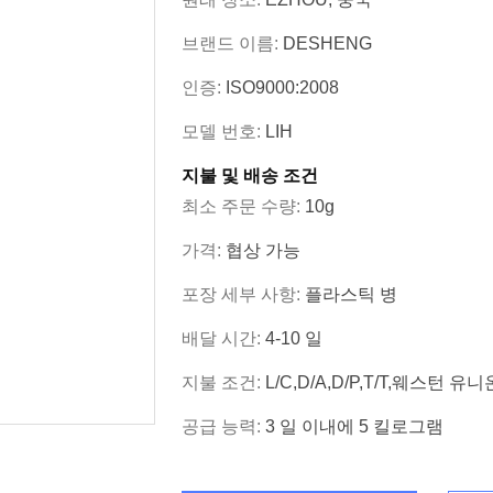
브랜드 이름:
DESHENG
인증:
ISO9000:2008
모델 번호:
LIH
지불 및 배송 조건
최소 주문 수량:
10g
가격:
협상 가능
포장 세부 사항:
플라스틱 병
배달 시간:
4-10 일
지불 조건:
L/C,D/A,D/P,T/T,웨스턴 유니
공급 능력:
3 일 이내에 5 킬로그램