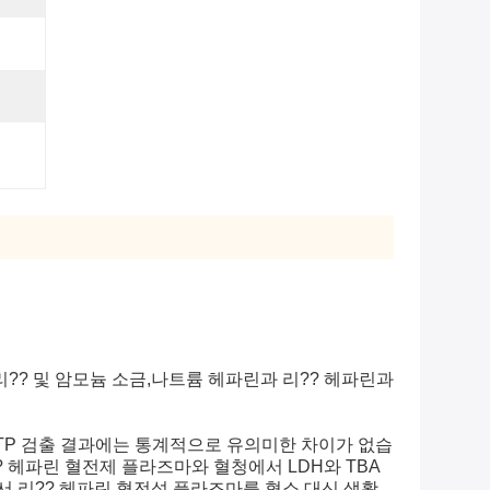
?? 및 암모늄 소금,나트륨 헤파린과 리?? 헤파린과
TP 검출 결과에는 통계적으로 유의미한 차이가 없습
5).리?? 헤파린 혈전제 플라즈마와 혈청에서 LDH와 TBA
따라서,리?? 헤파린 혈전성 플라즈마를 혈소 대신 생활