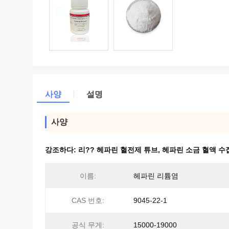
사양
설명
사양
강조하다:
리?? 헤파린 혈전제 튜브
,
헤파린 소금 혈액 수
이름:
헤파린 리튬염
CAS 번호:
9045-22-1
공식 무게:
15000-19000