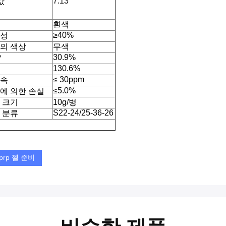
7.13
값
흰색
≥40%
성
의 색상
무색
30.9%
?
130.6%
≤ 30ppm
속
≤5.0%
에 의한 손실
 크기
10g/병
S22-24/25-36-26
 분류
prp 젤 준비