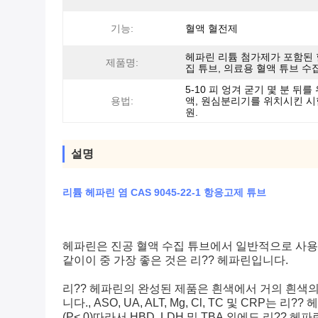
기능:
혈액 혈전제
헤파린 리튬 첨가제가 포함된 
제품명:
집 튜브, 의료용 혈액 튜브 수
5-10 피 엉겨 굳기 몇 분 뒤를
용법:
액, 원심분리기를 위치시킨 시
원.
설명
리튬 헤파린 염 CAS 9045-22-1 항응고제 튜브
헤파린은 진공 혈액 수집 튜브에서 일반적으로 사용되
같이이 중 가장 좋은 것은 리?? 헤파린입니다.
리?? 헤파린의 완성된 제품은 흰색에서 거의 흰색의
니다., ASO, UA, ALT, Mg, Cl, TC 및 CR
(P< 0)따라서 HBD, LDH 및 TBA 외에도 리