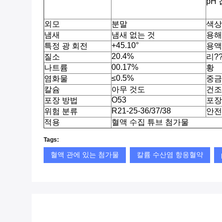
pH 
외모
분말
색상
냄새
냄새 없는 것
용해
+45.10°
특정 광 회전
용액
20.4%
질소
리?
00.17%
나트륨
황
≤0.5%
염화물
중금
칼슘
아무 것도
건조
O53
포장 방법
포장
R21-25-36/37/38
위험 분류
안전
적용
혈액 수집 튜브 첨가물
Tags:
혈액 관에 있는 첨가물
칼륨 수산염 항응혈약