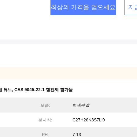
최상의 가격을 얻으세요
지
집 튜브
,
CAS 9045-22-1 혈전제 첨가물
모습:
백색분말
분자식:
C27H26N3S7Li9
PH:
7.13