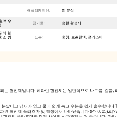
애플리케이션:
피 분석
혈액 수
첨가물:
응혈 활성제
집
 위해 혈
험소 병
표본:
혈청, 보존혈액, 플라스마
는 혈전제입니다. 헤파린 혈전제는 일반적으로 나트륨, 칼륨, 리
 분말이고 냄새가 없고 물에 쉽게 녹고 수분을 쉽게 흡수합니다.
P는 리?? 헤파린 혈전제 플라즈마 및 혈청에서 나타났습니다 (P> 0. 0
?? 헤파린 혈전제 플라즈마와 혈청 사이의 상관관계는 더 좋습니다. 