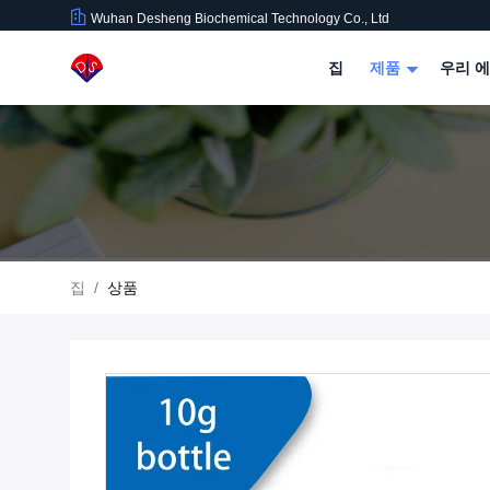
Wuhan Desheng Biochemical Technology Co., Ltd
집
제품
우리 에
집
/
상품