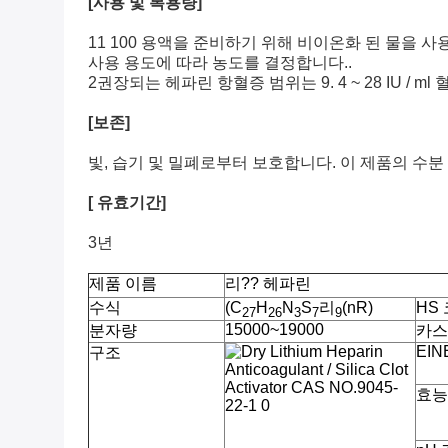
[사용 및 복용량]
11 100 용액을 준비하기 위해 비이온화 된 물을 사
사용 용도에 따라 농도를 결정합니다..
2권장되는 헤파린 항혈증 범위는 9. 4 ~ 28 IU / ml
[보존]
빛, 습기 및 밀폐로부터 보호합니다. 이 제품의 수분
[ 유효기간]
3년
제품 이름
리?? 헤파린
수식
(C
H
N
S
리
(nR)
HS
27
26
3
7
9
15000~19000
분자량
카스
EIN
구조
효능