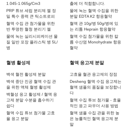
1.045-1.065g/Cm3
출에 더 적합합니다.
PRP 튜브 세럽 분리제 젤 정
물에 녹는 혈액 수집을 위한
밀 특수 중력 큰 틱소트로피
분말 EDTA K2 항응혈약
혈액 수집 관 첨가물을 위한
혈액 관 10g/병 50g/병에 있
반 투명한 혈청 분리기 젤
는 리튬 Heprain 항응혈약
물에 녹는 실리시피케이션 물
혈액 수집 첨가물을 위한 칼
질 일반 포장 플라스틱 병 5L/
륨 수산염 Monohydrate 항응
병
혈약
혈병 활성제
혈액 응고제 분말
백색 혈전 활성제 분말
고효율 혈관 응고제의 장점
백색 중단 진공 혈액 수집 관
Desheng 혈액 수집 응고제는
을 위한 액체 혈병 활성제
혈액 샘플의 품질을 보장합니
다
백혈성 응고 활성제 / 혈액 응
고제 분말 수분을 흡수하기
혈액 수집 튜브 첨가물 - 효율
쉽다
적인 응고 파우더 사용 방법
혈액 수집 튜브 첨가물 고효
혈액 샘플 수집 관을 위한 높
율 응고 분말
은 능률적인 혈액 응고제 분
말