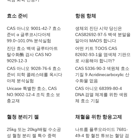
효소 준비
항원 항체
CAS 아니오 9001-42-7 효소
생체외 진단 시약 당신은
준비 α 글루코시다아제
CAS82692-97-5 백색 분말을
99.0~101.0% 분석실험
알아야 MAOS 합니다
진단 효소 백색 글루타마트
어떤 키트 TOOS CAS
탈수화酶 검사 CAS NO
82692-93-1을 염색체 기판으
9029-12-3
로 사용해야 합니까?
CAS 아니오 9028-76-6 효소
CAS 5336-90-3 색원체 효소
준비 의학 콜레스테롤 옥시다
기질 9 Acridinecarboxylic 산
아제 분석실험
수화물 없음
Uricase 특별한 효소, CAS
CAS 아니오 68399-80-4
NO.9002-12-4 조직 효소 보
DNA 검열 체계를 위한 색원
충교재
체 효소 기질
혈청 분리기 젤
채혈을 위한 항응고제
25kg 또는 20kg/배럴 수소공
나트륨 플루오라이드 7681-
성 혈청 분리 젤 특수 중력
49-4 항 혈전 튜브는 혈당 검