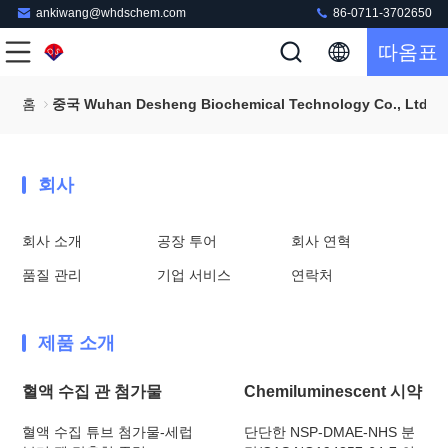
ankiwang@whdschem.com
86-0711-3702650
따옴표
홈
중국 Wuhan Desheng Biochemical Technology Co., Ltd
회사
회사 소개
공장 투어
회사 연혁
품질 관리
기업 서비스
연락처
제품 소개
혈액 수집 관 첨가물
Chemiluminescent 시약
혈액 수집 튜브 첨가물-세럽
단단한 NSP-DMAE-NHS 분