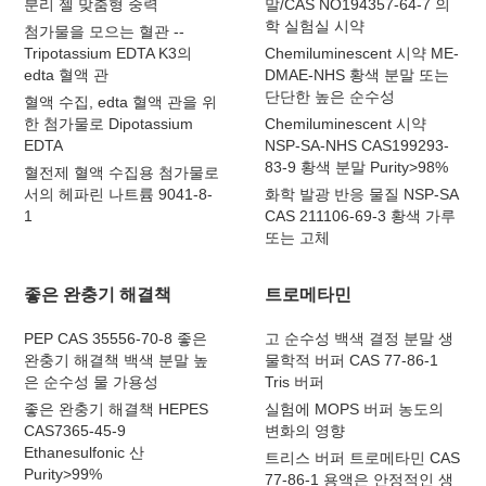
분리 젤 맞춤형 중력
말/CAS NO194357-64-7 의
학 실험실 시약
첨가물을 모으는 혈관 --
Tripotassium EDTA K3의
Chemiluminescent 시약 ME-
edta 혈액 관
DMAE-NHS 황색 분말 또는
단단한 높은 순수성
혈액 수집, edta 혈액 관을 위
한 첨가물로 Dipotassium
Chemiluminescent 시약
EDTA
NSP-SA-NHS CAS199293-
83-9 황색 분말 Purity>98%
혈전제 혈액 수집용 첨가물로
서의 헤파린 나트륨 9041-8-
화학 발광 반응 물질 NSP-SA
1
CAS 211106-69-3 황색 가루
또는 고체
좋은 완충기 해결책
트로메타민
PEP CAS 35556-70-8 좋은
고 순수성 백색 결정 분말 생
완충기 해결책 백색 분말 높
물학적 버퍼 CAS 77-86-1
은 순수성 물 가용성
Tris 버퍼
좋은 완충기 해결책 HEPES
실험에 MOPS 버퍼 농도의
CAS7365-45-9
변화의 영향
Ethanesulfonic 산
트리스 버퍼 트로메타민 CAS
Purity>99%
77-86-1 용액은 안정적인 생