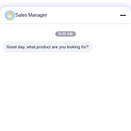
Sales Manager
9:30 AM
Good day, what product are you looking for?
Wuhan Desheng Biochemical Technology
Co., Ltd
ankiwang@whdschem.com
86-0711-3702650
C8-2-2 광학적인 골짜기는 기
술 도시, Gedian 발달 지역,
어저우 시를 결합했습니다.
후베이성, 중국