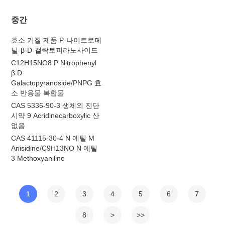
중간
효소 기질 제품 P-나이트로페
닐-β-D-갤락토피라노사이드
C12H15NO8 P Nitrophenyl
β D
Galactopyranoside/PNPG 효
소 반응물 복합물
CAS 5336-90-3 생체외 진단
시약 9 Acridinecarboxylic 산
없음
CAS 41115-30-4 N 에틸 M
Anisidine/C9H13NO N 에틸
3 Methoxyaniline
1
2
3
4
5
6
7
8
>
>>