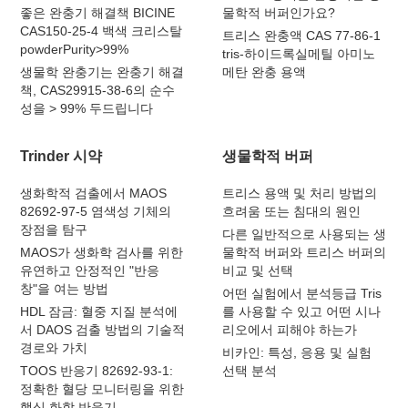
좋은 완충기 해결책 BICINE
물학적 버퍼인가요?
CAS150-25-4 백색 크리스탈
트리스 완충액 CAS 77-86-1
powderPurity>99%
tris-하이드록실메틸 아미노
생물학 완충기는 완충기 해결
메탄 완충 용액
책, CAS29915-38-6의 순수
성을 > 99% 두드립니다
Trinder 시약
생물학적 버퍼
생화학적 검출에서 MAOS
트리스 용액 및 처리 방법의
82692-97-5 염색성 기체의
흐려움 또는 침대의 원인
장점을 탐구
다른 일반적으로 사용되는 생
MAOS가 생화학 검사를 위한
물학적 버퍼와 트리스 버퍼의
유연하고 안정적인 "반응
비교 및 선택
창"을 여는 방법
어떤 실험에서 분석등급 Tris
HDL 잠금: 혈중 지질 분석에
를 사용할 수 있고 어떤 시나
서 DAOS 검출 방법의 기술적
리오에서 피해야 하는가
경로와 가치
비카인: 특성, 응용 및 실험
TOOS 반응기 82692-93-1:
선택 분석
정확한 혈당 모니터링을 위한
핵심 화학 반응기