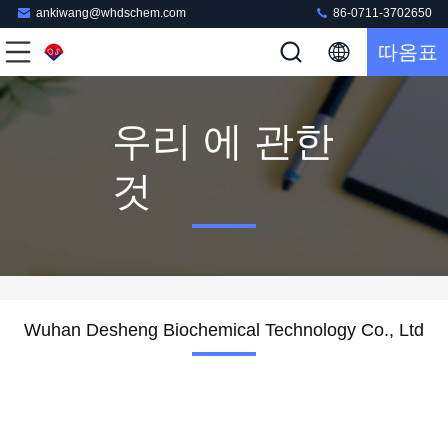
ankiwang@whdschem.com
86-0711-3702650
따옴표
우리 에 관한
것
Wuhan Desheng Biochemical Technology Co., Ltd