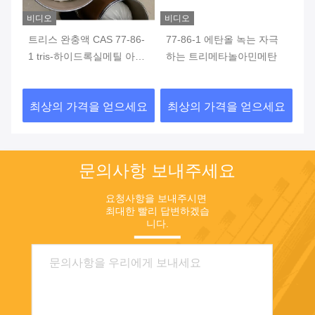
비디오
비디오
비
의
트리스 완충액 CAS 77-86-
77-86-1 에탄올 녹는 자극
9
1 tris-하이드록실메틸 아미
하는 트리메타놀아민메탄
록
노메탄 완충 용액
어
요
최상의 가격을 얻으세요
최상의 가격을 얻으세요
최
문의사항 보내주세요
요청사항을 보내주시면 
최대한 빨리 답변하겠습
니다.