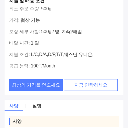
지불 및 배송 조건
최소 주문 수량:
500g
가격:
협상 가능
포장 세부 사항:
500g / 병, 25kg/배럴
배달 시간:
1 일
지불 조건:
L/C,D/A,D/P,T/T,웨스턴 유니온,
공급 능력:
100T/month
최상의 가격을 얻으세요
지금 연락하세요
사양
설명
사양