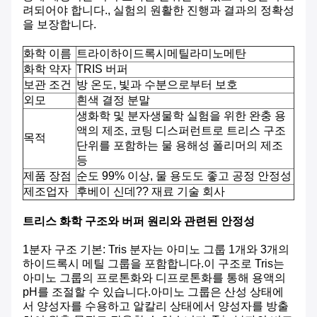
려되어야 합니다., 실험의 원활한 진행과 결과의 정확성
을 보장합니다.
화학 이름
트라이하이드록시메틸라미노메탄
화학 약자
TRIS 버퍼
보관 조건
방 온도, 빛과 수분으로부터 보호
외모
흰색 결정 분말
생화학 및 분자생물학 실험을 위한 완충 용
액의 제조, 코팅 디스퍼런트로 트리스 구조
목적
단위를 포함하는 물 용해성 폴리머의 제조
등
제품 장점
순도 99% 이상, 물 용도도 좋고 공정 안정성
제조업자
후베이 신데?? 재료 기술 회사
트리스 화학 구조와 버퍼 원리와 관련된 안정성
1분자 구조 기본: Tris 분자는 아미노 그룹 1개와 3개의
하이드록시 메틸 그룹을 포함합니다.이 구조로 Tris는
아미노 그룹의 프로톤화와 디프로톤화를 통해 용액의
pH를 조절할 수 있습니다.아미노 그룹은 산성 상태에
서 양성자를 수용하고 알칼리 상태에서 양성자를 방출