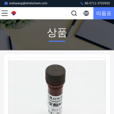
ankiwang@whdschem.com
86-0711-3702650
따옴표
상품