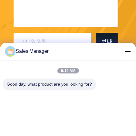
보내
Sales Manager
9:19 AM
Good day, what product are you looking for?
Wuhan Desheng Biochemical Technology
Co., Ltd
ankiwang@whdschem.com
86-0711-3702650
C8-2-2 광학적인 골짜기는 기
술 도시, Gedian 발달 지역,