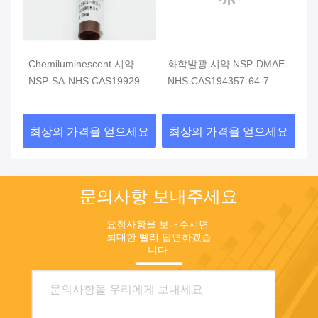
Chemiluminescent 시약
화학발광 시약 NSP-DMAE-
화
말
NSP-SA-NHS CAS199293-
NHS CAS194357-64-7 황
D
83-9 황색 분말 Purity>98%
색 분말 순도 ≥98%
7
요
최상의 가격을 얻으세요
최상의 가격을 얻으세요
최
문의사항 보내주세요
요청사항을 보내주시면 
최대한 빨리 답변하겠습
니다.