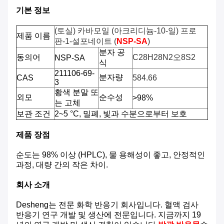
기본 정보
(토실) 카바모일 (아크리디늄-10-일) 프로
제품 이름
판-1-설포네이트 (
NSP-SA
)
분자 공
동의어
C
28
H
28
N
2
오
8
S
2
NSP-SA
식
211106-69-
분자량
CAS
584.66
3
황색 분말 또
외모
순수성
>98%
는 고체
보관 조건
2~5 °C, 밀폐, 빛과 수분으로부터 보호
제품 장점
순도는 98% 이상 (HPLC), 물 용해성이 좋고, 안정적인
과정, 대량 간의 작은 차이.
회사 소개
Desheng는 전문 화학 반응기 회사입니다. 혈액 검사
반응기 연구 개발 및 생산에 전문입니다. 지금까지 19