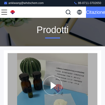
ankiwang@whdschem.com
86-0711-3702650
Citazion
Prodotti