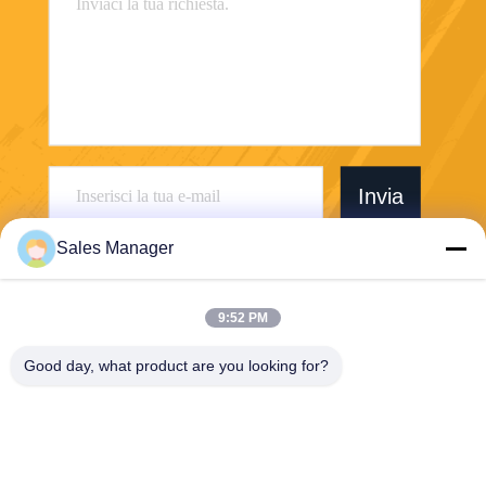
Invia
Sales Manager
9:52 PM
Wuhan Desheng Biochemical Technology
Good day, what product are you looking for?
Co., Ltd
ankiwang@whdschem.com
86-0711-3702650
La valle ottica C8-2-2 ha unit