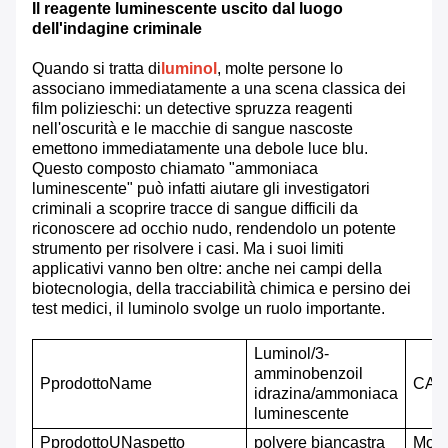
Il reagente luminescente uscito dal luogo
dell'indagine criminale
Quando si tratta di
luminol
, molte persone lo
associano immediatamente a una scena classica dei
film polizieschi: un detective spruzza reagenti
nell'oscurità e le macchie di sangue nascoste
emettono immediatamente una debole luce blu.
Questo composto chiamato "ammoniaca
luminescente" può infatti aiutare gli investigatori
criminali a scoprire tracce di sangue difficili da
riconoscere ad occhio nudo, rendendolo un potente
strumento per risolvere i casi. Ma i suoi limiti
applicativi vanno ben oltre: anche nei campi della
biotecnologia, della tracciabilità chimica e persino dei
test medici, il luminolo svolge un ruolo importante.
Luminol/3-
amminobenzoil
P
prodotto
N
ame
CAS
idrazina/ammoniaca
luminescente
P
prodotto
UN
aspetto
polvere biancastra
M
ole