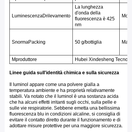
La lunghezza
d'onda della
Luminescenza
D
rilevamento
M
ole
fluorescenza è 425
nm
S
norma
P
acking
50 g/bottiglia
Maga
M
produttore
Hubei Xindesheng Tecnologi
Linee guida sull'identità chimica e sulla sicurezza
Il luminol appare come una polvere gialla a
temperatura ambiente e ha proprietà relativamente
stabili. Va notato che il luminol è una sostanza acida
che ha alcuni effetti irritanti sugli occhi, sulla pelle e
sulle vie respiratorie. Sebbene emetta una bellissima
fluorescenza blu in condizioni alcaline, si consiglia di
evitare il contatto diretto durante il funzionamento e di
adottare misure protettive per una maggiore sicurezza.