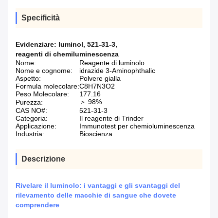
Specificità
Evidenziare:
luminol
,
521-31-3
,
reagenti di chemiluminescenza
Nome:
Reagente di luminolo
Nome e cognome:
idrazide 3-Aminophthalic
Aspetto:
Polvere gialla
Formula molecolare:
C8H7N3O2
Peso Molecolare:
177.16
＞ 98%
Purezza:
CAS NO#:
521-31-3
Categoria:
Il reagente di Trinder
Applicazione:
Immunotest per chemioluminescenza
Industria:
Bioscienza
Descrizione
Rivelare il luminolo: i vantaggi e gli svantaggi del
rilevamento delle macchie di sangue che dovete
comprendere