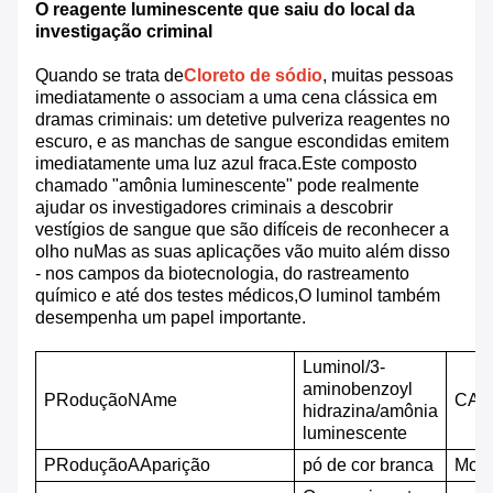
O reagente luminescente que saiu do local da
investigação criminal
Quando se trata de
Cloreto de sódio
, muitas pessoas
imediatamente o associam a uma cena clássica em
dramas criminais: um detetive pulveriza reagentes no
escuro, e as manchas de sangue escondidas emitem
imediatamente uma luz azul fraca.Este composto
chamado "amônia luminescente" pode realmente
ajudar os investigadores criminais a descobrir
vestígios de sangue que são difíceis de reconhecer a
olho nuMas as suas aplicações vão muito além disso
- nos campos da biotecnologia, do rastreamento
químico e até dos testes médicos,O luminol também
desempenha um papel importante.
Luminol/3-
aminobenzoyl
P
Rodução
N
Ame
CAS
hidrazina/amônia
luminescente
P
Rodução
A
Aparição
pó de cor branca
M
ole