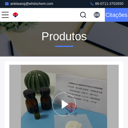
ankiwang@whdschem.com
86-0711-3702650
Citações
Produtos