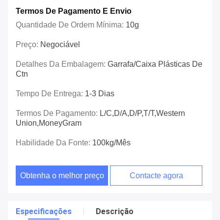
Termos De Pagamento E Envio
Quantidade De Ordem Mínima:
10g
Preço:
Negociável
Detalhes Da Embalagem:
Garrafa/caixa Plásticas De
Ctn
Tempo De Entrega:
1-3 Dias
Termos De Pagamento:
L/C,D/A,D/P,T/T,Western
Union,MoneyGram
Habilidade Da Fonte:
100kg/mês
Obtenha o melhor preço
Contacte agora
Especificações
Descrição