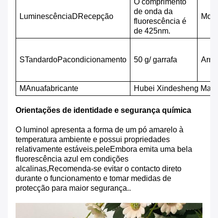
O comprimento
de onda da
Luminescência
D
Recepção
M
ole
fluorescência é
de 425nm.
S
Tandardo
P
acondicionamento
50 g/ garrafa
Arm
M
Anuafabricante
Hubei Xindesheng Materi
Orientações de identidade e segurança química
O luminol apresenta a forma de um pó amarelo à
temperatura ambiente e possui propriedades
relativamente estáveis.peleEmbora emita uma bela
fluorescência azul em condições
alcalinas,Recomenda-se evitar o contacto direto
durante o funcionamento e tomar medidas de
protecção para maior segurança..