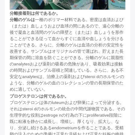
分離接着剤は何であるか。
分離のゲルは
一種のポリマー材料である。密度は血清および
（または）血しょうおよび血球の間にあるので、遠心分離の
後で凝血と血清間のゲルの障壁と（または）血しょうを形作
ることができる従って血からすぐに血清や血しょうを分ける
ことができる。さらに、分離のゲルは血清の分析の安定性を
改善する、サンプルはオリジナルの管で運ばれ、貯えまた長
期保管の間に溶血を防ぐことができる。分離のゲルに親脂性
のanalytesおよび薬剤の吸着の危険があり、吸着効果は接触
の時間およびサンプル容積と関連している。さらに、ある不
安定なanalytesは、治療上の薬剤およびsteroi dのホルモンの
ような、分離のゲルの血のコレクションの管の長期保管のた
めに適していない。
プロゲステロンは何であるか。
プロゲステロンは体のluteumおよび卵巣によって分泌する。
それはsteroi dのホルモンの統合の中間代謝物質である。その
生理学的な役割はestroge nの行為の下にproliferative段階に
既に粘液を静かに成長し、増殖し、厚くなり、拡大し、な
り、分泌し続けるあるendometriumを作ることである。受精
卵の注入のための準備は正常な月経および正常な妊娠の維持