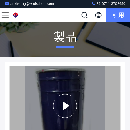
ankiwang@whdschem.com
86-0711-3702650
引用
製品