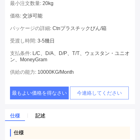
最小注文数量:
20kg
価格:
交渉可能
パッケージの詳細:
Ctnプラスチックびん/箱
受渡し時間:
3-5幾日
支払条件:
L/C、D/A、D/P、T/T、ウェスタン・ユニオ
ン、MoneyGram
供給の能力:
10000KG/Month
最もよい価格を得なさい
今連絡してください
仕様
記述
仕様