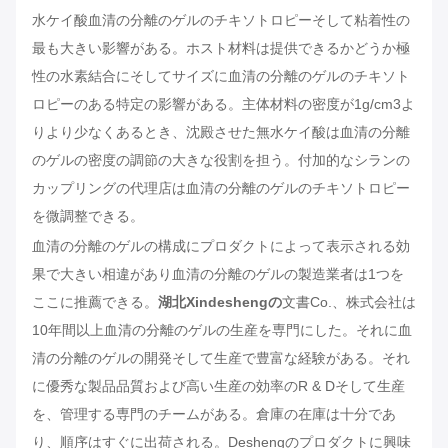
水ケイ酸血清の分離のゲルのチキソトロピーそして粘着性の
最も大きい影響がある。ホスト材料は提供できるかどうか極
性の水素結合にそしてサイズに血清の分離のゲルのチキソト
ロピーのある特定の影響がある。主体材料の密度が1g/cm3よ
りより少なくあるとき、沈殿させた無水ケイ酸は血清の分離
のゲルの密度の調節の大きな役割を担う。付加的なシランの
カップリングの代理店は血清の分離のゲルのチキソトロピー
を微調整できる。
血清の分離のゲルの構成にプロダクトによって表示される効
果で大きい相違があり血清の分離のゲルの製造業者は1つを
ここに推薦できる。
湖北Xindeshengの
文書Co.、株式会社は
10年間以上血清の分離のゲルの生産を専門にした。それに血
清の分離のゲルの開発そして生産で豊富な経験がある。それ
に優秀な製品品質および高い生産の効率のR & Dそして生産
を、管理する専門のチームがある。倉庫の在庫は十分であ
り、順序はすぐに出荷される。Deshengのプロダクトに興味