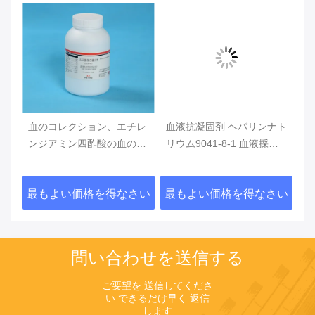
血のコレクション、エチレ
血液抗凝固剤 ヘパリンナト
ヘパ
ンジアミン四酢酸の血の管
リウム9041-8-1 血液採集
レク
のための添加物として
用添加物として
抗凝固
Dipotassiumエチレンジア
最もよい価格を得なさい
最もよい価格を得なさい
最も
ミン四酢酸
問い合わせを送信する
ご要望を 送信してくださ
い できるだけ早く 返信
します