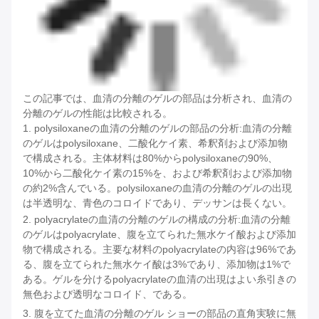
この記事では、血清の分離のゲルの部品は分析され、血清の
分離のゲルの性能は比較される。
1. polysiloxaneの血清の分離のゲルの部品の分析:血清の分離
のゲルはpolysiloxane、二酸化ケイ素、希釈剤および添加物
で構成される。主体材料は80%からpolysiloxaneの90%、
10%から二酸化ケイ素の15%を、および希釈剤および添加物
の約2%含んでいる。polysiloxaneの血清の分離のゲルの出現
は半透明な、青色のコロイドであり、デッサンは長くない。
2.
polyacrylateの血清の分離のゲルの構成の分析:血清の分離
のゲルはpolyacrylate、腹を立てられた無水ケイ酸および添加
物で構成される。主要な材料のpolyacrylateの内容は96%であ
る、腹を立てられた無水ケイ酸は3%であり、添加物は1%で
ある。ゲルを分けるpolyacrylateの血清の出現はよい糸引きの
無色および透明なコロイド、である。
3.
腹を立てた血清の分離のゲル ショーの部品の直角実験に無