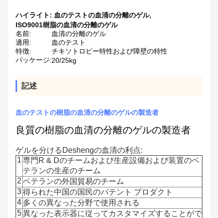
ハイライト:
血のテストの血清の分離のゲル
,
ISO9001樹脂の血清の分離のゲル
名前:
血清の分離のゲル
適用:
血のテスト
特徴:
チキソトロピー特性および障壁の特性
パッケージ:
20/25kg
記述
血のテストの樹脂の血清の分離のゲルの製造者
良質の樹脂の血清の分離のゲルの製造者
ゲルを分けるDeshengの血清の利点:
1
専門R & Dのチームおよび生産設備および装置のベ
テランの生産のチーム
2
ベテランの外国貿易のチーム
3
得られた中国の国民のパテント プロダクト
4
多くの異なった分野で使用される
5
異なった表示器に従ってカスタマイズすることがで