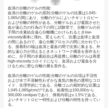
血清の分離のゲルの性能:
血清の分離のゲルの原則:分離のゲルの比重は1.045-
1.065の間にあり、分離のゲルによいチキソトロピー
および分離の特性がある。分離ゲルおよび凝固させた
血が遠心力の行為の下の同じ試験管で、分離ゲルの分
子間の水素結合遠心分離機にかけられるときlow-
viscosity液体に壊れ、変えられて。比重は血球と血清
の間にあるので、遠心分離プロセスの間に分かれてい
る。接着剤の端は血清と凝血の間で次第に集まる。外
的な遠心力が消えるときネットワーク構造を形作るた
めに、分子間の水素結合は再提携し分離のゲルは再度
high-viscosityコロイドになり、血清および凝血を分
けるために密な分離の層を形作る。
血清の分離のゲルの性能:分離のゲルの出現は不活性
および水で不溶解性わずかな臭気の無色の透明なコロ
イド、生理学的にである。分離ゴムの相対的な比重は
1.045-1.065g/cmの³である、粘着性は100,000から
300,000 centipasであり、揮発内容は≤ 1.5%である。
よいチキソトロピー特性および分離の特性を持ってい
る。