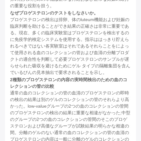
の重要な役割を担う。
なぜプロゲステロンのテストをしなさいか。
プロゲステロンの検出は排卵、体のluteum機能および妊娠の
臨床判断を助けることができ結果の正確さは非常に重要であ
る。現在、多くの臨床実験室はプロゲステロンを検出するの
に免疫学的検定システムを使用する。指示ははっきり貯えら
れるべきではない各実験室はそれであるそれらことをによっ
て使用される血のコレクションの管および血清の分離プロダ
クトの適合性を判断して必要プロゲステロンのサンプルが遅
らせられた吸収を避けるためにゲル タイプの隔離集団を含ん
でいるびんの見本抽出で要求されることを示し。
2種類のプロゲステロンの内容の実時間検出のための血のコ
レクションの管の比較
通常の血のコレクションの管の血清のプロゲステロンの即時
の検出の結果は別のゲルのコレクションの管のそれらより高
かった。low-valueグループの2つの血のコレクションの管間
のプロゲステロンの検出の結果に重要な相違がなかった;中型
のグループの2つの血のコレクションの管間のそこのプロゲ
ステロンおよび高価なグループが試験結果の明らかな相違の
間。分離のゲルのない通常の血のコレクションの管の血清の
プロゲステロンの内容は一般に分離のゲルのコレクションの