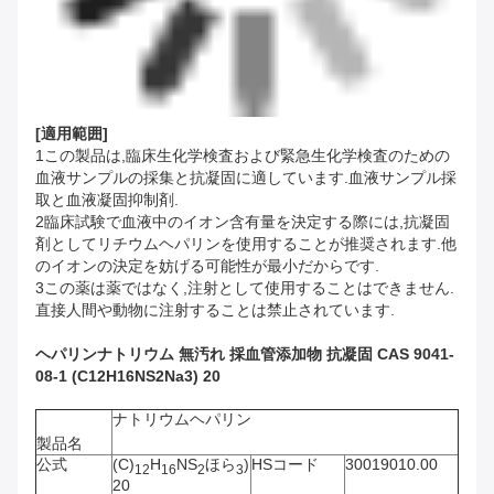
[
適用範囲
]
1この製品は,臨床生化学検査および緊急生化学検査のための
血液サンプルの採集と抗凝固に適しています.血液サンプル採
取と血液凝固抑制剤.
2臨床試験で血液中のイオン含有量を決定する際には,抗凝固
剤としてリチウムヘパリンを使用することが推奨されます.他
のイオンの決定を妨げる可能性が最小だからです.
3この薬は薬ではなく,注射として使用することはできません.
直接人間や動物に注射することは禁止されています.
ヘパリンナトリウム 無汚れ 採血管添加物 抗凝固 CAS 9041-
08-1 (C12H16NS2Na3) 20
ナトリウムヘパリン
製品名
公式
(C)
H
NS
ほら
)
HSコード
30019010.00
12
16
2
3
20