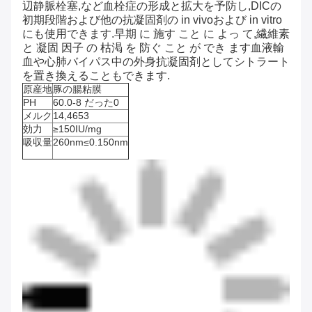
辺静脈栓塞,など血栓症の形成と拡大を予防し,DICの
初期段階および他の抗凝固剤の in vivoおよび in vitro
にも使用できます.早期 に 施す こと に よっ て,繊維素
と 凝固 因子 の 枯渇 を 防ぐ こと が でき ます血液輸
血や心肺バイパス中の外身抗凝固剤としてシトラート
を置き換えることもできます.
原産地
豚の腸粘膜
PH
60.0-8 だった0
メルク
14,4653
効力
≥150IU/mg
吸収量
260nm≤0.150nm