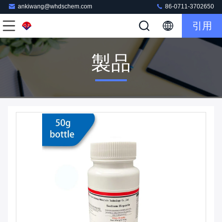
ankiwang@whdschem.com
86-0711-3702650
引用
製品