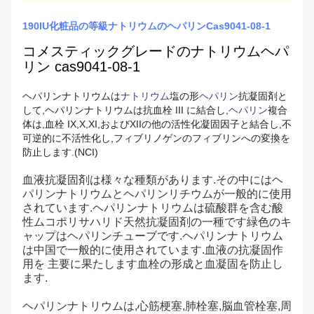
190IU化粧品の等級ナトリウムのヘパリンCas9041-08-1
コメスティックグレードのナトリウムヘパ
リン cas9041-08-1
ヘパリンナトリウムは
ナトリウム
塩の形
ヘパリン
抗凝固剤と
して,ヘパリンナトリウムは抗血栓 III に結合し,
ヘパリン
複合
体は,血栓 IX,X,XI,およびXIIの他の活性化凝固因子と結合し,不
可逆的に不活性化し,フィブリノゲンのフィブリンへの変換を
防止します.(NCI)
血液抗凝固剤は様々な種類があります.その中にはヘ
パリンナトリウムとヘパリンリチウムが一般的に使用
されています.ヘパリンナトリウムは硫酸群を含む酸
性ムコポリサハリド天然抗凝固剤の一種です緑色のキ
ャップはヘパリンチューブです.ヘパリンナトリウム
は中国で一般的に使用されています.血液の抗凝固作
用を 主要に果たします血栓の形成と血凝固を防止し
ます.
ヘパリンナトリウムは,心筋梗塞,肺栓塞,脳血管栓塞,周