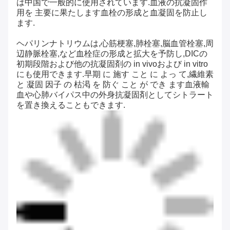
は中国で一般的に使用されています.血液の抗凝固作
用を 主要に果たします血栓の形成と血凝固を防止し
ます.
ヘパリンナトリウムは,心筋梗塞,肺栓塞,脳血管栓塞,周
辺静脈栓塞,など血栓症の形成と拡大を予防し,DICの
初期段階および他の抗凝固剤の in vivoおよび in vitro
にも使用できます.早期 に 施す こと に よっ て,繊維素
と 凝固 因子 の 枯渇 を 防ぐ こと が でき ます血液輸
血や心肺バイパス中の外身抗凝固剤としてシトラート
を置き換えることもできます.