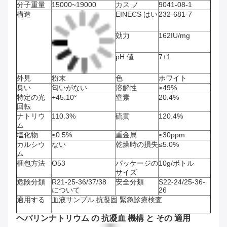
分子重量
15000~19000
カス ノ
9041-08-1
構造
EINECS はい
232-681-7
効力
162IU/mg
pH 値
7±1
外見
粉末
色
ホワイト
臭い
匂いがない
溶解性
≥49%
特定の光
+45.10°
窒素
20.4%
回転
ナトリウ
110.3%
硫黄
120.4%
ム
塩化物
≤0.5%
重金属
≤30ppm
カルシウ
ない
乾燥時の損失
≤5.0%
ム
梱包方法
O53
パッケージの
10g/ボトル
サイズ
危険分類
R21-25-36/37/38
安全分類
S22-24/25-36-
について
26
適用する
血液サンプル 抗凝固 緊急診療検査
ヘパリンナトリウム の 抗凝血 機構 と その 適用