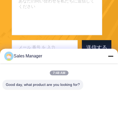
送信する
Sales Manager
7:48 AM
Good day, what product are you looking for?
Wuhan Desheng Biochemical Technology
Co., Ltd
ankiwang@whdschem.com
86-0711-3702650