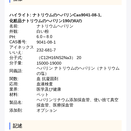
ハイライト:
ナトリウムのヘパリンCas9041-08-1
,
化粧品ナトリウムのヘパリン190のIUの
名前:
ナトリウムヘパリン
外観:
白い粉
6.0～8.0
PH:
CAS番号:
9041-08-1
アイネックス
232-681-7
いいえ:
分子式:
（C12H16NS2Na3） 20
分子量:
15000-19000
ヘパリン ナトリウムのヘパリン（ナトリウム
同義語:
の塩）
関数:
血 抗凝固剤
応用:
血液検査
業界:
医学及び健康
材料:
ペット
ヘパリンリチウム添加採血管、使い捨て真空
製品名:
採血管、医療採血管
添加剤:
オプション
記述