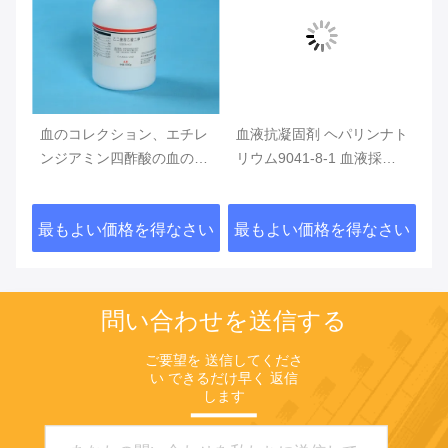
血のコレクション、エチレ
血液抗凝固剤 ヘパリンナト
ヘ
ジ
ンジアミン四酢酸の血の管
リウム9041-8-1 血液採集
レ
レン
のための添加物として
用添加物として
抗
Dipotassiumエチレンジア
さい
最もよい価格を得なさい
最もよい価格を得なさい
最
ミン四酢酸
問い合わせを送信する
ご要望を 送信してくださ
い できるだけ早く 返信
します