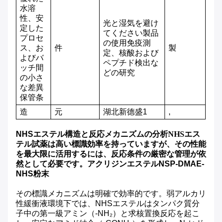
水溶
性、安
光と湿気を避け
定した
てください
製品
プロセ
の使用
免疫測
ス、お
件
製
定、核酸および
よびバ
ペプチド検出な
ッチ間
どの研究
の小さ
な差異
保管
条
造
元
湖北新德盛
1
,
NHSエステル構造と反応メカニズムの分析
NHSエス
テル試薬は高い標識効率を持っていますが、その性能
を最大限に活用するには、反応条件の厳密な管理が依
然として必要です。
アクリジンエステルNSP-DMAE-
NHS粉末
その標識メカニズムは明確で効率的です。弱アルカリ
性緩衝液環境下では、NHSエステルはタンパク質分
子中の第一級アミン（-NH₂）と求核置換反応を起こ