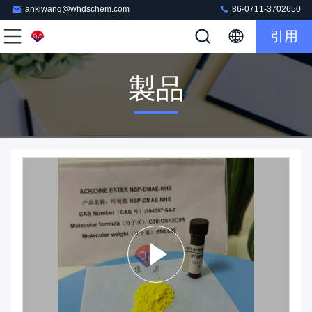
ankiwang@whdschem.com
86-0711-3702650
引用
製品