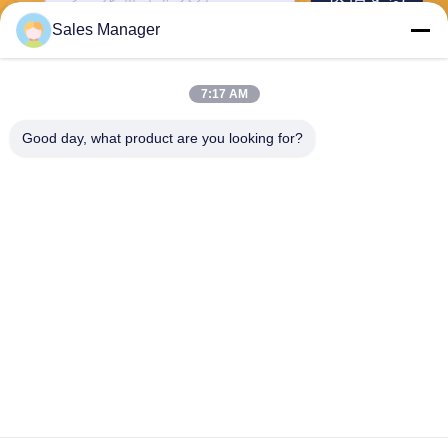
Sales Manager
7:17 AM
Good day, what product are you looking for?
Wuhan Desheng Biochemical Technology
Co., Ltd
ankiwang@whdschem.com
86-0711-3702650
C8-2-2光学谷は技術都市、G
edianの開発の地帯、鄂州市
都市を結合しました。湖北
省、中国
中国 良質 血のコレクションの管の添加物 提供者 著作権 2026