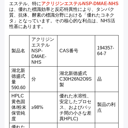
エステル、特に
アクリジンエステルNSP-DMAE-NHS
は、優れた標識効率と反応特異性により、タンパク
質、抗体、酵素の標識分野における「優れたコネク
タ」となっています。その核心的な利点は、NHS活
性基にあります。
アクリジン
エステル
194357-
製品名
NSP-
CAS番号
64-7
DMAE-
NHS
湖北新
湖北新德盛
式
德盛
式
分
C30H26N2O9S
品
量
製
590.60
HPLC
優れた水溶性、
黄色固
安定したプロセ
製品
の
利
体/粉末
≥98%
ス、およびバッ
点
保管
純
チ間の小さな差
度
異
HPLC
)
優れた