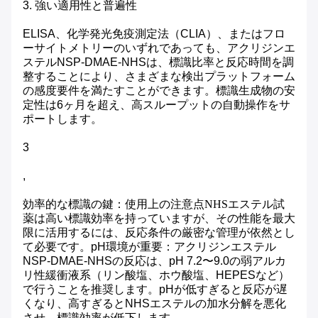
3. 強い適用性と普遍性
ELISA、化学発光免疫測定法（CLIA）、またはフロ
ーサイトメトリーのいずれであっても、アクリジンエ
ステルNSP-DMAE-NHSは、標識比率と反応時間を調
整することにより、さまざまな検出プラットフォーム
の感度要件を満たすことができます。標識生成物の安
定性は6ヶ月を超え、高スループットの自動操作をサ
ポートします。
3
,
効率的な標識の鍵：使用上の注意点
NHSエステル試
薬は高い標識効率を持っていますが、その性能を最大
限に活用するには、反応条件の厳密な管理が依然とし
て必要です。
pH環境が重要：アクリジンエステル
NSP-DMAE-NHSの反応は、pH 7.2〜9.0の弱アルカ
リ性緩衝液系（リン酸塩、ホウ酸塩、HEPESなど）
で行うことを推奨します。pHが低すぎると反応が遅
くなり、高すぎるとNHSエステルの加水分解を悪化
させ、標識効率が低下します。