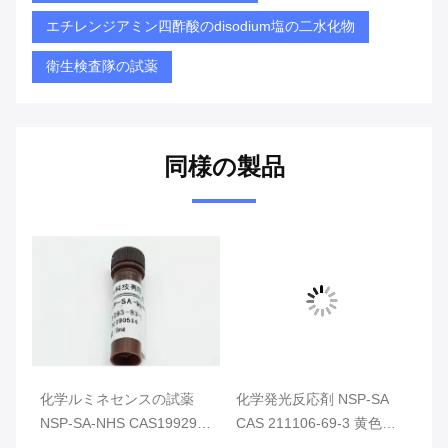
エチレンジアミン四酢酸のdisodium塩の二水化物
衛生検査隊の試薬
同様の製品
化学ルミネセンスの試薬
化学発光反応剤 NSP-SA
化
の粉
NSP-SA-NHS CAS199293-
CAS 211106-69-3 黄色い
N
83-9の黄色の粉Purity>98%
粉末または固体
色