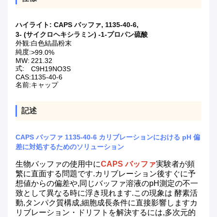
ハイライト:
CAPS バッファ
,
1135-40-6
,
3- (サイクロヘキシラミン) -1-プロパン硫酸
外観:
白色結晶粉末
純度:
>99.0%
MW:
221.32
式:
C9H19NO3S
CAS:
1135-40-6
名前:
キャップ
記述
CAPS バッファ 1135-40-6 カリブレーションにおける pH 偏
差に対処するためのソリューション
生物バッファの使用中に
CAPS バッファ
実験者が頻
繁に直面する問題です.カリブレーション後すぐに予
想値からの偏差や,同じバッファ溶液のpH測定の不一
致として異なる時に浮き現れます.この現象は 酵素活
動,タンパク質構成,細胞成長条件に直接影響しますカ
リブレーション・ドリフトを解決するには,多次元的