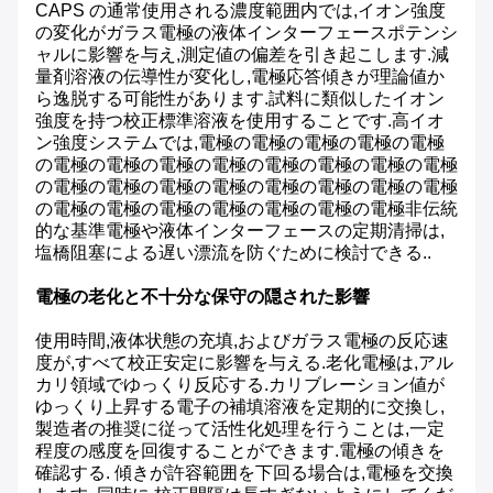
CAPS の通常使用される濃度範囲内では,イオン強度
の変化がガラス電極の液体インターフェースポテンシ
ャルに影響を与え,測定値の偏差を引き起こします.減
量剤溶液の伝導性が変化し,電極応答傾きが理論値か
ら逸脱する可能性があります.試料に類似したイオン
強度を持つ校正標準溶液を使用することです.高イオ
ン強度システムでは,電極の電極の電極の電極の電極
の電極の電極の電極の電極の電極の電極の電極の電極
の電極の電極の電極の電極の電極の電極の電極の電極
の電極の電極の電極の電極の電極の電極の電極非伝統
的な基準電極や液体インターフェースの定期清掃は,
塩橋阻塞による遅い漂流を防ぐために検討できる..
電極の老化と不十分な保守の隠された影響
使用時間,液体状態の充填,およびガラス電極の反応速
度が,すべて校正安定に影響を与える.老化電極は,アル
カリ領域でゆっくり反応する.カリブレーション値が
ゆっくり上昇する電子の補填溶液を定期的に交換し,
製造者の推奨に従って活性化処理を行うことは,一定
程度の感度を回復することができます.電極の傾きを
確認する. 傾きが許容範囲を下回る場合は,電極を交換