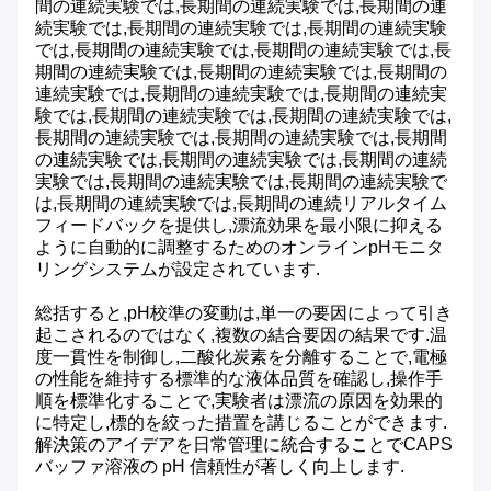
間の連続実験では,長期間の連続実験では,長期間の連
続実験では,長期間の連続実験では,長期間の連続実験
では,長期間の連続実験では,長期間の連続実験では,長
期間の連続実験では,長期間の連続実験では,長期間の
連続実験では,長期間の連続実験では,長期間の連続実
験では,長期間の連続実験では,長期間の連続実験では,
長期間の連続実験では,長期間の連続実験では,長期間
の連続実験では,長期間の連続実験では,長期間の連続
実験では,長期間の連続実験では,長期間の連続実験で
は,長期間の連続実験では,長期間の連続リアルタイム
フィードバックを提供し,漂流効果を最小限に抑える
ように自動的に調整するためのオンラインpHモニタ
リングシステムが設定されています.
総括すると,pH校準の変動は,単一の要因によって引き
起こされるのではなく,複数の結合要因の結果です.温
度一貫性を制御し,二酸化炭素を分離することで,電極
の性能を維持する標準的な液体品質を確認し,操作手
順を標準化することで,実験者は漂流の原因を効果的
に特定し,標的を絞った措置を講じることができます.
解決策のアイデアを日常管理に統合することでCAPS
バッファ溶液の pH 信頼性が著しく向上します.