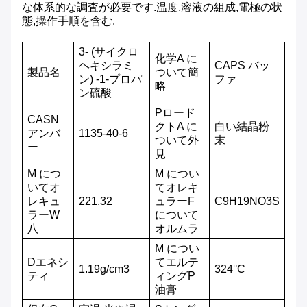
な体系的な調査が必要です.温度,溶液の組成,電極の状
態,操作手順を含む.
3- (サイクロ
化学
A に
ヘキシラミ
CAPS バッ
製品名
ついて
簡
ン) -1-プロパ
ファ
略
ン硫酸
P
ロード
CAS
N
クト
A に
白い結晶粉
アンバ
1135-40-6
ついて
外
末
ー
見
M につ
M につい
いて
オ
て
オレキ
レキュ
221.32
ュラー
F
C9H19NO3S
ラー
W
について
八
オルムラ
M につい
D
エネシ
て
エルテ
1.19g/cm3
324°C
ティ
ィング
P
油膏