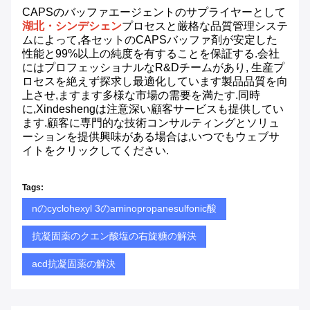
CAPSのバッファエージェントのサプライヤーとして
湖北・シンデシェン
プロセスと厳格な品質管理システ
ムによって,各セットのCAPSバッファ剤が安定した
性能と99%以上の純度を有することを保証する.会社
にはプロフェッショナルなR&Dチームがあり, 生産プ
ロセスを絶えず探求し最適化しています製品品質を向
上させ,ますます多様な市場の需要を満たす.同時
に,Xindeshengは注意深い顧客サービスも提供してい
ます.顧客に専門的な技術コンサルティングとソリュ
ーションを提供興味がある場合は,いつでもウェブサ
イトをクリックしてください.
Tags:
nのcyclohexyl 3のaminopropanesulfonic酸
抗凝固薬のクエン酸塩の右旋糖の解決
acd抗凝固薬の解決