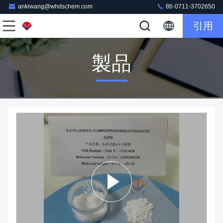
ankiwang@whdschem.com
86-0711-3702650
引用
製品