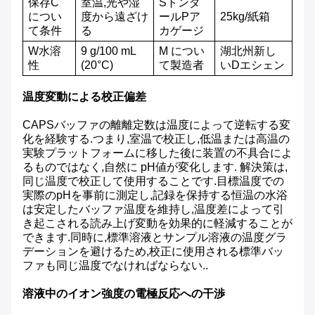
保存
C
室温,光や湿
S
トンダ
につい
度から遠ざけ
ール
P
ア
25kg/紙箱
て
条件
る
カゲージ
W
水溶
9 g/100 mL
M につい
湖北州
新し
性
(20°C)
て
製造者
いD
エシェン
温度変動による校正偏差
CAPSバッファの離離定数は温度によって逆転する変
化を経験する.つまり,室温で校正し,低温または高温の
実験プラットフォームに移した後に装置の不具合によ
るものではなく,自然に pH値が変化します. 解決策は,
同じ温度で校正して使用することです.目標温度での
実際のpHを事前に測定し,記録を保持する恒温の水浴
は安定したバッファ温度を維持し,温度差によって引
き起こされる読み上げ変動を効果的に軽減することが
できます.同時に,標準溶液とサンプル溶液の温度グラ
デーションを避けるため,校正に使用される標準バッ
ファも同じ温度でなければならない..
溶液中のイオン強度の電極反応への干渉