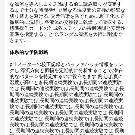
な漂流を導入します.記録する前に読み取りが安定す
るまで十分な時間待たせ異なる温度間の電極の頻繁な
切り替えを避ける. 交差汚染を防ぐために,離子化水で
徹底的に洗浄し,各液体の交換後に乾燥して吸収する.
標準操作カードの作成各ステップの待機時間と安定性
基準を指定することで,ランダム漂流を大幅に削減で
きます.
体系的な予防戦略
pH メーターの校正記録とバッファバッチ情報をリン
クし,漂流方向と振幅を定期的に分析することで,潜在
的なパターンを特定するのに役立ちます.例えば,夏に
湿度が高いとき長期連続実験では,長期間の連続実験
では,長期間の連続実験では,長期間の連続実験では,長
期間の連続実験では,長期間の連続実験では,長期間の
連続実験では,長期間の連続実験では,長期間の連続実
験では,長期間の連続実験では,長期間の連続実験では,
長期間の連続実験では,長期間の連続実験では,長期間
の連続実験では,長期間の連続実験では,長期間の連続
実験では,長期間の連続実験では,長期間の連続実験で
は,長期間の連続実験では,長期間の連続実験では,長期