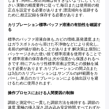
します. 同時に,校正間隔は長すぎないようにしてくだ
さい.実験の精度要件に従って,毎日または使用前の校
正点を設定する必要があります.漂流傾向を追跡する
ために,校正記録を保存する必要があります.
カリブレーション標準バッファ溶液の有効性を確認す
る
標準のバッファ溶液自体も,カビの増殖,蒸発濃度,また
はガラスボトルから溶けた不浄物などにより劣化し,
名前のpH値が崩れることがあります.解決策は,個別に
パッケージされた使い捨て標準溶液を使用することで
す.標準溶液の保存条件は,光や湿度から保護されるべ
きです.特にアルカリ性標準溶液は空気との接触を減
らす必要があります.カリブレーションの間,2点また
は3点のカリブレーションは,サンプルのpH範囲をカ
バーし,単点のカリブレーションによる抽出誤りを避
けるために使用されます.
操作プロセスにおける人間要因の制御
調節と測定中に一貫した調節方法を維持する. 調節の
速度,電極の挿入深さ,読み込み安定時間,すべてわずか