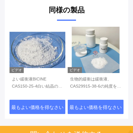
同様の製品
ビデオ
ビデオ
よい緩衝液BICINE
生物的緩衝は緩衝液、
よ
CAS150-25-4白い結晶の
CAS29915-38-6の純度を>
9
powderPurity>99%
99%叩きます
C
す
さい
最もよい価格を得なさい
最もよい価格を得なさい
最